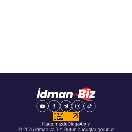
Haqqımızda
Əlaqə
Arxiv
© 2026 İdman və Biz. Bütün hüquqlar qorunur