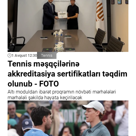
1 Avqust 12:30
Tennis
Tennis məşqçilərinə
akkreditasiya sertifikatları təqdim
olunub - FOTO
Altı moduldan ibarət proqramın növbəti mərhələləri
mərhələli şəkildə həyata keçiriləcək