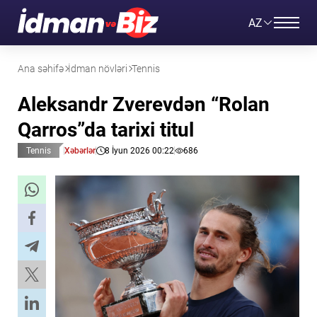
AZ
Ana səhifə
İdman növləri
Tennis
Aleksandr Zverevdən “Rolan
Qarros”da tarixi titul
Tennis
Xəbərlər
8 İyun 2026 00:22
686