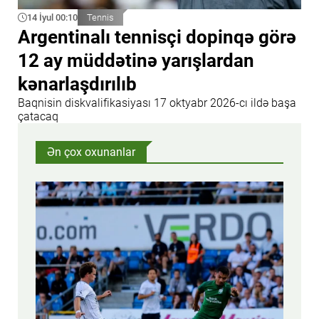
14 İyul 00:10
Tennis
Argentinalı tennisçi dopinqə görə
12 ay müddətinə yarışlardan
kənarlaşdırılıb
Baqnisin diskvalifikasiyası 17 oktyabr 2026-cı ildə başa
çatacaq
Ən çox oxunanlar