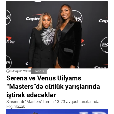
3 Avqust 23:38
Tennis
Serena və Venus Uilyams
“Masters”də cütlük yarışlarında
iştirak edəcəklər
Sinsinnati “Masters” turniri 13-23 avqust tarixlərində
keçiriləcək