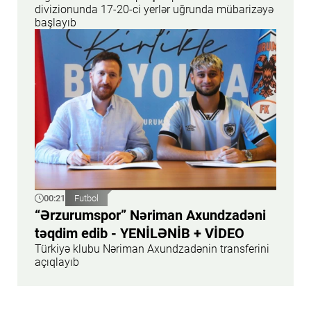
divizionunda 17-20-ci yerlər uğrunda mübarizəyə
başlayıb
00:21
Futbol
“Ərzurumspor” Nəriman Axundzadəni
təqdim edib - YENİLƏNİB + VİDEO
Türkiyə klubu Nəriman Axundzadənin transferini
açıqlayıb