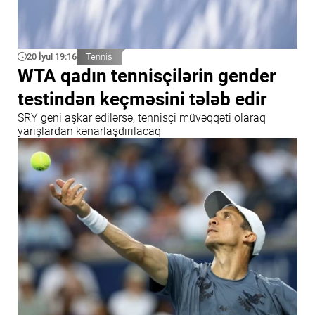
20 İyul 19:16
Tennis
WTA qadın tennisçilərin gender
testindən keçməsini tələb edir
SRY geni aşkar edilərsə, tennisçi müvəqqəti olaraq
yarışlardan kənarlaşdırılacaq