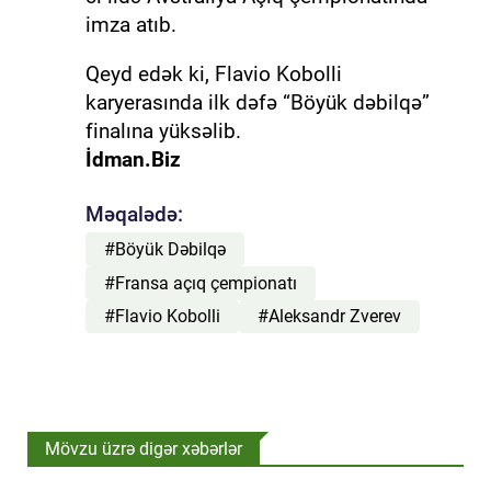
imza atıb.
Qeyd edək ki, Flavio Kobolli
karyerasında ilk dəfə “Böyük dəbilqə”
finalına yüksəlib.
İdman.Biz
Məqalədə:
#Böyük Dəbilqə
#Fransa açıq çempionatı
#Flavio Kobolli
#Aleksandr Zverev
Mövzu üzrə digər xəbərlər