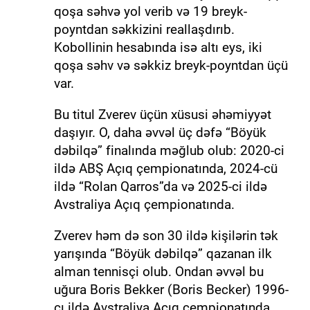
qoşa səhvə yol verib və 19 breyk-
poyntdan səkkizini reallaşdırıb.
Kobollinin hesabında isə altı eys, iki
qoşa səhv və səkkiz breyk-poyntdan üçü
var.
Bu titul Zverev üçün xüsusi əhəmiyyət
daşıyır. O, daha əvvəl üç dəfə “Böyük
dəbilqə” finalında məğlub olub: 2020-ci
ildə ABŞ Açıq çempionatında, 2024-cü
ildə “Rolan Qarros”da və 2025-ci ildə
Avstraliya Açıq çempionatında.
Zverev həm də son 30 ildə kişilərin tək
yarışında “Böyük dəbilqə” qazanan ilk
alman tennisçi olub. Ondan əvvəl bu
uğura Boris Bekker (Boris Becker) 1996-
cı ildə Avstraliya Açıq çempionatında