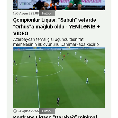
5 Avqust 23:08
Futbol
Çempionlar Liqası: “Sabah” səfərdə
“Orhus”a məğlub oldu - YENİLƏNİB +
VİDEO
Azərbaycan təmsilçisi üçüncü təsnifat
mərhələsinin ilk oyununu Danimarkada keçirib
6 Avqust 22:56
Futbol
Konfrans Liqası: “Qarabağ” minimal