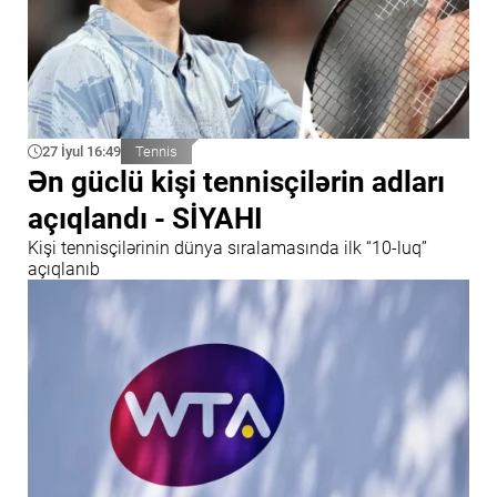
27 İyul 16:49
Tennis
Ən güclü kişi tennisçilərin adları
açıqlandı - SİYAHI
Kişi tennisçilərinin dünya sıralamasında ilk “10-luq”
açıqlanıb