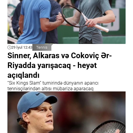
29 İyul 12:43
Tennis
Sinner, Alkaras və Cokoviç Ər-
Riyadda yarışacaq - heyət
açıqlandı
“Six Kings Slam” turnirində dünyanın aparıcı
tennisçilərindən altısı mübarizə aparacaq