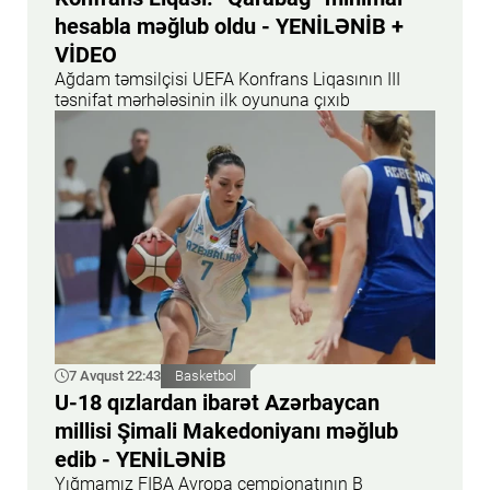
hesabla məğlub oldu - YENİLƏNİB +
VİDEO
Ağdam təmsilçisi UEFA Konfrans Liqasının III
təsnifat mərhələsinin ilk oyununa çıxıb
7 Avqust 22:43
Basketbol
U-18 qızlardan ibarət Azərbaycan
millisi Şimali Makedoniyanı məğlub
edib - YENİLƏNİB
Yığmamız FIBA Avropa çempionatının B