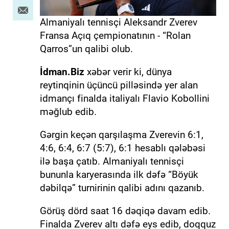
Almaniyalı tennisçi Aleksandr Zverev
Fransa Açıq çempionatının - “Rolan
Qarros”un qalibi olub.
İdman.Biz
xəbər verir ki, dünya
reytinqinin üçüncü pilləsində yer alan
idmançı finalda italiyalı Flavio Kobollini
məğlub edib.
Gərgin keçən qarşılaşma Zverevin 6:1,
4:6, 6:4, 6:7 (5:7), 6:1 hesablı qələbəsi
ilə başa çatıb. Almaniyalı tennisçi
bununla karyerasında ilk dəfə “Böyük
dəbilqə” turnirinin qalibi adını qazanıb.
Görüş dörd saat 16 dəqiqə davam edib.
Finalda Zverev altı dəfə eys edib, doqquz