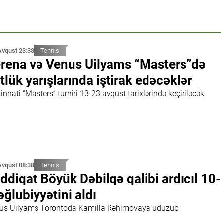
Avqust 23:38
Tennis
rena və Venus Uilyams “Masters”də
tlük yarışlarında iştirak edəcəklər
innati “Masters” turniri 13-23 avqust tarixlərində keçiriləcək
Avqust 08:38
Tennis
ddiqat Böyük Dəbilqə qalibi ardıcıl 10
ğlubiyyətini aldı
us Uilyams Torontoda Kamilla Rəhimovaya uduzub