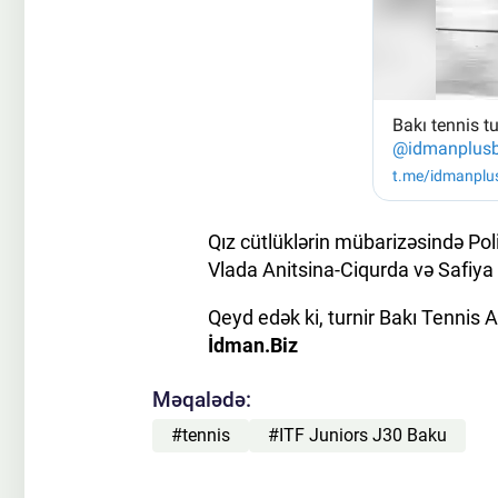
Qız cütlüklərin mübarizəsində Pol
Vlada Anitsina-Ciqurda və Safiya U
Qeyd edək ki, turnir Bakı Tennis 
İdman.Biz
Məqalədə:
#tennis
#ITF Juniors J30 Baku