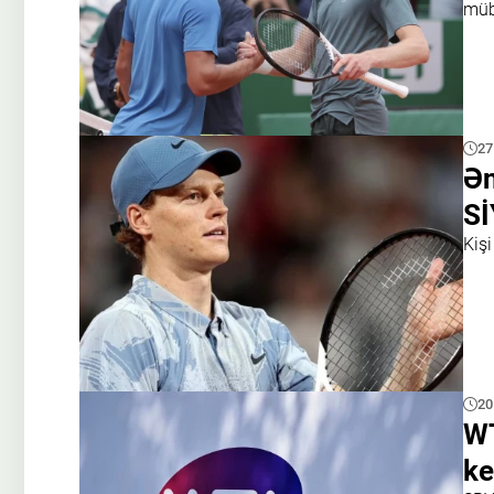
müb
27
Ən
Sİ
Kişi
20
WT
ke