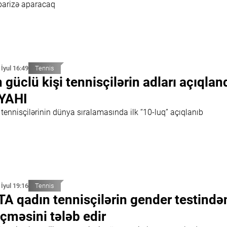
arizə aparacaq
 İyul 16:49
Tennis
 güclü kişi tennisçilərin adları açıqland
YAHI
 tennisçilərinin dünya sıralamasında ilk “10-luq” açıqlanıb
 İyul 19:16
Tennis
A qadın tennisçilərin gender testində
çməsini tələb edir