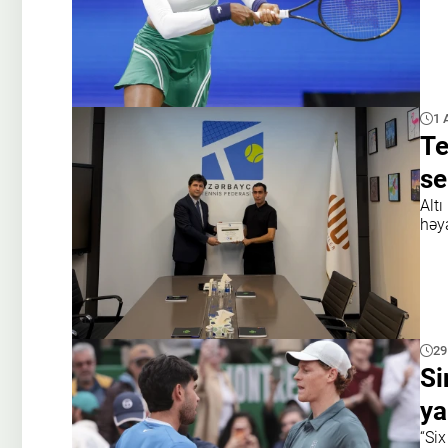
1 
Te
se
Alt
həya
29
Si
ya
“Six