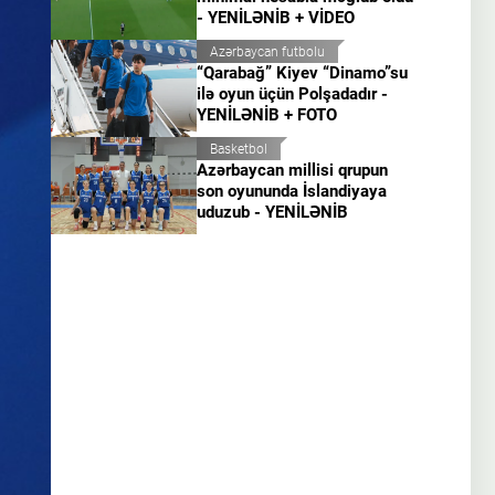
- YENİLƏNİB + VİDEO
Azərbaycan futbolu
“Qarabağ” Kiyev “Dinamo”su
ilə oyun üçün Polşadadır -
YENİLƏNİB + FOTO
Basketbol
Azərbaycan millisi qrupun
son oyununda İslandiyaya
uduzub - YENİLƏNİB