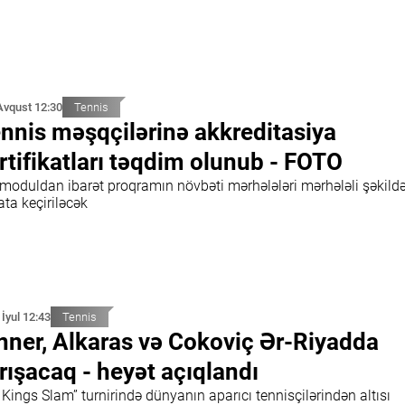
Avqust 12:30
Tennis
nnis məşqçilərinə akkreditasiya
rtifikatları təqdim olunub - FOTO
ı moduldan ibarət proqramın növbəti mərhələləri mərhələli şəkild
ta keçiriləcək
 İyul 12:43
Tennis
nner, Alkaras və Cokoviç Ər-Riyadda
rışacaq - heyət açıqlandı
 Kings Slam” turnirində dünyanın aparıcı tennisçilərindən altısı