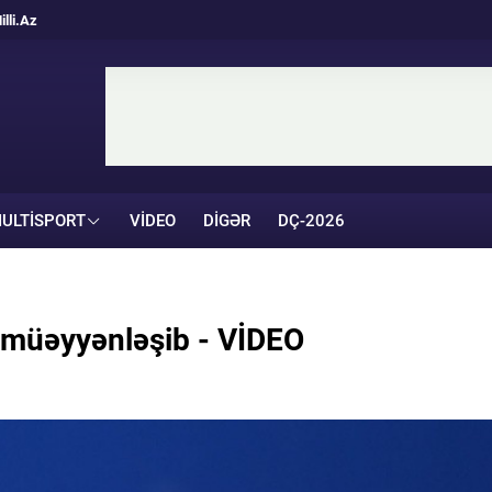
illi.Az
ULTISPORT
VIDEO
DIGƏR
DÇ-2026
ər müəyyənləşib - VİDEO