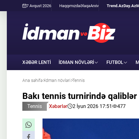
7 Avqust 2026
Haqqımızda
Əlaqə
Arxiv
Trend.Az
Day.Az
M
XƏBƏR LENTİ
İDMAN NÖVLƏRI
FUTBOL
M
Ana səhifə
İdman növləri
Tennis
Bakı tennis turnirində qalibl
Tennis
Xəbərlər
2 İyun 2026 17:51
477