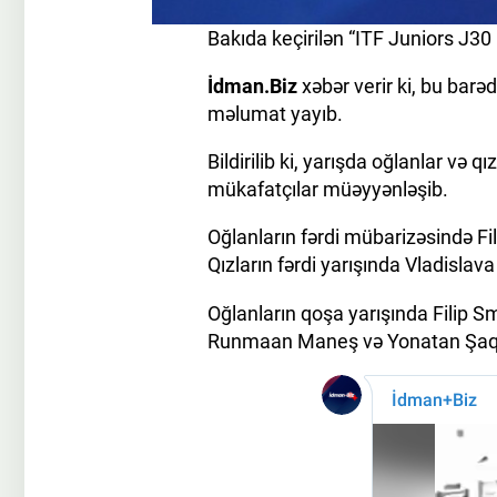
Bakıda keçirilən “ITF Juniors J30 B
İdman.Biz
xəbər verir ki, bu bar
məlumat yayıb.
Bildirilib ki, yarışda oğlanlar və 
mükafatçılar müəyyənləşib.
Oğlanların fərdi mübarizəsində Fil
Qızların fərdi yarışında Vladislava 
Oğlanların qoşa yarışında Filip S
Runmaan Maneş və Yonatan Şaqas ik