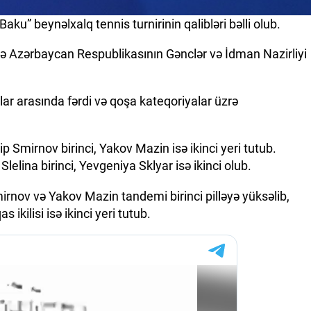
aku” beynəlxalq tennis turnirinin qalibləri bəlli olub.
ədə Azərbaycan Respublikasının Gənclər və İdman Nazirliyi
qızlar arasında fərdi və qoşa kateqoriyalar üzrə
ip Smirnov birinci, Yakov Mazin isə ikinci yeri tutub.
Slelina birinci, Yevgeniya Sklyar isə ikinci olub.
mirnov və Yakov Mazin tandemi birinci pilləyə yüksəlib,
ilisi isə ikinci yeri tutub.