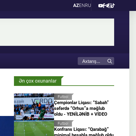
AZ
EN
RU
Ən çox oxunanlar
Futbol
Çempionlar Liqası: “Sabah”
səfərdə “Orhus”a məğlub
oldu - YENİLƏNİB + VİDEO
Futbol
Konfrans Liqası: “Qarabağ”
minimal hesabla məğlub oldu