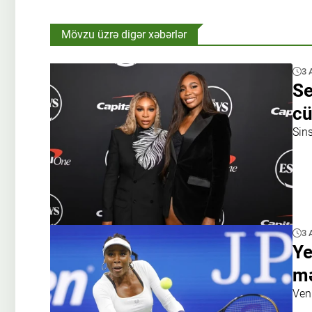
Mövzu üzrə digər xəbərlər
3 
Se
cü
Sins
3 
Ye
mə
Ven