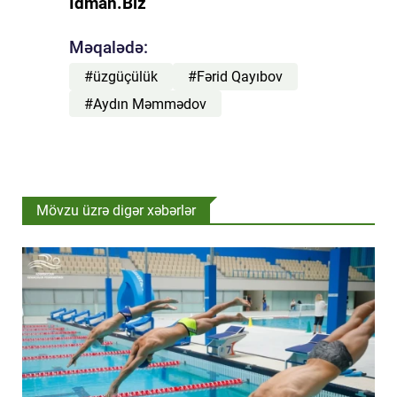
İdman.Biz
Məqalədə:
#üzgüçülük
#Fərid Qayıbov
#Aydın Məmmədov
Mövzu üzrə digər xəbərlər