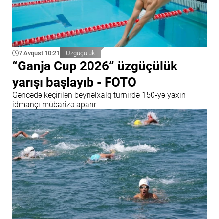
7 Avqust 10:21
Üzgüçülük
“Ganja Cup 2026” üzgüçülük
yarışı başlayıb - FOTO
Gəncədə keçirilən beynəlxalq turnirdə 150-yə yaxın
idmançı mübarizə aparır