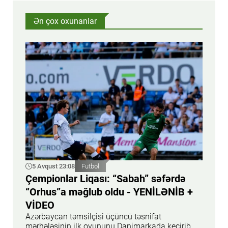
Ən çox oxunanlar
5 Avqust 23:08
Futbol
Çempionlar Liqası: “Sabah” səfərdə
“Orhus”a məğlub oldu - YENİLƏNİB +
VİDEO
Azərbaycan təmsilçisi üçüncü təsnifat
mərhələsinin ilk oyununu Danimarkada keçirib