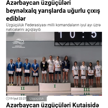
Azərbaycan üzgüçüləri
beynəlxalq yarışlarda uğurlu çıxış
ediblər
Üzgüçülük Federasiyası milli komandaların iyul ayı üzrə
nəticələrini açıqlayıb
19 İyul 22:27
Üzgüçülük
Azərbaycan üzgüçüləri Kutaisidə