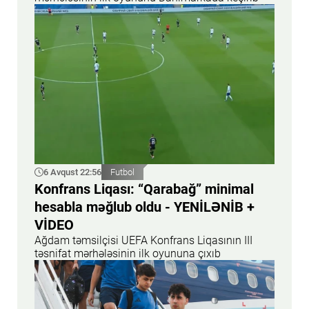
6 Avqust 22:56
Futbol
Konfrans Liqası: “Qarabağ” minimal
hesabla məğlub oldu - YENİLƏNİB +
VİDEO
Ağdam təmsilçisi UEFA Konfrans Liqasının III
təsnifat mərhələsinin ilk oyununa çıxıb