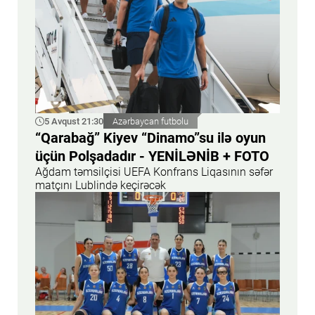
5 Avqust 21:30
Azərbaycan futbolu
“Qarabağ” Kiyev “Dinamo”su ilə oyun
üçün Polşadadır - YENİLƏNİB + FOTO
Ağdam təmsilçisi UEFA Konfrans Liqasının səfər
matçını Lublində keçirəcək