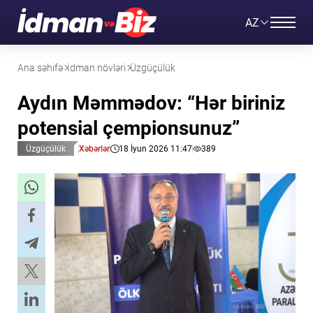
AZ
Ana səhifə
İdman növləri
Üzgüçülük
Aydın Məmmədov: “Hər biriniz
potensial çempionsunuz”
Üzgüçülük
Xəbərlər
18 İyun 2026 11:47
389