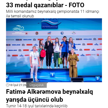
33 medal qazanıblar - FOTO
Milli komandamız beynəlxalq çempionatda 11 idmançı
ilə təmsil olunub
18 İyul 21:26
Üzgüçülük
Fatimə Alkərəmova beynəlxalq
yarışda üçüncü olub
Turnir 14-18 iyul tarixlərində keçirilib