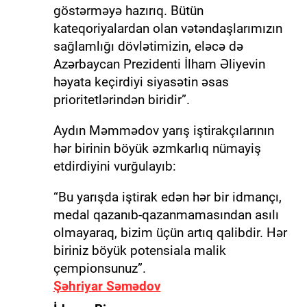
göstərməyə hazırıq. Bütün
kateqoriyalardan olan vətəndaşlarımızın
sağlamlığı dövlətimizin, eləcə də
Azərbaycan Prezidenti İlham Əliyevin
həyata keçirdiyi siyasətin əsas
prioritetlərindən biridir”.
Aydın Məmmədov yarış iştirakçılarının
hər birinin böyük əzmkarlıq nümayiş
etdirdiyini vurğulayıb:
“Bu yarışda iştirak edən hər bir idmançı,
medal qazanıb-qazanmamasından asılı
olmayaraq, bizim üçün artıq qalibdir. Hər
biriniz böyük potensiala malik
çempionsunuz”.
Şəhriyar Səmədov