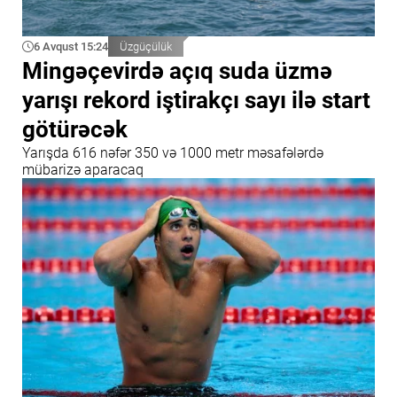
6 Avqust 15:24
Üzgüçülük
Mingəçevirdə açıq suda üzmə
yarışı rekord iştirakçı sayı ilə start
götürəcək
Yarışda 616 nəfər 350 və 1000 metr məsafələrdə
mübarizə aparacaq