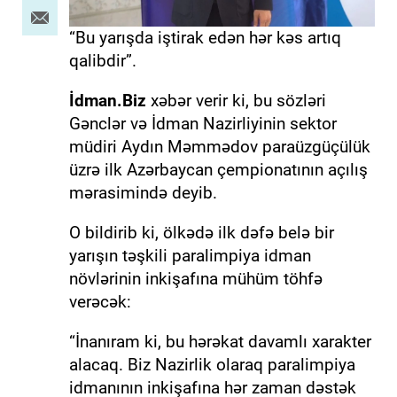
“Bu yarışda iştirak edən hər kəs artıq
qalibdir”.
İdman.Biz
xəbər verir ki, bu sözləri
Gənclər və İdman Nazirliyinin sektor
müdiri Aydın Məmmədov paraüzgüçülük
üzrə ilk Azərbaycan çempionatının açılış
mərasimində deyib.
O bildirib ki, ölkədə ilk dəfə belə bir
yarışın təşkili paralimpiya idman
növlərinin inkişafına mühüm töhfə
verəcək:
“İnanıram ki, bu hərəkat davamlı xarakter
alacaq. Biz Nazirlik olaraq paralimpiya
idmanının inkişafına hər zaman dəstək