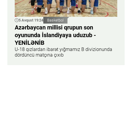
5 Avqust 19:24
Basketbol
Azərbaycan millisi qrupun son
oyununda İslandiyaya uduzub -
YENİLƏNİB
U-18 qızlardan ibarət yığmamız B divizionunda
dördüncü matçına çıxıb