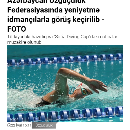
Azərbaycan Üzgüçülük
Federasiyasında yeniyetmə
idmançılarla görüş keçirilib -
FOTO
Türkiyədəki hazırlıq və “Sofia Diving Cup”dakı nəticələr
müzakirə olunub
22 İyul 15:11
Üzgüçülük