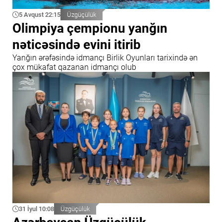
5 Avqust 22:15
Üzgüçülük
Olimpiya çempionu yanğın
nəticəsində evini itirib
Yanğın ərəfəsində idmançı Birlik Oyunları tarixində ən
çox mükafat qazanan idmançı olub
31 İyul 10:08
Üzgüçülük