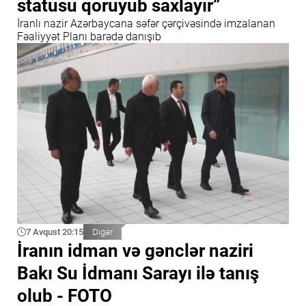
statusu qoruyub saxlayır”
İranlı nazir Azərbaycana səfər çərçivəsində imzalanan
Fəaliyyət Planı barədə danışıb
7 Avqust 20:15
Digər
İranın idman və gənclər naziri
Bakı Su İdmanı Sarayı ilə tanış
olub - FOTO