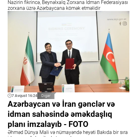
Nazirin fikrincə, Beynəlxalq Zorxana İdman Federasiyası
zorxana üzrə Azərbaycana kömək etməlidir
7 Avqust 16:24
Digər
Azərbaycan və İran gənclər və
idman sahəsində əməkdaşlıq
planı imzalayıb - FOTO
Əhməd Dünya Mali və nümayəndə heyəti Bakıda bir sıra