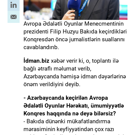
Avropa Ədalətli Oyunlar Menecmentinin
prezidenti Filip Huzyu Bakıda keçirdikləri
Konqresdən öncə jurnalistlərin suallarını
cavablandırıb.
İdman.biz
xəbər verir ki, o, toplantı ilə
bağlı ətraflı məlumat verib,
Azərbaycanda həmişə idman dəyərlərinə
önəm verildiyini deyib.
- Azərbaycanda keçirilən Avropa
Ədalətli Oyunlar Hərəkatı, ümumiyyətlə
Konqres haqqında nə deyə bilərsiz?
- Bakıda dünənki mükafatlandırma
mərasiminin keyfiyyətindən çox razı