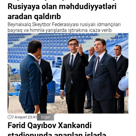
Rusiyaya olan məhdudiyyətləri
aradan qaldırıb
Beynəlxalq Skeytbor Federasiyası rusiyalı idmançıları
bayraq və himnlə yarışlarda iştirakına icazə verib
7 Avqust 23:41
Digər
Fərid Qayıbov Xankəndi
stadionunda aparılan işlərlə