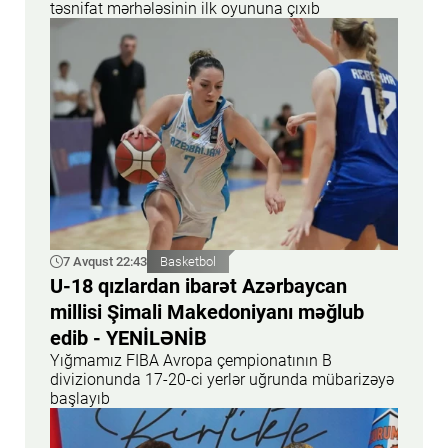
təsnifat mərhələsinin ilk oyununa çıxıb
7 Avqust 22:43
Basketbol
U-18 qızlardan ibarət Azərbaycan
millisi Şimali Makedoniyanı məğlub
edib - YENİLƏNİB
Yığmamız FIBA Avropa çempionatının B
divizionunda 17-20-ci yerlər uğrunda mübarizəyə
başlayıb