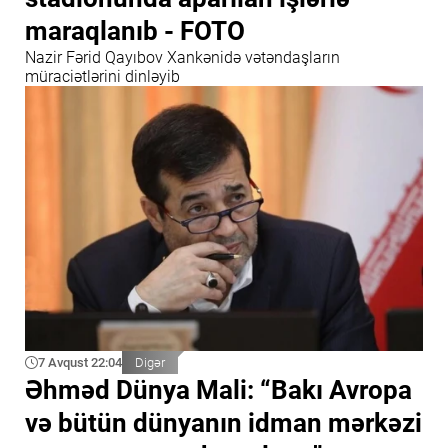
maraqlanıb - FOTO
Nazir Fərid Qayıbov Xankənidə vətəndaşların
müraciətlərini dinləyib
7 Avqust 22:04
Digər
Əhməd Dünya Mali: “Bakı Avropa
və bütün dünyanın idman mərkəzi