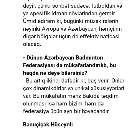
deyil, çünki söhbət sadəcə, futboldan və
ya spesifik idman növlərindən getmir.
Ümid edirəm ki, bugünki müzakirələrin
nəyinki Avropa və Azərbaycan, həmçinin
digər bölgələr üçün də effektiv nəticəsi
olacaq.
- Dünən Azərbaycan Badminton
Federasiyası da mükafatlandırılıb, bu
haqda nə deyə bilərsiniz?
- Bu artıq ikinci dəfədir ki, baş verir. Onlar
çox dinamikdirlər və unikal xüsusiyyətləri
var. Bu mükafatın məhz Bakıda təqdim
olunması isə həm bizim, həm də
federasiya üçün ayrı bir həyacandır.
Banuçiçək Hüseynli