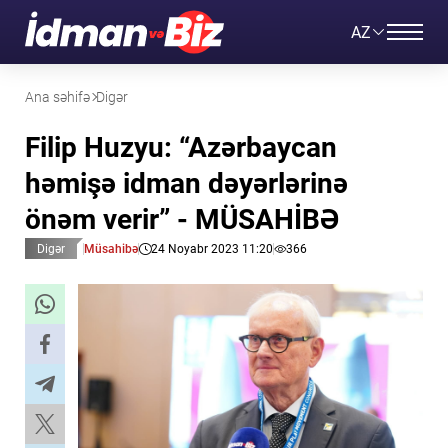
AZ
Ana səhifə
Digər
Filip Huzyu: “Azərbaycan
həmişə idman dəyərlərinə
önəm verir” - MÜSAHİBƏ
Digər
Müsahibə
24 Noyabr 2023 11:20
366