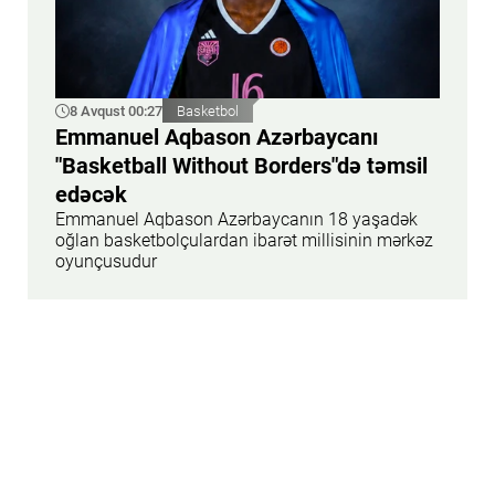
8 Avqust 00:27
Basketbol
Emmanuel Aqbason Azərbaycanı
"Basketball Without Borders"də təmsil
edəcək
Emmanuel Aqbason Azərbaycanın 18 yaşadək
oğlan basketbolçulardan ibarət millisinin mərkəz
oyunçusudur