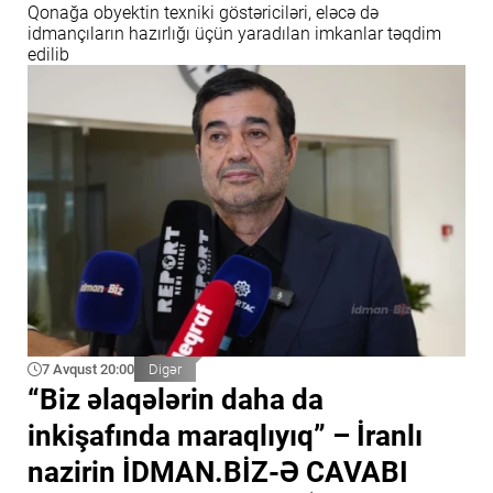
Qonağa obyektin texniki göstəriciləri, eləcə də
idmançıların hazırlığı üçün yaradılan imkanlar təqdim
edilib
7 Avqust 20:00
Digər
“Biz əlaqələrin daha da
inkişafında maraqlıyıq” – İranlı
nazirin İDMAN.BİZ-Ə CAVABI