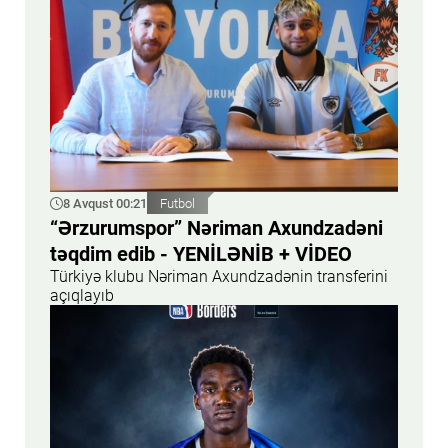
8 Avqust 00:21
Futbol
“Ərzurumspor” Nəriman Axundzadəni
təqdim edib - YENİLƏNİB + VİDEO
Türkiyə klubu Nəriman Axundzadənin transferini
açıqlayıb