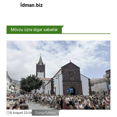
İdman.biz
Mövzu üzrə digər xəbərlər
8 Avqust 23:24
Dünya futbolu