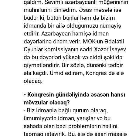
qaldım. Sevimli azərbaycanlı müğənninin
mahnılarını dinlədim. Əsas məsələ isə
budur ki, bütün bunlar həm də bizim
idmanda bir ailə olduğumuzu nümayiş
etdirir. Azərbaycan həmişə idman
dəyərlərinə önəm verir. MOK-un Ədalətli
Oyunlar komissiyanın sədri Xəzər İsayev
də bu dəyərləri yüksək və ciddi şəkildə
qiymətləndirir. Bir sözlə, dünənki tədbir
əla keçdi. Ümid edirəm, Konqres də elə
olacaq.
- Konqresin gündəliyində əsasən hansı
mövzular olacaq?
- Biz idmanla bağlı qurum olaraq,
ümumiyyətlə idman, yarışlar və bu
sahədə olan bəzi problemlərin həllini
tapmaq istəyirik. Bu, elə də asan məsələ