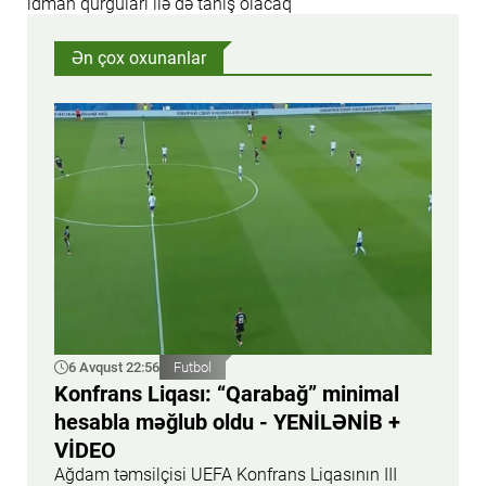
idman qurğuları ilə də tanış olacaq
Ən çox oxunanlar
6 Avqust 22:56
Futbol
Konfrans Liqası: “Qarabağ” minimal
hesabla məğlub oldu - YENİLƏNİB +
VİDEO
Ağdam təmsilçisi UEFA Konfrans Liqasının III