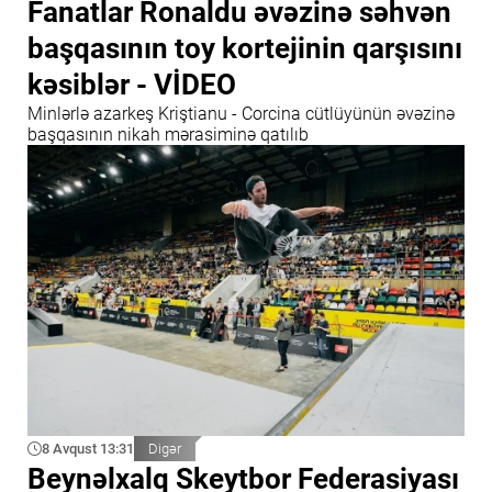
Fanatlar Ronaldu əvəzinə səhvən
başqasının toy kortejinin qarşısını
kəsiblər - VİDEO
Minlərlə azarkeş Kriştianu - Corcina cütlüyünün əvəzinə
başqasının nikah mərasiminə qatılıb
8 Avqust 13:31
Digər
Beynəlxalq Skeytbor Federasiyası