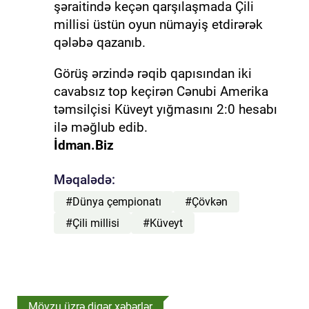
şəraitində keçən qarşılaşmada Çili
millisi üstün oyun nümayiş etdirərək
qələbə qazanıb.
Görüş ərzində rəqib qapısından iki
cavabsız top keçirən Cənubi Amerika
təmsilçisi Küveyt yığmasını 2:0 hesabı
ilə məğlub edib.
İdman.Biz
Məqalədə:
#Dünya çempionatı
#Çövkən
#Çili millisi
#Küveyt
Mövzu üzrə digər xəbərlər