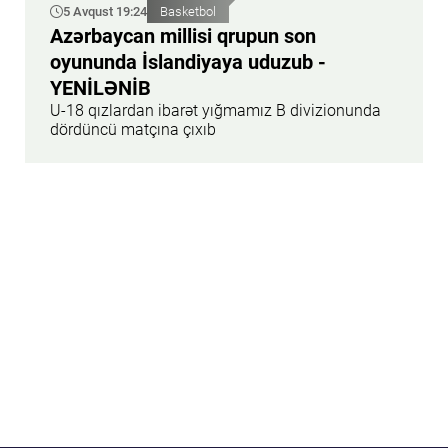
5 Avqust 19:24
Basketbol
Azərbaycan millisi qrupun son
oyununda İslandiyaya uduzub -
YENİLƏNİB
U-18 qızlardan ibarət yığmamız B divizionunda
dördüncü matçına çıxıb