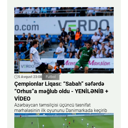
5 Avqust 23:08
Futbol
Çempionlar Liqası: “Sabah” səfərdə
“Orhus”a məğlub oldu - YENİLƏNİB +
VİDEO
Azərbaycan təmsilçisi üçüncü təsnifat
mərhələsinin ilk oyununu Danimarkada keçirib