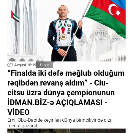
7 Avqust 15:19
Digər
“Finalda iki dəfə məğlub olduğum
rəqibdən revanş aldım” - Ciu-
citsu üzrə dünya çempionunun
İDMAN.BİZ-ə AÇIQLAMASI -
VİDEO
Emil Əbu-Dabidə keçirilən dünya birinciliyində qızıl
medal qazanıb