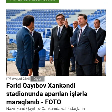
7 Avqust 23:41
Digər
Fərid Qayıbov Xankəndi
stadionunda aparılan işlərlə
maraqlanıb - FOTO
Nazir Fərid Qayıbov Xankənidə vətəndaşların