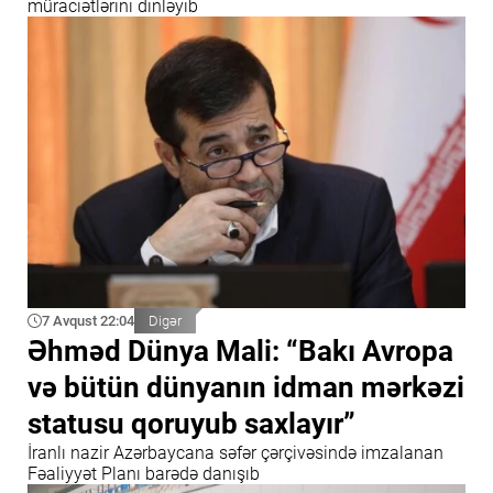
müraciətlərini dinləyib
7 Avqust 22:04
Digər
Əhməd Dünya Mali: “Bakı Avropa
və bütün dünyanın idman mərkəzi
statusu qoruyub saxlayır”
İranlı nazir Azərbaycana səfər çərçivəsində imzalanan
Fəaliyyət Planı barədə danışıb