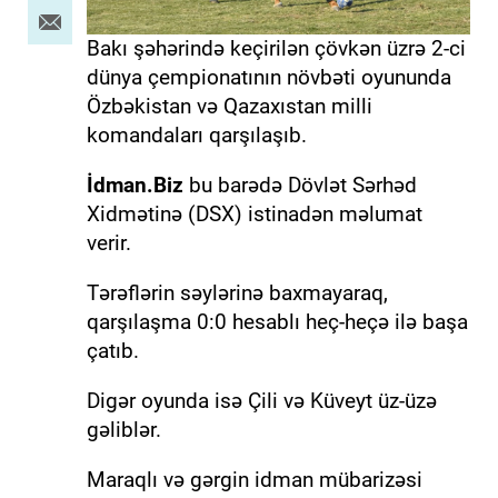
Bakı şəhərində keçirilən çövkən üzrə 2-ci
dünya çempionatının növbəti oyununda
Özbəkistan və Qazaxıstan milli
komandaları qarşılaşıb.
İdman.Biz
bu barədə Dövlət Sərhəd
Xidmətinə (DSX) istinadən məlumat
verir.
Tərəflərin səylərinə baxmayaraq,
qarşılaşma 0:0 hesablı heç-heçə ilə başa
çatıb.
Digər oyunda isə Çili və Küveyt üz-üzə
gəliblər.
Maraqlı və gərgin idman mübarizəsi