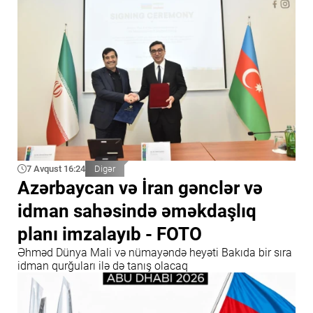
7 Avqust 16:24
Digər
Azərbaycan və İran gənclər və
idman sahəsində əməkdaşlıq
planı imzalayıb - FOTO
Əhməd Dünya Mali və nümayəndə heyəti Bakıda bir sıra
idman qurğuları ilə də tanış olacaq