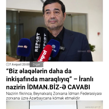
7 Avqust 20:00
Digər
“Biz əlaqələrin daha da
inkişafında maraqlıyıq” – İranlı
nazirin İDMAN.BİZ-Ə CAVABI
Nazirin fikrincə, Beynəlxalq Zorxana İdman Federasiyası
zorxana üzrə Azərbaycana kömək etməlidir