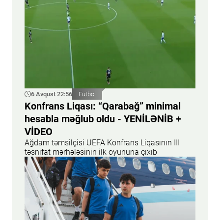
6 Avqust 22:56
Futbol
Konfrans Liqası: “Qarabağ” minimal
hesabla məğlub oldu - YENİLƏNİB +
VİDEO
Ağdam təmsilçisi UEFA Konfrans Liqasının III
təsnifat mərhələsinin ilk oyununa çıxıb