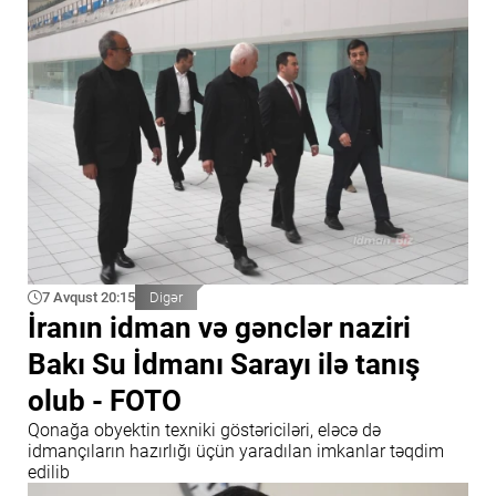
7 Avqust 20:15
Digər
İranın idman və gənclər naziri
Bakı Su İdmanı Sarayı ilə tanış
olub - FOTO
Qonağa obyektin texniki göstəriciləri, eləcə də
idmançıların hazırlığı üçün yaradılan imkanlar təqdim
edilib