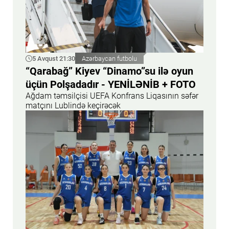
5 Avqust 21:30
Azərbaycan futbolu
“Qarabağ” Kiyev “Dinamo”su ilə oyun
üçün Polşadadır - YENİLƏNİB + FOTO
Ağdam təmsilçisi UEFA Konfrans Liqasının səfər
matçını Lublində keçirəcək