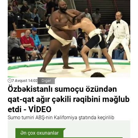
7 Avqust 14:02
Digər
Özbəkistanlı sumoçu özündən
qat-qat ağır çəkili rəqibini məğlub
etdi - VİDEO
Sumo turniri ABŞ-nin Kaliforniya ştatında keçirilib
Ən çox oxunanlar