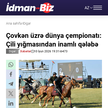
AZ
Ana səhifə
Digər
Çovkən üzrə dünya çempionatı:
Çili yığmasından inamlı qələbə
Digər
Xəbərlər
10 İyun 2026 19:31
473