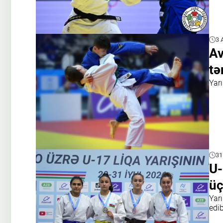
3 
Av
tə
Yar
31
U-
üç
Yar
edi