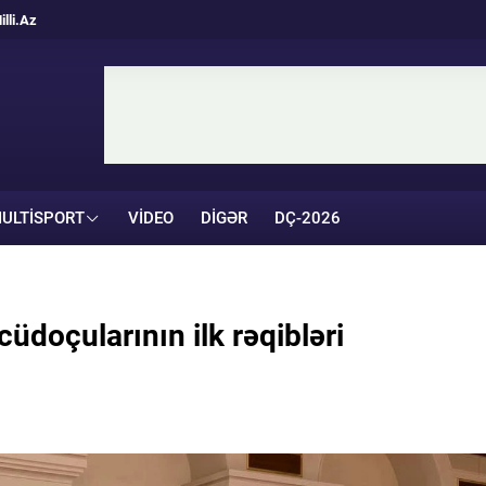
illi.Az
ULTISPORT
VIDEO
DIGƏR
DÇ-2026
üdoçularının ilk rəqibləri