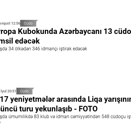
Avqust 12:56
Cüdo
ropa Kubokunda Azərbaycanı 13 cüd
msil edəcək
ışda 34 ölkədən 346 idmançı iştirak edəcək
 İyul 20:51
Cüdo
17 yeniyetmələr arasında Liqa yarışını
üncü turu yekunlaşıb - FOTO
ışda ümumilikdə 83 klub və idman cəmiyyətindən 548 cüdoçu işt
b