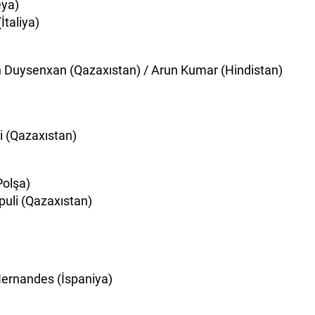
eya)
taliya)
 Duysenxan (Qazaxıstan) / Arun Kumar (Hindistan)
i (Qazaxıstan)
Polşa)
puli (Qazaxıstan)
ernandes (İspaniya)