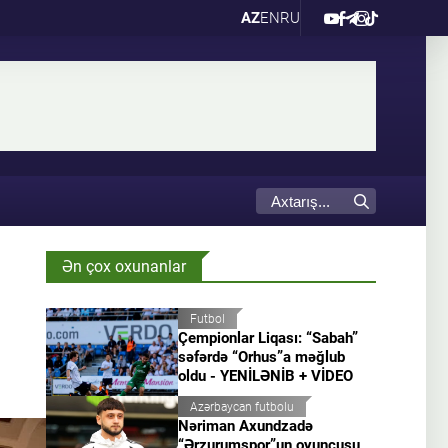
AZ
EN
RU
Ən çox oxunanlar
Futbol
Çempionlar Liqası: “Sabah”
səfərdə “Orhus”a məğlub
oldu - YENİLƏNİB + VİDEO
Azərbaycan futbolu
Nəriman Axundzadə
“Ərzurumspor”un oyunçusu