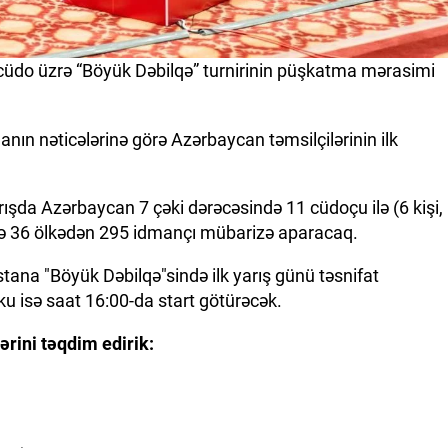
cüdo üzrə “Böyük Dəbilqə” turnirinin püşkatma mərasimi
anın nəticələrinə görə Azərbaycan təmsilçilərinin ilk
ışda Azərbaycan 7 çəki dərəcəsində 11 cüdoçu ilə (6 kişi,
də 36 ölkədən 295 idmançı mübarizə aparacaq.
tana "Böyük Dəbilqə"sində ilk yarış günü təsnifat
ku isə saat 16:00-da start götürəcək.
rini təqdim edirik: