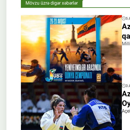
Mövzu üzrə digər xəbərlər
5 
Az
qa
Mil
3 
Az
Oy
Açel