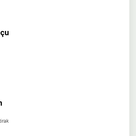
oçu
n
irak