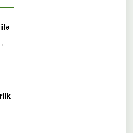
ilə
caq
rlik