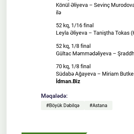
Könül Əliyeva – Sevinç Murodova 
ilə
52 kq, 1/16 final
Leyla Əliyeva – Taniştha Tokas (
52 kq, 1/8 final
Gültac Məmmədəliyeva – Şraddh
70 kq, 1/8 final
Südabə Ağayeva – Miriam Butker
İdman.Biz
Məqalədə:
#Böyük Dəbilqə
#Astana