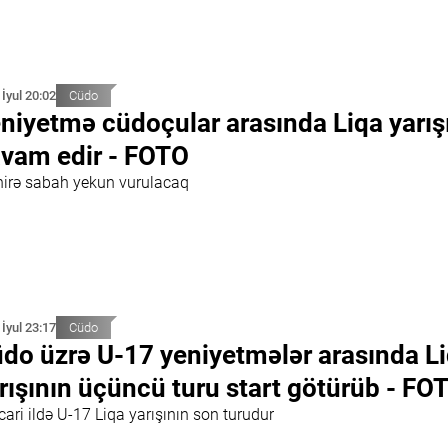
 İyul 20:02
Cüdo
niyetmə cüdoçular arasında Liqa yarış
vam edir - FOTO
nirə sabah yekun vurulacaq
 İyul 23:17
Cüdo
do üzrə U-17 yeniyetmələr arasında L
rışının üçüncü turu start götürüb - FO
cari ildə U-17 Liqa yarışının son turudur