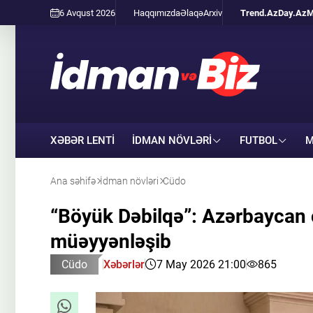
6 Avqust 2026
Haqqımızda
Əlaqə
Arxiv
Trend.Az
Day.Az
M
XƏBƏR LENTİ
İDMAN NÖVLƏRI
FUTBOL
M
Ana səhifə
İdman növləri
Cüdo
“Böyük Dəbilqə”: Azərbaycan c
müəyyənləşib
Cüdo
Xəbərlər
7 May 2026 21:00
865