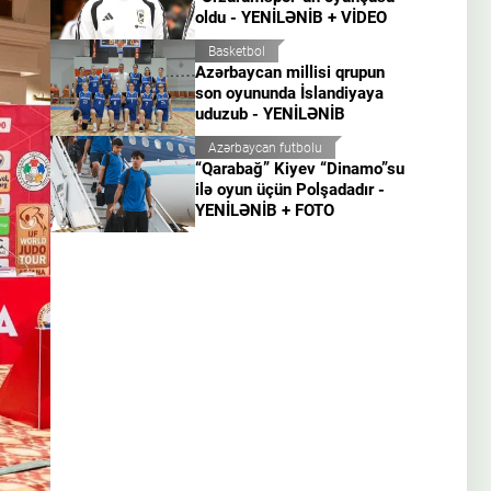
oldu - YENİLƏNİB + VİDEO
Basketbol
Azərbaycan millisi qrupun
son oyununda İslandiyaya
uduzub - YENİLƏNİB
Azərbaycan futbolu
“Qarabağ” Kiyev “Dinamo”su
ilə oyun üçün Polşadadır -
YENİLƏNİB + FOTO