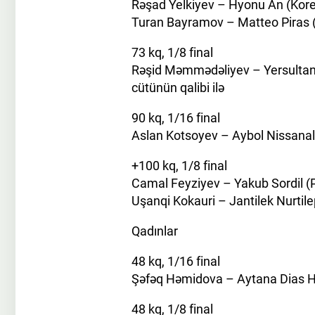
Rəşad Yelkiyev – Hyonu An (Kor
Turan Bayramov – Matteo Piras (İ
73 kq, 1/8 final
Rəşid Məmmədəliyev – Yersultan
cütünün qalibi ilə
90 kq, 1/16 final
Aslan Kotsoyev – Aybol Nissanal
+100 kq, 1/8 final
Camal Feyziyev – Yakub Sordil (
Uşanqi Kokauri – Jantilek Nurtile
Qadınlar
48 kq, 1/16 final
Şəfəq Həmidova – Aytana Dias H
48 kq, 1/8 final