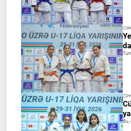
30
Ye
da
Tur
29
Cü
ya
Bu, 