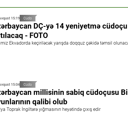
Avqust 15:19
Cüdo
ərbaycan DÇ-yə 14 yeniyetmə cüdoçu 
tılacaq - FOTO
limiz Ekvadorda keçiriləcək yarışda doqquz çəkidə təmsil oluna
Avqust 15:04
Cüdo
ərbaycan millisinin sabiq cüdoçusu Bi
unlarının qalibi olub
ya Toprak İngiltərə yığmasının heyətində çıxış edir