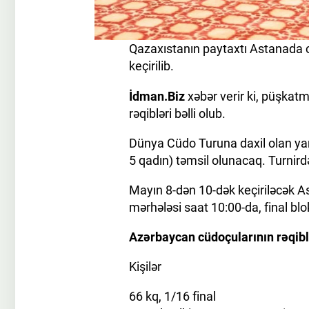
Qazaxıstanın paytaxtı Astanada 
keçirilib.
İdman.Biz
xəbər verir ki, püşkatm
rəqibləri bəlli olub.
Dünya Cüdo Turuna daxil olan yar
5 qadın) təmsil olunacaq. Turnir
Mayın 8-dən 10-dək keçiriləcək As
mərhələsi saat 10:00-da, final blo
Azərbaycan cüdoçularının rəqiblə
Kişilər
66 kq, 1/16 final