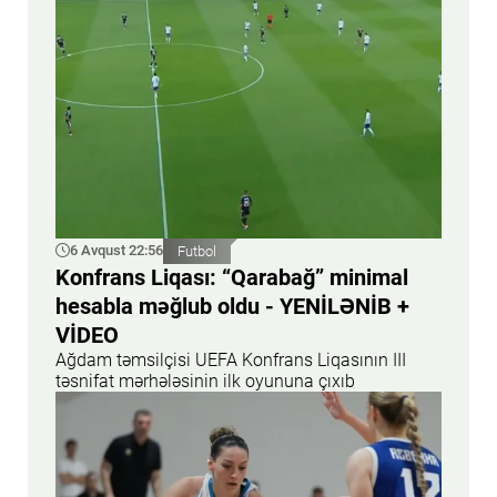
6 Avqust 22:56
Futbol
Konfrans Liqası: “Qarabağ” minimal
hesabla məğlub oldu - YENİLƏNİB +
VİDEO
Ağdam təmsilçisi UEFA Konfrans Liqasının III
təsnifat mərhələsinin ilk oyununa çıxıb