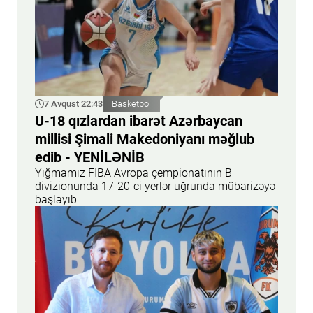
7 Avqust 22:43
Basketbol
U-18 qızlardan ibarət Azərbaycan
millisi Şimali Makedoniyanı məğlub
edib - YENİLƏNİB
Yığmamız FIBA Avropa çempionatının B
divizionunda 17-20-ci yerlər uğrunda mübarizəyə
başlayıb