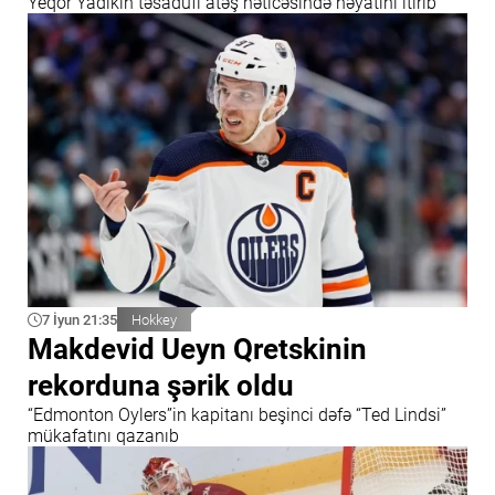
Yeqor Yadıkin təsadüfi atəş nəticəsində həyatını itirib
7 İyun 21:35
Hokkey
Makdevid Ueyn Qretskinin
rekorduna şərik oldu
“Edmonton Oylers”in kapitanı beşinci dəfə “Ted Lindsi”
mükafatını qazanıb