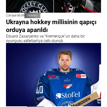
6 İyul 00:39
Hokkey
Ukrayna hokkey millisinin qapıçı
orduya aparıldı
Eduard Zaxarçenko və “Kremençuk”un daha bir
oyunçusu səfərbərliyə cəlb olunub