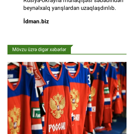
Rusiya-Ukrayna münaqişəsi səbəbindən
beynəlxalq yarışlardan uzaqlaşdırılıb.
İdman.biz
Mövzu üzrə digər xəbərlər