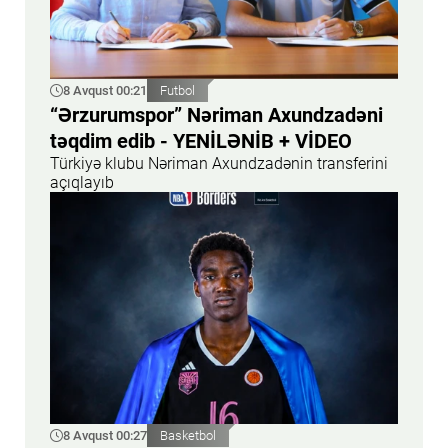
8 Avqust 00:21
Futbol
“Ərzurumspor” Nəriman Axundzadəni
təqdim edib - YENİLƏNİB + VİDEO
Türkiyə klubu Nəriman Axundzadənin transferini
açıqlayıb
8 Avqust 00:27
Basketbol