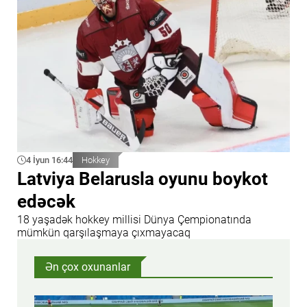
4 İyun 16:44
Hokkey
Latviya Belarusla oyunu boykot
edəcək
18 yaşadək hokkey millisi Dünya Çempionatında
mümkün qarşılaşmaya çıxmayacaq
Ən çox oxunanlar