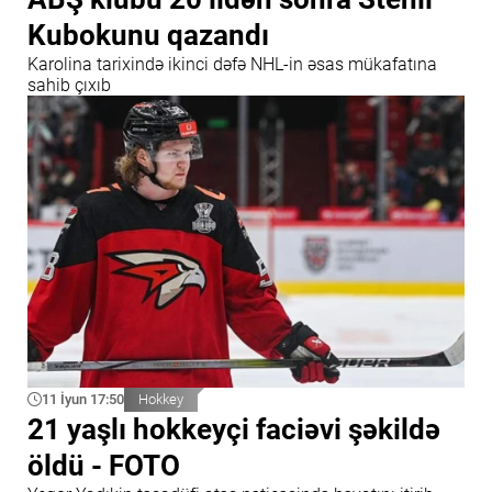
Kubokunu qazandı
Karolina tarixində ikinci dəfə NHL-in əsas mükafatına
sahib çıxıb
11 İyun 17:50
Hokkey
21 yaşlı hokkeyçi faciəvi şəkildə
öldü - FOTO