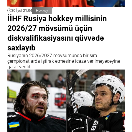
30 İyul 21:04
Hokkey
İİHF Rusiya hokkey millisinin
2026/27 mövsümü üçün
diskvalifikasiyasını qüvvədə
saxlayıb
Rusiyanın 2026/2027 mövsümündə bir sıra
çempionatlarda iştirak etməsinə icazə verilməyəcəyinə
qərar verilib