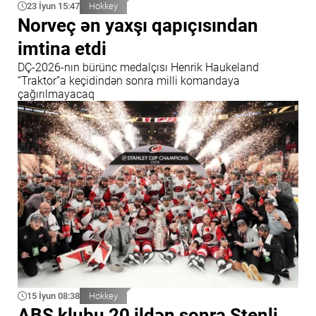
23 İyun 15:47
Hokkey
Norveç ən yaxşı qapıçısından
imtina etdi
DÇ-2026-nın bürünc medalçısı Henrik Haukeland
“Traktor”a keçidindən sonra milli komandaya
çağırılmayacaq
15 İyun 08:38
Hokkey
ABŞ klubu 20 ildən sonra Stenli