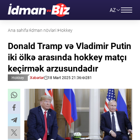
AZ
Ana səhifə
İdman növləri
Hokkey
Donald Tramp və Vladimir Putin
iki ölkə arasında hokkey matçı
keçirmək arzusundadır
Hokkey
Xəbərlər
18 Mart 2025 21:36
281