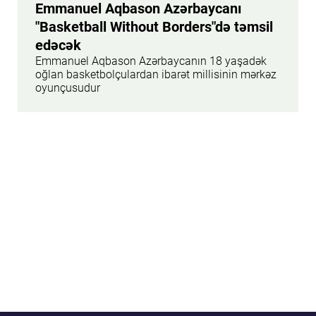
Emmanuel Aqbason Azərbaycanı
"Basketball Without Borders"də təmsil
edəcək
Emmanuel Aqbason Azərbaycanın 18 yaşadək
oğlan basketbolçulardan ibarət millisinin mərkəz
oyunçusudur