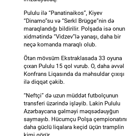
Pululu ilə “Panatinaikos”, Kiyev
“Dinamo”su və “Serkl Brügge”nin də
maraqlandığı bildirilir. Polşada isə onun
xidmətində “Vidzev”lə yanaşı, daha bir
neçə komanda maraqlı olub.
Ötən mövsüm Ekstraklasada 33 oyuna
çıxan Pululu 15 qol vurub. O, daha əvvəl
Konfrans Liqasında da məhsuldar çıxışı
ilə diqqət çəkib.
“Neftçi” də uzun müddət futbolçunun
transferi üzərində işləyib. Lakin Pululu
Azərbaycana gəlməyi məqsədəuyğun
saymayıb. Hücumçu Polşa çempionatını
daha güclü liqalara keçid üçün tramplin
kimi görür.