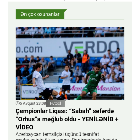
Ən çox oxunanlar
5 Avqust 23:08
Futbol
Çempionlar Liqası: “Sabah” səfərdə
“Orhus”a məğlub oldu - YENİLƏNİB +
VİDEO
Azərbaycan təmsilçisi üçüncü təsnifat