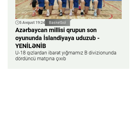
5 Avqust 19:24
Basketbol
Azərbaycan millisi qrupun son
oyununda İslandiyaya uduzub -
YENİLƏNİB
U-18 qızlardan ibarət yığmamız B divizionunda
dördüncü matçına çıxıb