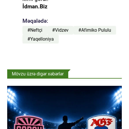
İdman.Biz
Məqalədə:
#Neftçi
#Vidzev
#Afimiko Pululu
#Yaqelloniya
Mövzu üzrə digər xəbərlər