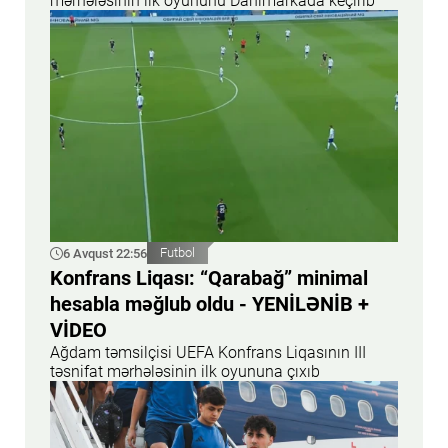
mərhələsinin ilk oyununu Danimarkada keçirib
6 Avqust 22:56
Futbol
Konfrans Liqası: “Qarabağ” minimal
hesabla məğlub oldu - YENİLƏNİB +
VİDEO
Ağdam təmsilçisi UEFA Konfrans Liqasının III
təsnifat mərhələsinin ilk oyununa çıxıb