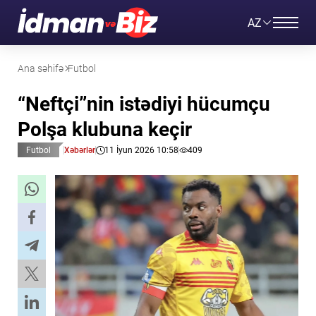
AZ
Ana səhifə
Futbol
“Neftçi”nin istədiyi hücumçu
Polşa klubuna keçir
Futbol
Xəbərlər
11 İyun 2026 10:58
409