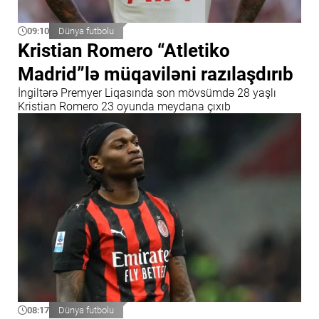
09:10
Dünya futbolu
Kristian Romero “Atletiko
Madrid”lə müqaviləni razılaşdırıb
İngiltərə Premyer Liqasında son mövsümdə 28 yaşlı
Kristian Romero 23 oyunda meydana çıxıb
08:17
Dünya futbolu