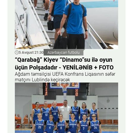
5 Avqust 21:30
Azərbaycan futbolu
“Qarabağ” Kiyev “Dinamo”su ilə oyun
üçün Polşadadır - YENİLƏNİB + FOTO
Ağdam təmsilçisi UEFA Konfrans Liqasının səfər
matçını Lublində keçirəcək