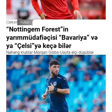
09:37
Futbol
“Nottingem Forest”in
yarımmüdafiəçisi “Bavariya” və
ya “Çelsi”yə keçə bilər
Nəhəng klublar Morqan Gibbs-Uayta elçi düşüblər