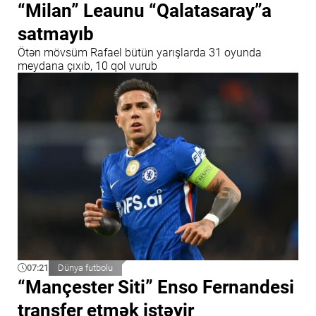
“Milan” Leaunu “Qalatasaray”a
satmayıb
Ötən mövsüm Rafael bütün yarışlarda 31 oyunda
meydana çıxıb, 10 qol vurub
07:21
Dünya futbolu
“Mançester Siti” Enso Fernandesi
transfer etmək istəyir