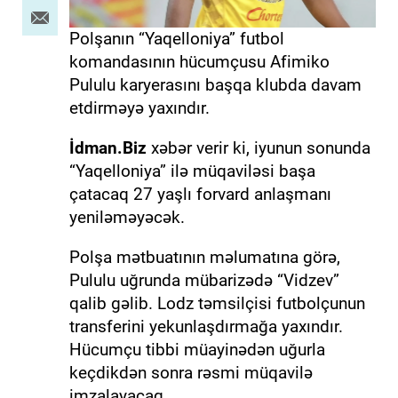
Polşanın “Yaqelloniya” futbol
komandasının hücumçusu Afimiko
Pululu karyerasını başqa klubda davam
etdirməyə yaxındır.
İdman.Biz
xəbər verir ki, iyunun sonunda
“Yaqelloniya” ilə müqaviləsi başa
çatacaq 27 yaşlı forvard anlaşmanı
yeniləməyəcək.
Polşa mətbuatının məlumatına görə,
Pululu uğrunda mübarizədə “Vidzev”
qalib gəlib. Lodz təmsilçisi futbolçunun
transferini yekunlaşdırmağa yaxındır.
Hücumçu tibbi müayinədən uğurla
keçdikdən sonra rəsmi müqavilə
imzalayacaq.