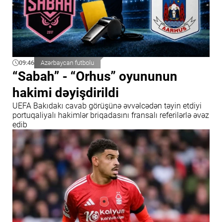
09:46
Azərbaycan futbolu
“Sabah” - “Orhus” oyununun
hakimi dəyişdirildi
UEFA Bakıdakı cavab görüşünə əvvəlcədən təyin etdiyi
portuqaliyalı hakimlər briqadasını fransalı referilərlə əvəz
edib