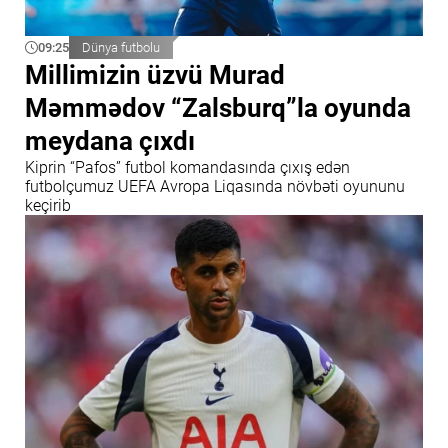
09:25
Dünya futbolu
Millimizin üzvü Murad
Məmmədov “Zalsburq”la oyunda
meydana çıxdı
Kiprin “Pafos” futbol komandasında çıxış edən
futbolçumuz UEFA Avropa Liqasında növbəti oyununu
keçirib