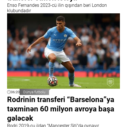
Enso Fernandes 2023-cü ilin qışından bəri London
klubundadır
06:20
Dünya futbolu
Rodrinin transferi “Barselona”ya
təxminən 60 milyon avroya başa
gələcək
Rodri 2019-cu ildən "Mançester Siti"də oynayır