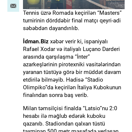
Tennis üzrə Romada keçirilən “Masters”
turnirinin dörddəbir final matçı qeyri-adi
səbəbdən dayandırılıb.
İdman.Biz
xəbər verir ki, ispaniyalı
Rafael Xodar və italiyalı Luçano Darderi
arasında qarşılaşma “İnter”
azarkeşlərinin pirotexniki vasitələrindən
yaranan tüstüyə görə bir müddət davam
etdirilə bilməyib. Hadisə “Stadio
Olimpiko”da keçirilən İtaliya Kubokunun
finalından sonra baş verib.
Milan təmsilçisi finalda “Latsio”nu 2:0
hesabı ilə məğlub edərək kuboku
qazanıb. Stadiondan qalxan tüstü
təxminən 500 metr məsafədə yerləşən