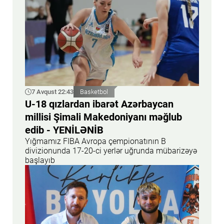
7 Avqust 22:43
Basketbol
U-18 qızlardan ibarət Azərbaycan
millisi Şimali Makedoniyanı məğlub
edib - YENİLƏNİB
Yığmamız FIBA Avropa çempionatının B
divizionunda 17-20-ci yerlər uğrunda mübarizəyə
başlayıb