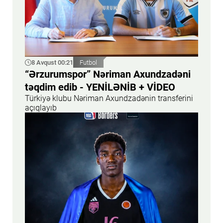
8 Avqust 00:21
Futbol
“Ərzurumspor” Nəriman Axundzadəni
təqdim edib - YENİLƏNİB + VİDEO
Türkiyə klubu Nəriman Axundzadənin transferini
açıqlayıb