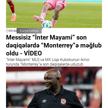
09:44
Dünya futbolu
Messisiz “İnter Mayami” son
dəqiqələrdə “Monterrey”ə məğlub
oldu - VİDEO
“İnter Mayami” MLS və MX Liqa Kubokunun ikinci
turunda “Monterrey”ə son dəqiqələrdə uduzub