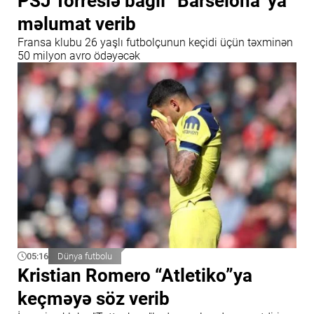
PSJ Torreslə bağlı “Barselona”ya
məlumat verib
Fransa klubu 26 yaşlı futbolçunun keçidi üçün təxminən
50 milyon avro ödəyəcək
05:16
Dünya futbolu
Kristian Romero “Atletiko”ya
keçməyə söz verib