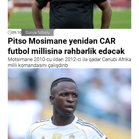
09:10
Dünya futbolu
Pitso Mosimane yenidən CAR
futbol millisinə rəhbərlik edəcək
Motsimane 2010-cu ildən 2012-ci ilə qədər Cənubi Afrika
milli komandasını çalışdırıb