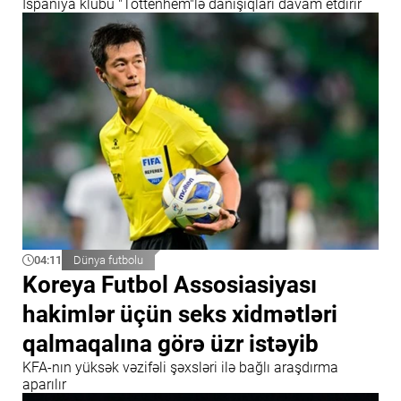
İspaniya klubu "Tottenhem"lə danışıqları davam etdirir
04:11
Dünya futbolu
Koreya Futbol Assosiasiyası
hakimlər üçün seks xidmətləri
qalmaqalına görə üzr istəyib
KFA-nın yüksək vəzifəli şəxsləri ilə bağlı araşdırma
aparılır