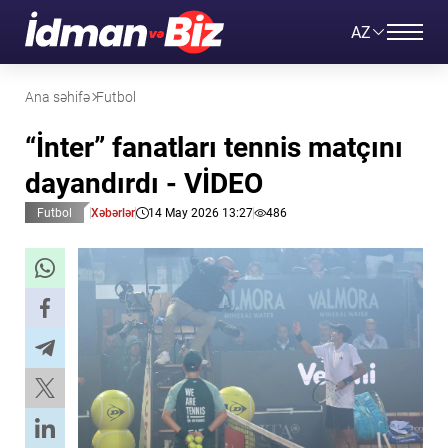
AZ
Ana səhifə
Futbol
“İnter” fanatları tennis matçını
dayandırdı - VİDEO
Futbol
Xəbərlər
14 May 2026 13:27
486