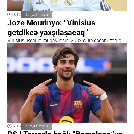
08:14
Dünya futbolu
Joze Mourinyo: “Vinisius
getdikcə yaxşılaşacaq”
Vinisius “Real”la müqaviləsini 2032-ci ilə qədər uzadıb
07:15
Dünya futbolu