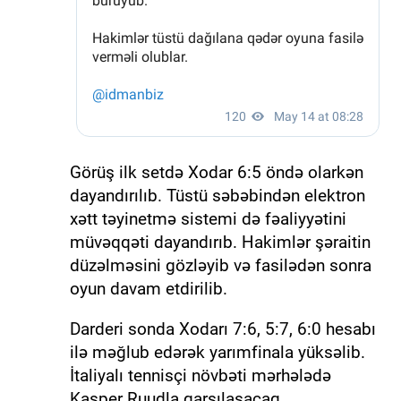
Görüş ilk setdə Xodar 6:5 öndə olarkən
dayandırılıb. Tüstü səbəbindən elektron
xətt təyinetmə sistemi də fəaliyyətini
müvəqqəti dayandırıb. Hakimlər şəraitin
düzəlməsini gözləyib və fasilədən sonra
oyun davam etdirilib.
Darderi sonda Xodarı 7:6, 5:7, 6:0 hesabı
ilə məğlub edərək yarımfinala yüksəlib.
İtaliyalı tennisçi növbəti mərhələdə
Kasper Ruudla qarşılaşacaq.