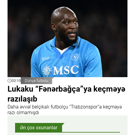
03:10
Dünya futbolu
Lukaku “Fənərbağça”ya keçməyə
razılaşıb
Daha əvvəl belçikalı futbolçu “Trabzonspor”a keçməyə
razı olmamışdı
Ən çox oxunanlar