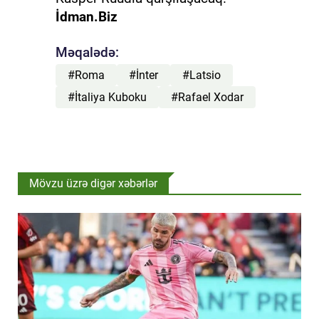
İdman.Biz
Məqalədə:
#Roma
#İnter
#Latsio
#İtaliya Kuboku
#Rafael Xodar
Mövzu üzrə digər xəbərlər