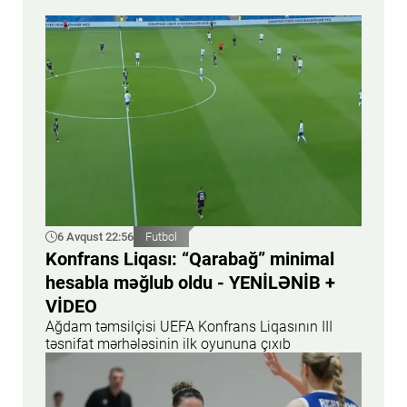
6 Avqust 22:56
Futbol
Konfrans Liqası: “Qarabağ” minimal
hesabla məğlub oldu - YENİLƏNİB +
VİDEO
Ağdam təmsilçisi UEFA Konfrans Liqasının III
təsnifat mərhələsinin ilk oyununa çıxıb