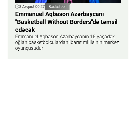
8 Avqust 00:27
Basketbol
Emmanuel Aqbason Azərbaycanı
"Basketball Without Borders"də təmsil
edəcək
Emmanuel Aqbason Azərbaycanın 18 yaşadək
oğlan basketbolçulardan ibarət millisinin mərkəz
oyunçusudur