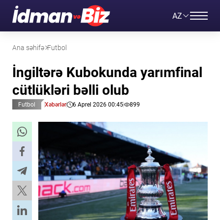
AZ
Ana səhifə
Futbol
İngiltərə Kubokunda yarımfinal
cütlükləri bəlli olub
Futbol
Xəbərlər
6 Aprel 2026 00:45
899