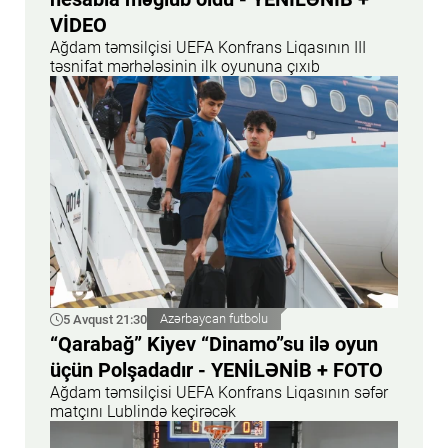
VİDEO
Ağdam təmsilçisi UEFA Konfrans Liqasının III
təsnifat mərhələsinin ilk oyununa çıxıb
5 Avqust 21:30
Azərbaycan futbolu
“Qarabağ” Kiyev “Dinamo”su ilə oyun
üçün Polşadadır - YENİLƏNİB + FOTO
Ağdam təmsilçisi UEFA Konfrans Liqasının səfər
matçını Lublində keçirəcək