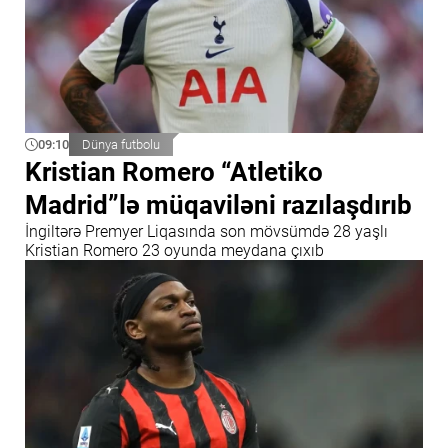
09:10
Dünya futbolu
Kristian Romero “Atletiko
Madrid”lə müqaviləni razılaşdırıb
İngiltərə Premyer Liqasında son mövsümdə 28 yaşlı
Kristian Romero 23 oyunda meydana çıxıb