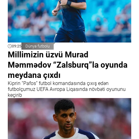
09:25
Dünya futbolu
Millimizin üzvü Murad
Məmmədov “Zalsburq”la oyunda
meydana çıxdı
Kiprin “Pafos” futbol komandasında çıxış edən
futbolçumuz UEFA Avropa Liqasında növbəti oyununu
keçirib