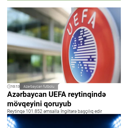
10:13
Azərbaycan futbolu
Azərbaycan UEFA reytinqində
mövqeyini qoruyub
Reytinqə 101.852 əmsalla İngiltərə başçılıq edir