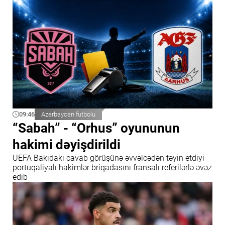
09:46
Azərbaycan futbolu
“Sabah” - “Orhus” oyununun
hakimi dəyişdirildi
UEFA Bakıdakı cavab görüşünə əvvəlcədən təyin etdiyi
portuqaliyalı hakimlər briqadasını fransalı referilərlə əvəz
edib