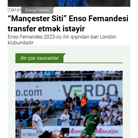
07:21
Dünya futbolu
“Mançester Siti” Enso Fernandesi
transfer etmək istəyir
Enso Fernandes 2023-cü ilin qışından bəri London
klubundadır
Ən çox oxunanlar