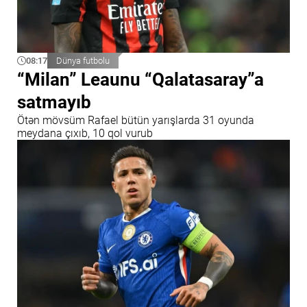
08:17
Dünya futbolu
“Milan” Leaunu “Qalatasaray”a
satmayıb
Ötən mövsüm Rafael bütün yarışlarda 31 oyunda
meydana çıxıb, 10 qol vurub