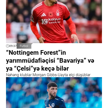
09:37
Futbol
“Nottingem Forest”in
yarımmüdafiəçisi “Bavariya” və
ya “Çelsi”yə keçə bilər
Nəhəng klublar Morqan Gibbs-Uayta elçi düşüblər