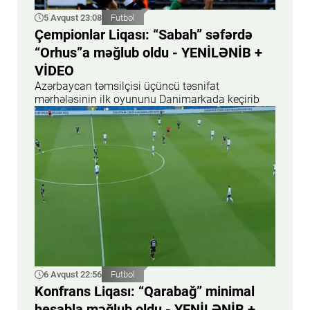
5 Avqust 23:08
Futbol
Çempionlar Liqası: “Sabah” səfərdə
“Orhus”a məğlub oldu - YENİLƏNİB +
VİDEO
Azərbaycan təmsilçisi üçüncü təsnifat
mərhələsinin ilk oyununu Danimarkada keçirib
6 Avqust 22:56
Futbol
Konfrans Liqası: “Qarabağ” minimal
hesabla məğlub oldu - YENİLƏNİB +