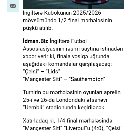
İngiltərə Kubokunun 2025/2026
mövsümündə 1/2 final mərhələsinin
püşkü atılıb.
İdman.Biz
İngiltərə Futbol
Assosiasiyasının rəsmi saytına istinadən
xəbər verir ki, finala vəsiqə uğrunda
aşağıdakı komandalar qarşılaşacaq:
“Çelsi” – “Lids”
“Mançester Siti” – “Sauthempton”
Turnirin bu mərhələsinin oyunları aprelin
25-i və 26-da Londondakı əfsanəvi
“Uembli” stadionunda keçiriləcək.
Xatırladaq ki, 1/4 final mərhələsində
“Mançester Siti” “Liverpul”u (4:0), “Çelsi”