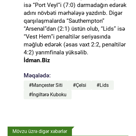
isə “Port Veyl”i (7:0) darmadağın edərək
adını növbəti mərhələyə yazdırıb. Digər
qarşılaşmalarda “Sauthempton”
“Arsenal”dan (2:1) üstün olub, “Lids” isə
“Vest Hem”i penaltilər seriyasında
məğlub edərək (əsas vaxt 2:2, penaltilər
4:2) yarımfinala yüksəlib.
İdman.Biz
Məqalədə:
#Mançester Siti
#Çelsi
#Lids
#İngiltərə Kuboku
Mövzu üzrə digər xəbərlər