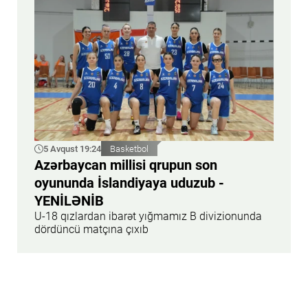
5 Avqust 19:24
Basketbol
Azərbaycan millisi qrupun son
oyununda İslandiyaya uduzub -
YENİLƏNİB
U-18 qızlardan ibarət yığmamız B divizionunda
dördüncü matçına çıxıb