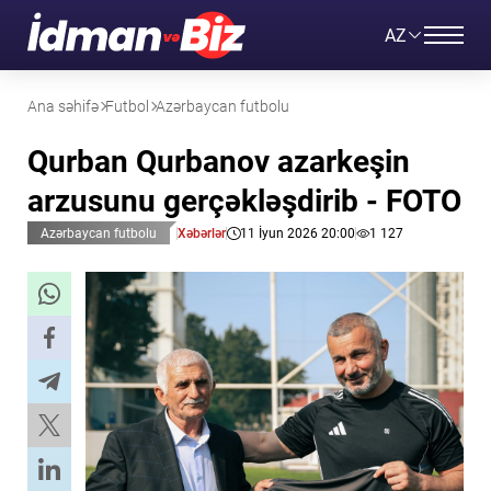
AZ
Ana səhifə
Futbol
Azərbaycan futbolu
Qurban Qurbanov azarkeşin
arzusunu gerçəkləşdirib - FOTO
Azərbaycan futbolu
Xəbərlər
11 İyun 2026 20:00
1 127