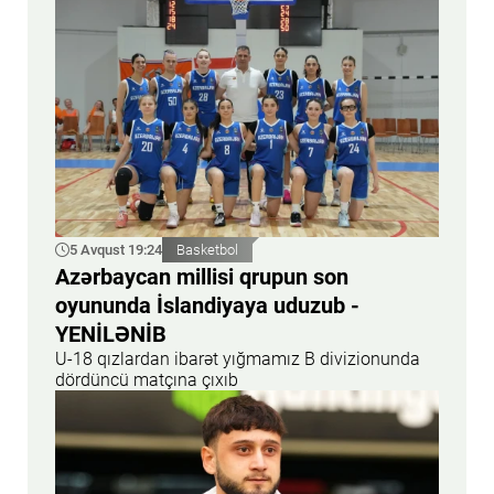
5 Avqust 19:24
Basketbol
Azərbaycan millisi qrupun son
oyununda İslandiyaya uduzub -
YENİLƏNİB
U-18 qızlardan ibarət yığmamız B divizionunda
dördüncü matçına çıxıb