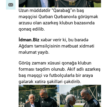
Uzun müddətdir “Qarabağ”ın baş
məşqçisi Qurban Qurbanovla görüşmək
arzusu olan azarkeş klubun bazasında
qonaq edilib.
İdman.Biz
xəbər verir ki, bu barədə
Ağdam təmsilçisinin mətbuat xidməti
məlumat yayıb.
Görüş zamanı xüsusi qonağa klubun
forması təqdim olunub. Akif adlı azarkeş
baş məşqçi və futbolçularla bir araya
gələrək xatirə şəkilləri çəkdirib.