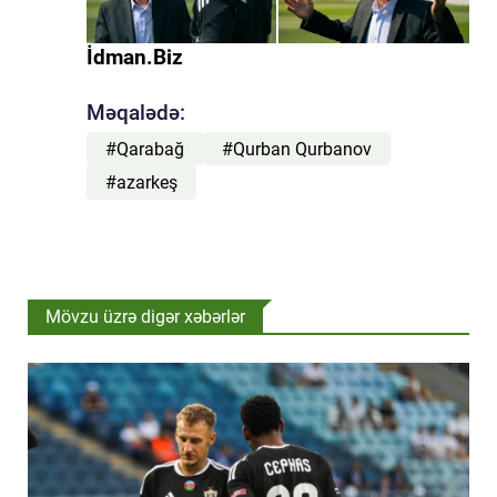
İdman.Biz
Məqalədə:
#Qarabağ
#Qurban Qurbanov
#azarkeş
Mövzu üzrə digər xəbərlər