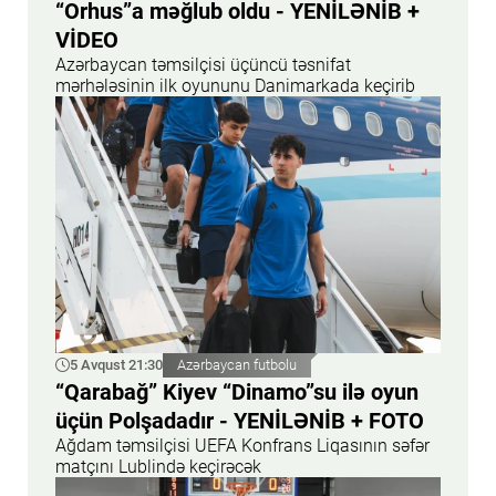
“Orhus”a məğlub oldu - YENİLƏNİB +
VİDEO
Azərbaycan təmsilçisi üçüncü təsnifat
mərhələsinin ilk oyununu Danimarkada keçirib
5 Avqust 21:30
Azərbaycan futbolu
“Qarabağ” Kiyev “Dinamo”su ilə oyun
üçün Polşadadır - YENİLƏNİB + FOTO
Ağdam təmsilçisi UEFA Konfrans Liqasının səfər
matçını Lublində keçirəcək