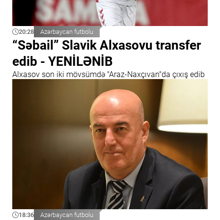
20:28
Azərbaycan futbolu
“Səbail” Slavik Alxasovu transfer
edib - YENİLƏNİB
Alxasov son iki mövsümdə "Araz-Naxçıvan"da çıxış edib
18:36
Azərbaycan futbolu