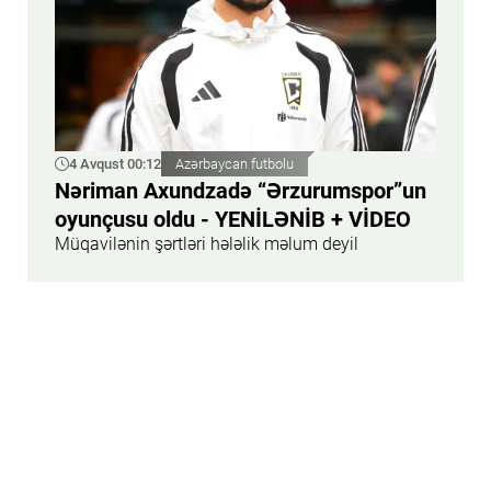
4 Avqust 00:12
Azərbaycan futbolu
Nəriman Axundzadə “Ərzurumspor”un
oyunçusu oldu - YENİLƏNİB + VİDEO
Müqavilənin şərtləri hələlik məlum deyil