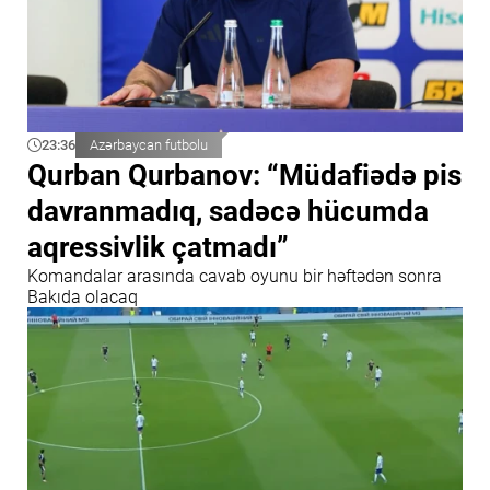
23:36
Azərbaycan futbolu
Qurban Qurbanov: “Müdafiədə pis
davranmadıq, sadəcə hücumda
aqressivlik çatmadı”
Komandalar arasında cavab oyunu bir həftədən sonra
Bakıda olacaq