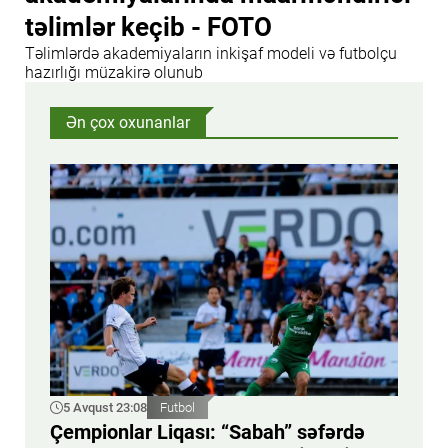
təlimlər keçib - FOTO
Təlimlərdə akademiyaların inkişaf modeli və futbolçu
hazırlığı müzakirə olunub
Ən çox oxunanlar
5 Avqust 23:08
Futbol
Çempionlar Liqası: “Sabah” səfərdə