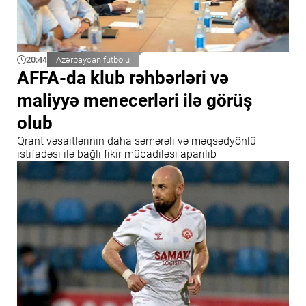
20:44
Azərbaycan futbolu
AFFA-da klub rəhbərləri və
maliyyə menecerləri ilə görüş
olub
Qrant vəsaitlərinin daha səmərəli və məqsədyönlü
istifadəsi ilə bağlı fikir mübadiləsi aparılıb