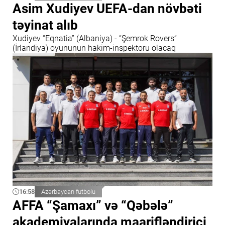
Asim Xudiyev UEFA-dan növbəti
təyinat alıb
Xudiyev “Eqnatia” (Albaniya) - “Şemrok Rovers”
(İrlandiya) oyununun hakim-inspektoru olacaq
16:58
Azərbaycan futbolu
AFFA “Şamaxı” və “Qəbələ”
akademiyalarında maarifləndirici