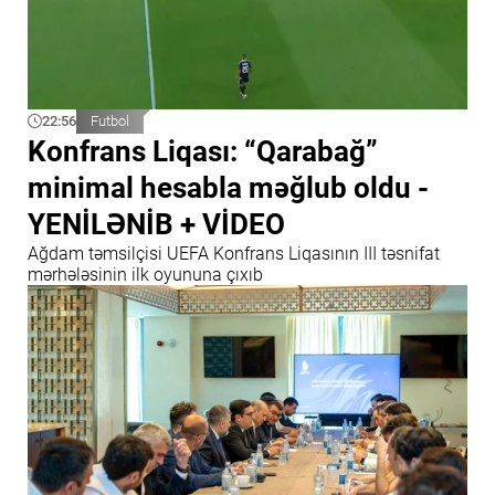
22:56
Futbol
Konfrans Liqası: “Qarabağ”
minimal hesabla məğlub oldu -
YENİLƏNİB + VİDEO
Ağdam təmsilçisi UEFA Konfrans Liqasının III təsnifat
mərhələsinin ilk oyununa çıxıb