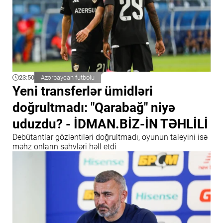
23:50
Azərbaycan futbolu
Yeni transferlər ümidləri
doğrultmadı: "Qarabağ" niyə
uduzdu? - İDMAN.BİZ-İN TƏHLİLİ
Debütantlar gözləntiləri doğrultmadı, oyunun taleyini isə
məhz onların səhvləri həll etdi