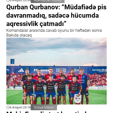
6 Avqust 23:36
Azərbaycan futbolu
Qurban Qurbanov: “Müdafiədə pis
davranmadıq, sadəcə hücumda
aqressivlik çatmadı”
Komandalar arasında cavab oyunu bir həftədən sonra
Bakıda olacaq
6 Avqust 23:18
Dünya futbolu