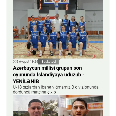
5 Avqust 19:24
Basketbol
Azərbaycan millisi qrupun son
oyununda İslandiyaya uduzub -
YENİLƏNİB
U-18 qızlardan ibarət yığmamız B divizionunda
dördüncü matçına çıxıb