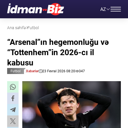
AZ
Ana səhifə
Futbol
“Arsenal”ın hegemonluğu və
“Tottenhem”in 2026-cı il
kabusu
Futbol
Xəbərlər
23 Fevral 2026 08:20
347