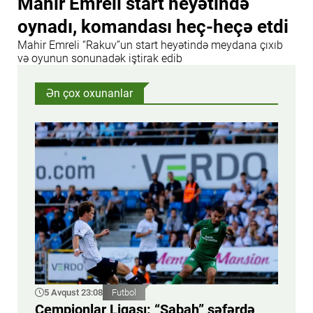
Mahir Emreli start heyətində
oynadı, komandası heç-heçə etdi
Mahir Emreli “Rakuv”un start heyətində meydana çıxıb
və oyunun sonunadək iştirak edib
Ən çox oxunanlar
5 Avqust 23:08
Futbol
Çempionlar Liqası: “Sabah” səfərdə