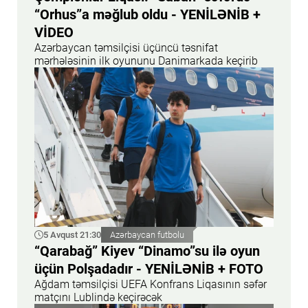
“Orhus”a məğlub oldu - YENİLƏNİB +
VİDEO
Azərbaycan təmsilçisi üçüncü təsnifat
mərhələsinin ilk oyununu Danimarkada keçirib
5 Avqust 21:30
Azərbaycan futbolu
“Qarabağ” Kiyev “Dinamo”su ilə oyun
üçün Polşadadır - YENİLƏNİB + FOTO
Ağdam təmsilçisi UEFA Konfrans Liqasının səfər
matçını Lublində keçirəcək