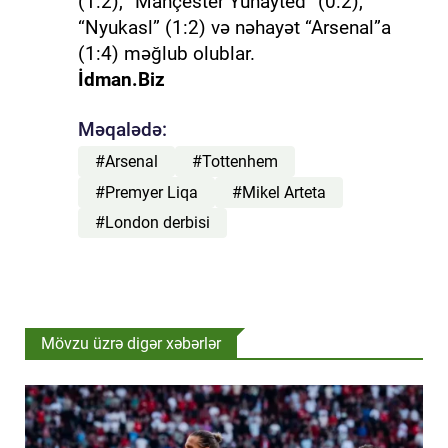
(1:2), “Mançester Yunayted” (0:2),
“Nyukasl” (1:2) və nəhayət “Arsenal”a
(1:4) məğlub olublar.
İdman.Biz
Məqalədə:
#Arsenal
#Tottenhem
#Premyer Liqa
#Mikel Arteta
#London derbisi
Mövzu üzrə digər xəbərlər