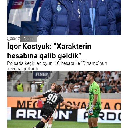
00:17
Futbol
İqor Kostyuk: “Xarakterin
hesabına qalib gəldik”
Polşada keçirilən oyun 1:0 hesabı ilə “Dinamo”nun
xeyrinə qurtarıb