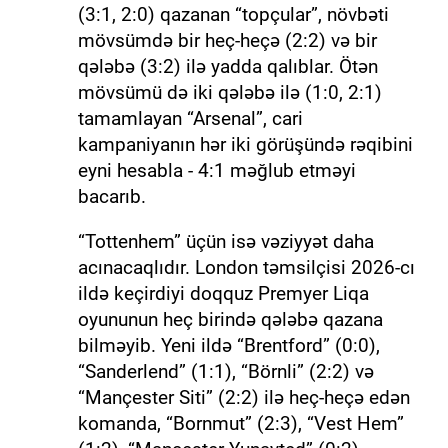
(3:1, 2:0) qazanan “topçular”, növbəti
mövsümdə bir heç-heçə (2:2) və bir
qələbə (3:2) ilə yadda qalıblar. Ötən
mövsümü də iki qələbə ilə (1:0, 2:1)
tamamlayan “Arsenal”, cari
kampaniyanın hər iki görüşündə rəqibini
eyni hesabla - 4:1 məğlub etməyi
bacarıb.
“Tottenhem” üçün isə vəziyyət daha
acınacaqlıdır. London təmsilçisi 2026-cı
ildə keçirdiyi doqquz Premyer Liqa
oyununun heç birində qələbə qazana
bilməyib. Yeni ildə “Brentford” (0:0),
“Sanderlend” (1:1), “Börnli” (2:2) və
“Mançester Siti” (2:2) ilə heç-heçə edən
komanda, “Bornmut” (2:3), “Vest Hem”