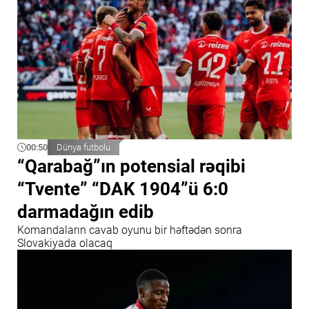
00:50
Dünya futbolu
“Qarabağ”ın potensial rəqibi
“Tvente” “DAK 1904”ü 6:0
darmadağın edib
Komandaların cavab oyunu bir həftədən sonra
Slovakiyada olacaq