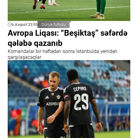
6 Avqust 23:55
Dünya futbolu
Avropa Liqası: “Beşiktaş” səfərdə
qələbə qazanıb
Komandalar bir həftədən sonra İstanbulda yenidən
qarşılaşacaqlar