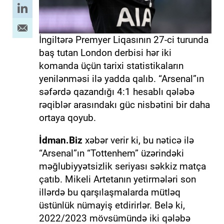
İngiltərə Premyer Liqasının 27-ci turunda
baş tutan London derbisi hər iki
komanda üçün tarixi statistikaların
yenilənməsi ilə yadda qalıb. “Arsenal”ın
səfərdə qazandığı 4:1 hesablı qələbə
rəqiblər arasındakı güc nisbətini bir daha
ortaya qoyub.
İdman.Biz
xəbər verir ki, bu nəticə ilə
“Arsenal”ın “Tottenhem” üzərindəki
məğlubiyyətsizlik seriyası səkkiz matça
çatıb. Mikeli Artetanın yetirmələri son
illərdə bu qarşılaşmalarda mütləq
üstünlük nümayiş etdirirlər. Belə ki,
2022/2023 mövsümündə iki qələbə