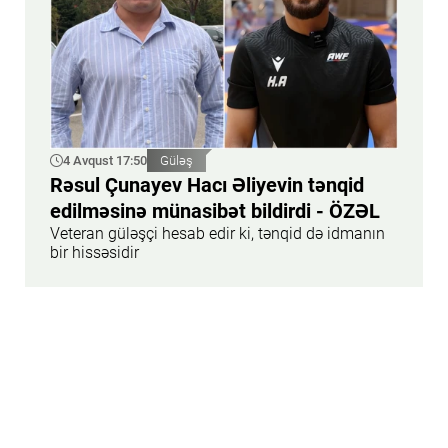
4 Avqust 17:50
Güləş
Rəsul Çunayev Hacı Əliyevin tənqid
edilməsinə münasibət bildirdi - ÖZƏL
Veteran güləşçi hesab edir ki, tənqid də idmanın
bir hissəsidir