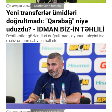
6 Avqust 23:50
Azərbaycan futbolu
Yeni transferlər ümidləri
doğrultmadı: "Qarabağ" niyə
uduzdu? - İDMAN.BİZ-İN TƏHLİLİ
Debütantlar gözləntiləri doğrultmadı, oyunun taleyini isə
məhz onların səhvləri həll etdi