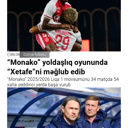
00:34
Dünya futbolu
“Monako” yoldaşlıq oyununda
“Xetafe”ni məğlub edib
“Monako” 2025/2026 Liqa 1 mövsümünü 34 matçda 54
xalla yeddinci yerdə başa vurub