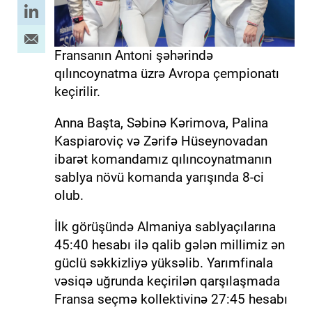
Fransanın Antoni şəhərində
qılıncoynatma üzrə Avropa çempionatı
keçirilir.
Anna Başta, Səbinə Kərimova, Palina
Kaspiaroviç və Zərifə Hüseynovadan
ibarət komandamız qılıncoynatmanın
sablya növü komanda yarışında 8-ci
olub.
İlk görüşündə Almaniya sablyaçılarına
45:40 hesabı ilə qalib gələn millimiz ən
güclü səkkizliyə yüksəlib. Yarımfinala
vəsiqə uğrunda keçirilən qarşılaşmada
Fransa seçmə kollektivinə 27:45 hesabı