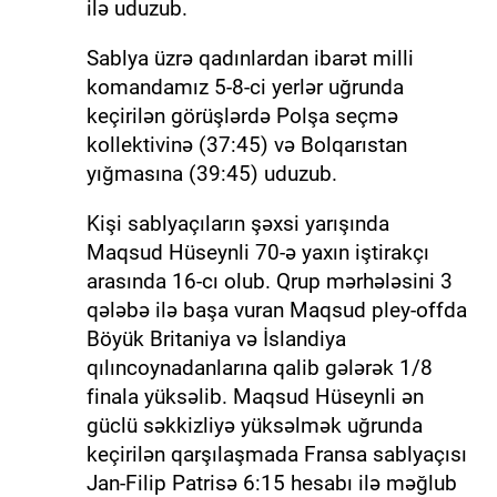
ilə uduzub.
Sablya üzrə qadınlardan ibarət milli
komandamız 5-8-ci yerlər uğrunda
keçirilən görüşlərdə Polşa seçmə
kollektivinə (37:45) və Bolqarıstan
yığmasına (39:45) uduzub.
Kişi sablyaçıların şəxsi yarışında
Maqsud Hüseynli 70-ə yaxın iştirakçı
arasında 16-cı olub. Qrup mərhələsini 3
qələbə ilə başa vuran Maqsud pley-offda
Böyük Britaniya və İslandiya
qılıncoynadanlarına qalib gələrək 1/8
finala yüksəlib. Maqsud Hüseynli ən
güclü səkkizliyə yüksəlmək uğrunda
keçirilən qarşılaşmada Fransa sablyaçısı
Jan-Filip Patrisə 6:15 hesabı ilə məğlub