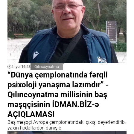
4 İyul 16:43
Qılıncoynatma
“Dünya çempionatında fərqli
psixoloji yanaşma lazımdır” -
Qılıncoynatma millisinin baş
məşqçisinin İDMAN.BİZ-ə
AÇIQLAMASI
Baş məşqçi Avropa çempionatındakı çıxışı dəyərləndirib,
yaxın hədəflərdən danışıb