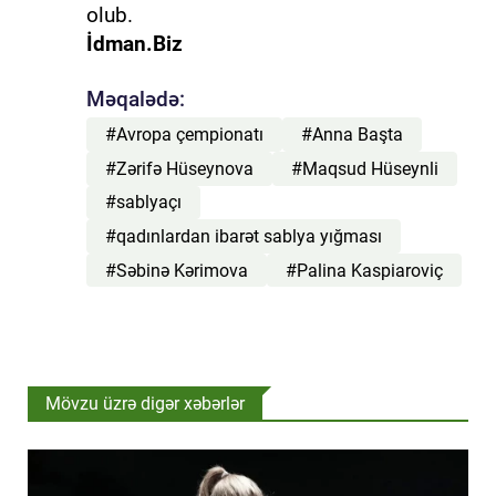
olub.
İdman.Biz
Məqalədə:
#Avropa çempionatı
#Anna Başta
#Zərifə Hüseynova
#Maqsud Hüseynli
#sablyaçı
#qadınlardan ibarət sablya yığması
#Səbinə Kərimova
#Palina Kaspiaroviç
Mövzu üzrə digər xəbərlər