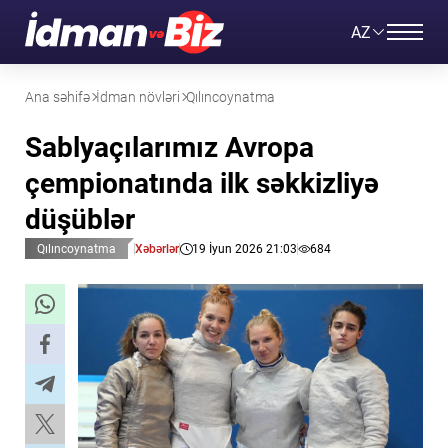
AZ
Ana səhifə
İdman növləri
Qılıncoynatma
Sablyaçılarımız Avropa
çempionatında ilk səkkizliyə
düşüblər
Qılıncoynatma
Xəbərlər
19 İyun 2026 21:03
684