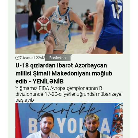
7 Avqust 22:43
Basketbol
U-18 qızlardan ibarət Azərbaycan
millisi Şimali Makedoniyanı məğlub
edib - YENİLƏNİB
Yığmamız FIBA Avropa çempionatının B
divizionunda 17-20-ci yerlər uğrunda mübarizəyə
başlayıb