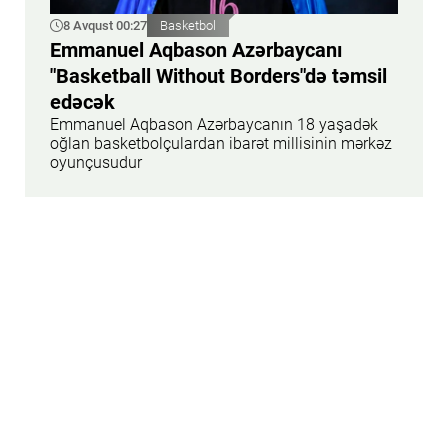
8 Avqust 00:27
Basketbol
Emmanuel Aqbason Azərbaycanı
"Basketball Without Borders"də təmsil
edəcək
Emmanuel Aqbason Azərbaycanın 18 yaşadək
oğlan basketbolçulardan ibarət millisinin mərkəz
oyunçusudur