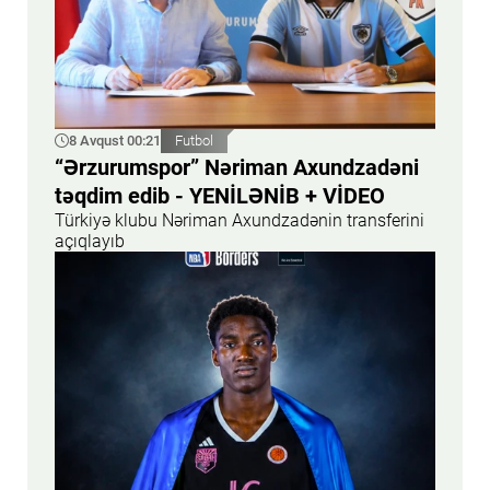
8 Avqust 00:21
Futbol
“Ərzurumspor” Nəriman Axundzadəni
təqdim edib - YENİLƏNİB + VİDEO
Türkiyə klubu Nəriman Axundzadənin transferini
açıqlayıb