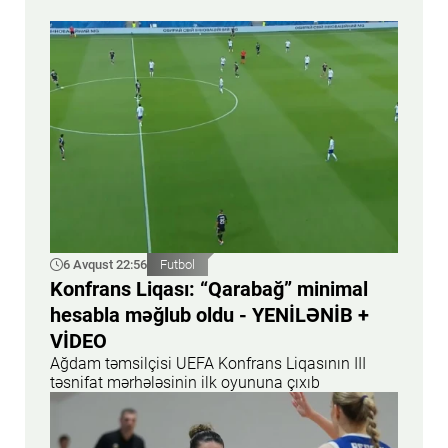
6 Avqust 22:56
Futbol
Konfrans Liqası: “Qarabağ” minimal
hesabla məğlub oldu - YENİLƏNİB +
VİDEO
Ağdam təmsilçisi UEFA Konfrans Liqasının III
təsnifat mərhələsinin ilk oyununa çıxıb