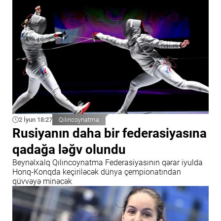
2 İyun 18:27
Qılıncoynatma
Rusiyanın daha bir federasiyasına
qadağa ləğv olundu
Beynəlxalq Qılıncoynatma Federasiyasının qərar iyulda
Honq-Konqda keçiriləcək dünya çempionatından
qüvvəyə minəcək