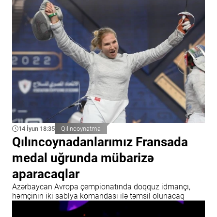
14 İyun 18:35
Qılıncoynatma
Qılıncoynadanlarımız Fransada
medal uğrunda mübarizə
aparacaqlar
Azərbaycan Avropa çempionatında doqquz idmançı,
həmçinin iki sablya komandası ilə təmsil olunacaq