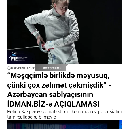
6 Avqust 15:28
Qılıncoynatma
“Məşqçimlə birlikdə məyusuq,
çünki çox zəhmət çəkmişdik” -
Azərbaycan sablyaçısının
İDMAN.BİZ-ə AÇIQLAMASI
Polina Kasperoviç etiraf edib ki, komanda öz potensialını
tam reallaşdıra bilməyib