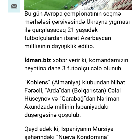
Bu gün Avropa çempionatının seçmə
mərhələsi çərşivəsində Ukrayna yığması
ilə qarşılaşacaq 21 yaşadək
futbolçulardan ibarət Azərbaycan
milllisinin dəyişiklik edilib.
İdman.biz
xəbər verir ki, komandamızın
heyətinə daha 3 futbolçu cəlb olunub.
“Koblens” (Almaniya) klubundan Nihat
Fərəcli, “Arda”dan (Bolqarıstan) Cəlal
Hüseynov və “Qarabağ”dan Nəriman
Axundzadə millinin İspaniyadakı
düşərgəsinə qoşulub.
Qeyd edək ki, İspaniyanın Mursiya
şəhərindəki “Nueva Kondomina”