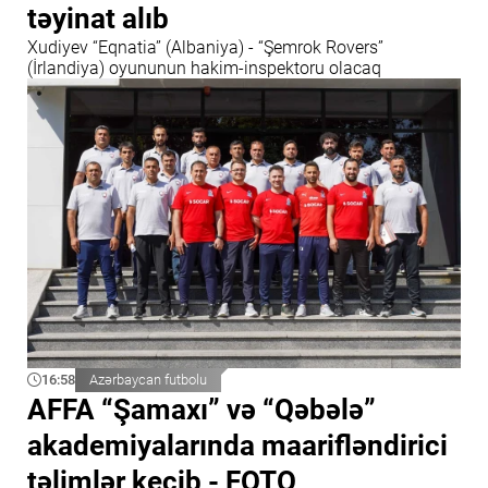
təyinat alıb
Xudiyev “Eqnatia” (Albaniya) - “Şemrok Rovers”
(İrlandiya) oyununun hakim-inspektoru olacaq
16:58
Azərbaycan futbolu
AFFA “Şamaxı” və “Qəbələ”
akademiyalarında maarifləndirici
təlimlər keçib - FOTO