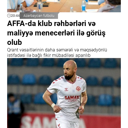
20:44
Azərbaycan futbolu
AFFA-da klub rəhbərləri və
maliyyə menecerləri ilə görüş
olub
Qrant vəsaitlərinin daha səmərəli və məqsədyönlü
istifadəsi ilə bağlı fikir mübadiləsi aparılıb