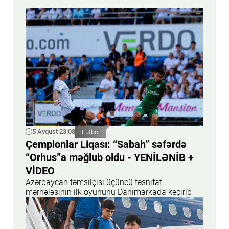
5 Avqust 23:08
Futbol
Çempionlar Liqası: “Sabah” səfərdə
“Orhus”a məğlub oldu - YENİLƏNİB +
VİDEO
Azərbaycan təmsilçisi üçüncü təsnifat
mərhələsinin ilk oyununu Danimarkada keçirib