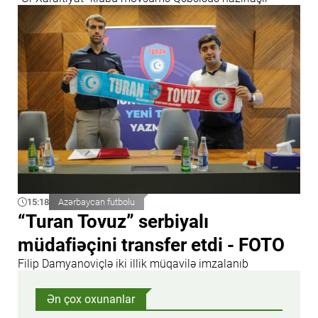
15:18
Azərbaycan futbolu
“Turan Tovuz” serbiyalı
müdafiəçini transfer etdi - FOTO
Filip Damyanoviçlə iki illik müqavilə imzalanıb
Ən çox oxunanlar