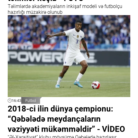
Təlimlərdə akademiyaların inkişaf modeli və futbolçu
hazırlığı müzakirə olunub
16:43
Futbol
2018-ci ilin dünya çempionu:
“Qəbələdə meydançaların
vəziyyəti mükəmməldir” - VİDEO
“Əl-Xaraitiyat” klubu mövsümə Qəbələdə hazırlaşır