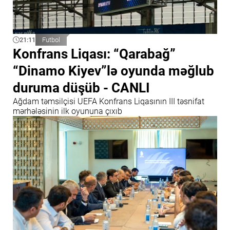
21:11
Futbol
Konfrans Liqası: “Qarabağ”
“Dinamo Kiyev”lə oyunda məğlub
duruma düşüb - CANLI
Ağdam təmsilçisi UEFA Konfrans Liqasının III təsnifat
mərhələsinin ilk oyununa çıxıb