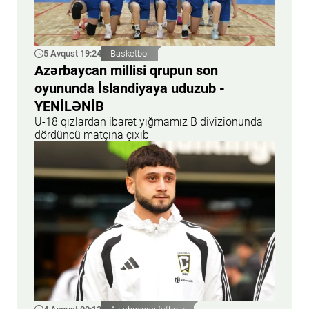
5 Avqust 19:24
Basketbol
Azərbaycan millisi qrupun son
oyununda İslandiyaya uduzub -
YENİLƏNİB
U-18 qızlardan ibarət yığmamız B divizionunda
dördüncü matçına çıxıb