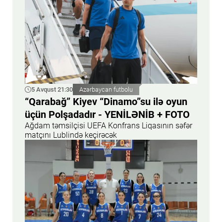
5 Avqust 21:30
Azərbaycan futbolu
“Qarabağ” Kiyev “Dinamo”su ilə oyun
üçün Polşadadır - YENİLƏNİB + FOTO
Ağdam təmsilçisi UEFA Konfrans Liqasının səfər
matçını Lublində keçirəcək