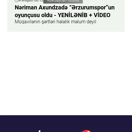
4 Avqust 00:12
Azərbaycan futbolu
Nəriman Axundzadə “Ərzurumspor”un
oyunçusu oldu - YENİLƏNİB + VİDEO
Müqavilənin şərtləri hələlik məlum deyil