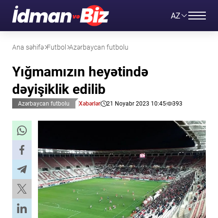
AZ
Ana səhifə
Futbol
Azərbaycan futbolu
Yığmamızın heyətində
dəyişiklik edilib
Azərbaycan futbolu
Xəbərlər
21 Noyabr 2023 10:45
393