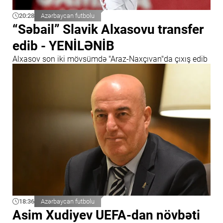
20:28
Azərbaycan futbolu
“Səbail” Slavik Alxasovu transfer
edib - YENİLƏNİB
Alxasov son iki mövsümdə "Araz-Naxçıvan"da çıxış edib
18:36
Azərbaycan futbolu
Asim Xudiyev UEFA-dan növbəti