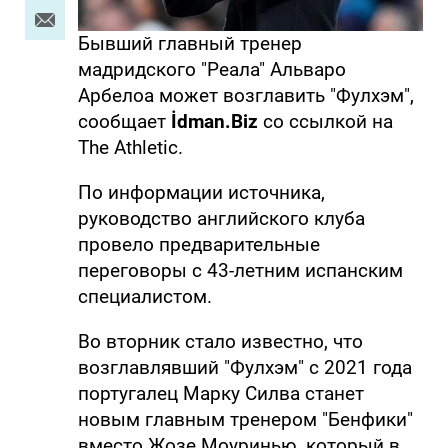
Бывший главный тренер
мадридского "Реала" Альваро
Арбелоа может возглавить "Фулхэм",
сообщает
İdman.Biz
со ссылкой на
The Athletic.
По информации источника,
руководство английского клуба
провело предварительные
переговоры с 43‑летним испанским
специалистом.
Во вторник стало известно, что
возглавлявший "Фулхэм" с 2021 года
португалец Марку Силва станет
новым главным тренером "Бенфики"
вместо Жозе Моуринью, который в