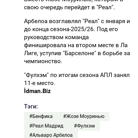
свою очередь перейдет в "Реал".
Арбелоа возглавлял "Реал" с января и
до конца сезона‑2025/26. Под его
руководством команда
финишировала на втором месте в Ла
Лиге, уступив "Барселоне" в борьбе за
чемпионство.
"Фулхэм" по итогам сезона АПЛ занял
11‑е место.
İdman.Biz
Тэги:
#Бенфика
#Жозе Моуринью
#Реал Мадрид
#Фулхэм
#Альваро Арбелоа