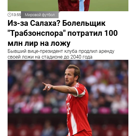
13:55
Мировой футбол
Из-за Салаха? Болельщик
"Трабзонспора" потратил 100
млн лир на ложу
Бывший вице-президент клуба продлил аренду
своей ложи на стадионе до 2040 года