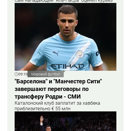
Сам нападающий "Аль-Насра" оценил курьез
09:10
Мировой футбол
"Барселона" и "Манчестер Сити"
завершают переговоры по
трансферу Родри - СМИ
Каталонский клуб заплатит за хавбека
приблизительно € 55 млн