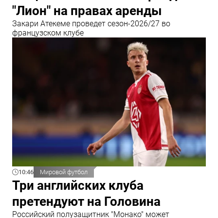
"Лион" на правах аренды
Закари Атекеме проведет сезон-2026/27 во
французском клубе
10:46
Мировой футбол
Три английских клуба
претендуют на Головина
Российский полузащитник "Монако" может