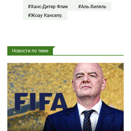
#Ханс-Дитер Флик
#Аль-Хиляль
#Жоау Канселу.
Новости по теме