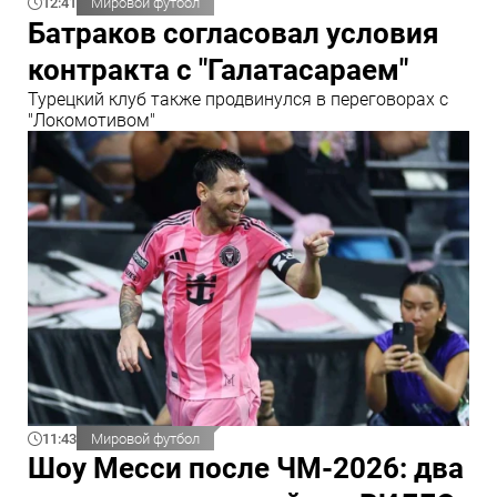
12:41
Мировой футбол
Батраков согласовал условия
контракта с "Галатасараем"
Турецкий клуб также продвинулся в переговорах с
"Локомотивом"
11:43
Мировой футбол
Шоу Месси после ЧМ-2026: два