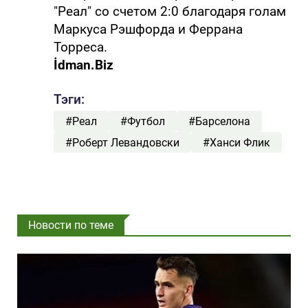
"Реал" со счетом 2:0 благодаря голам
Маркуса Рэшфорда и Феррана
Торреса.
İdman.Biz
Тэги:
#Реал
#Футбол
#Барселона
#Роберт Левандовски
#Ханси Флик
Новости по теме