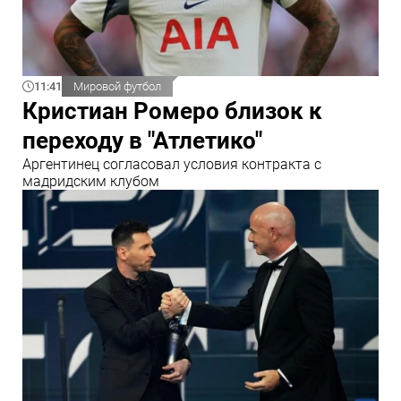
11:41
Мировой футбол
Кристиан Ромеро близок к
переходу в "Атлетико"
Аргентинец согласовал условия контракта с
мадридским клубом