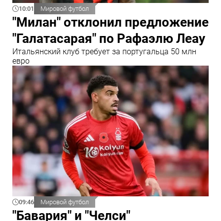
10:01
Мировой футбол
"Милан" отклонил предложение
"Галатасарая" по Рафаэлю Леау
Итальянский клуб требует за португальца 50 млн
евро
09:46
Мировой футбол
"Бавария" и "Челси"