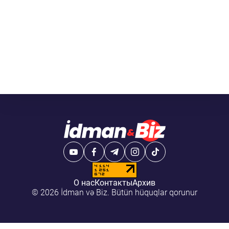
О нас
Контакты
Архив
© 2026 İdman və Biz. Bütün hüquqlar qorunur