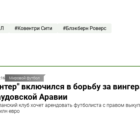
ПЛ
#Ковентри Сити
#Блэкберн Роверс
:16
Мировой футбол
нтер" включился в борьбу за вингер
аудовской Аравии
анский клуб хочет арендовать футболиста с правом выкуп
млн евро