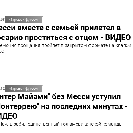
:58
Мировой футбол
сси вместе с семьей прилетел в
сарио проститься с отцом - ВИДЕО
емония прощания пройдет в закрытом формате на кладбищ
do
:12
Мировой футбол
нтер Майами" без Месси уступил
онтеррею" на последних минутах -
ИДЕО
Пауль забил единственный гол американской команды