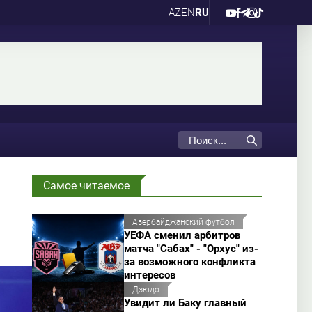
AZ
EN
RU
Самое читаемое
Азербайджанский футбол
УЕФА сменил арбитров
матча "Сабах" - "Орхус" из-
за возможного конфликта
интересов
Дзюдо
Увидит ли Баку главный