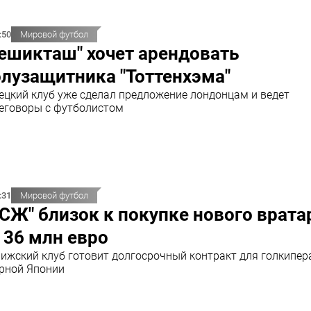
:50
Мировой футбол
ешикташ" хочет арендовать
лузащитника "Тоттенхэма"
ецкий клуб уже сделал предложение лондонцам и ведет
еговоры с футболистом
:31
Мировой футбол
СЖ" близок к покупке нового врата
 36 млн евро
ижский клуб готовит долгосрочный контракт для голкипер
рной Японии