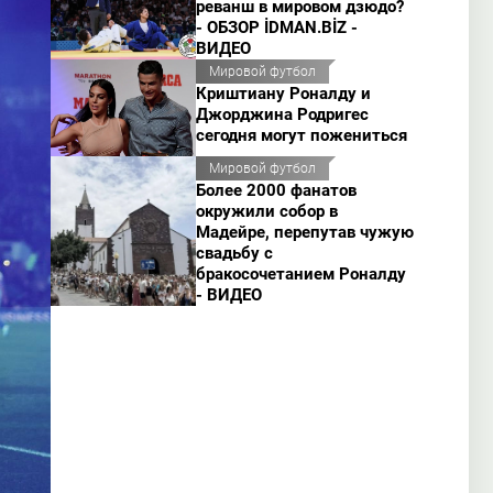
реванш в мировом дзюдо?
- ОБЗОР İDMAN.BİZ -
ВИДЕО
Мировой футбол
Криштиану Роналду и
Джорджина Родригес
сегодня могут пожениться
Мировой футбол
Более 2000 фанатов
окружили собор в
Мадейре, перепутав чужую
свадьбу с
бракосочетанием Роналду
- ВИДЕО