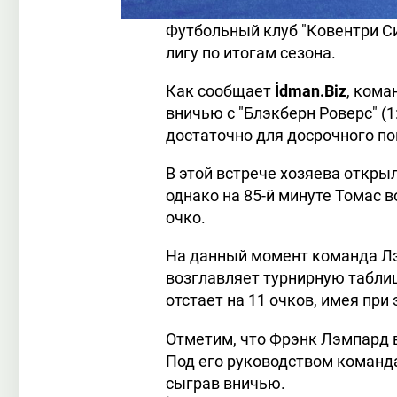
Футбольный клуб "Ковентри Си
лигу по итогам сезона.
Как сообщает
İdman.Biz
, кома
вничью с "Блэкберн Роверс" (1
достаточно для досрочного по
В этой встрече хозяева открыл
однако на 85-й минуте Томас 
очко.
На данный момент команда Лэ
возглавляет турнирную таблиц
отстает на 11 очков, имея при 
Отметим, что Фрэнк Лэмпард в
Под его руководством команда
сыграв вничью.