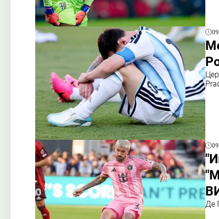
09
Ме
Ро
Цер
Pra
09
"И
"М
В
Де 