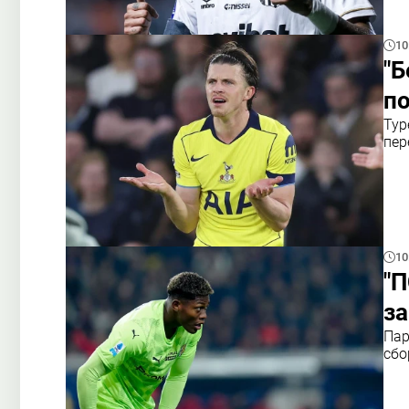
10
"Б
по
Тур
пер
10
"П
за
Пар
сбо