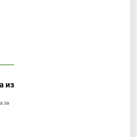
а из
а за