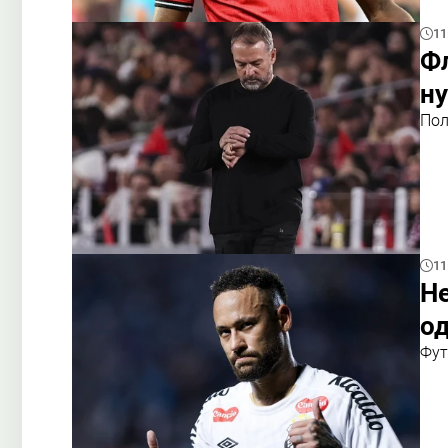
11
Ф
н
Пол
11
Не
о
Фут