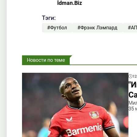
İdman.Biz
Тэги:
#Футбол
#Фрэнк Лэмпард
#А
Новости по теме
12
"И
С
Мил
35 