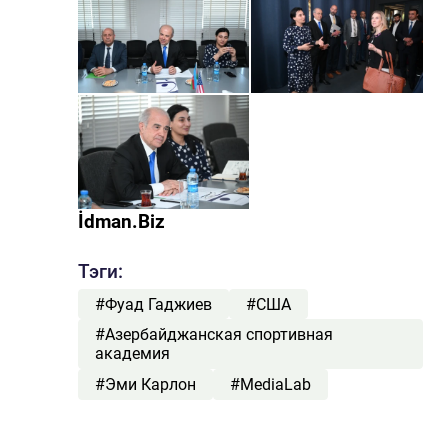
İdman.Biz
Тэги:
#Фуад Гаджиев
#США
#Азербайджанская спортивная
академия
#Эми Карлон
#MediaLab