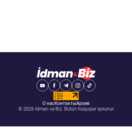
О нас
Контакты
Архив
© 2026 İdman və Biz. Bütün hüquqlar qorunur