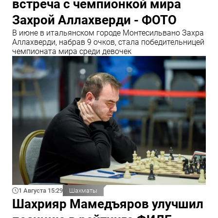
встреча с чемпионкой мира
Захрой Аллахверди - ФОТО
В июне в итальянском городе Монтесильвано Захра
Аллахверди, набрав 9 очков, стала победительницей
чемпионата мира среди девочек
1 Августа 15:29
Шахматы
Шахрияр Мамедъяров улучшил