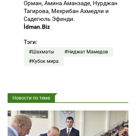
Орман, Амина Аманзаде, Нурджан
Тагирова, Мехрибан Ахмедли и
Садегюль Эфенди.
İdman.Biz
Тэги:
#Шахматы
#Ниджат Мамедов
#Кубок мира
Новости по теме