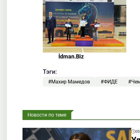
İdman.Biz
Тэги:
#Махир Мамедов
#ФИДЕ
#Чем
Новости по теме
05
Ул