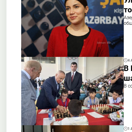
то
Азе
общ
4 
В 
ш
В с
1 