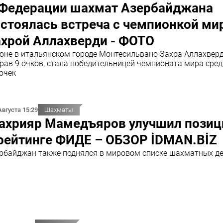
 Федерации шахмат Азербайджана
стоялась встреча с чемпионкой ми
ахрой Аллахверди - ФОТО
юне в итальянском городе Монтесильвано Захра Аллахверд
рав 9 очков, стала победительницей чемпионата мира сред
очек
Августа 15:29
Шахматы
ахрияр Мамедъяров улучшил пози
 рейтинге ФИДЕ – ОБЗОР İDMAN.BİZ
рбайджан также поднялся в мировом списке шахматных д