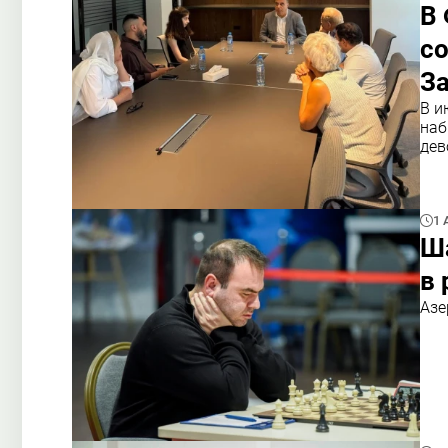
В
со
З
В и
наб
дев
1 
Ш
в
Азе