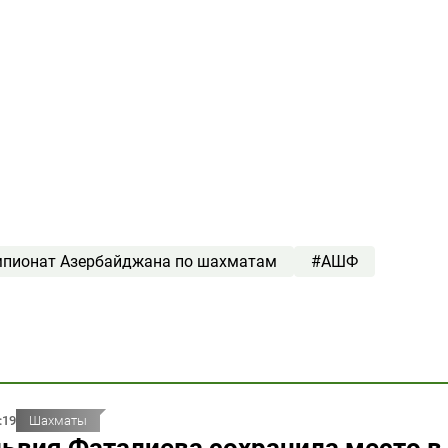
пионат Азербайджана по шахматам
#АШФ
:19
Шахматы
ьвия Фаталиева сохранила место в