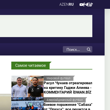
AZ
EN
RU
Самое читаемое
Мировой футбол
Расул Чунаев отреагировал
на критику Гаджи Алиева -
КОММЕНТАРИЙ İDMAN.BİZ
Азербайджанский футбол
Боевое поражение "Сабаха"
от "Орхуса": все решится в