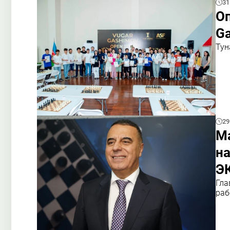
31
О
Ga
Тун
29
М
на
Э
Гла
раб