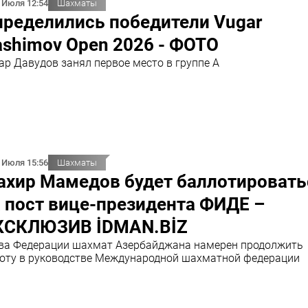
 Июля 12:54
Шахматы
пределились победители Vugar
shimov Open 2026 - ФОТО
ар Давудов занял первое место в группе А
 Июля 15:56
Шахматы
ахир Мамедов будет баллотировать
 пост вице-президента ФИДЕ –
КСКЛЮЗИВ İDMAN.BİZ
ва Федерации шахмат Азербайджана намерен продолжить
оту в руководстве Международной шахматной федерации