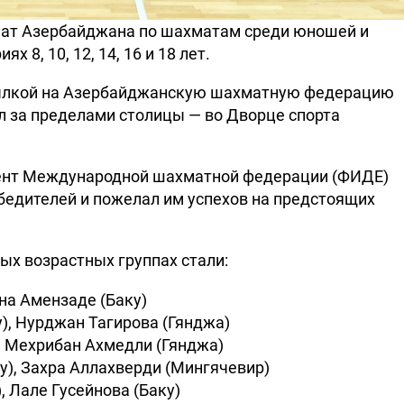
нат Азербайджана по шахматам среди юношей и
 8, 10, 12, 14, 16 и 18 лет.
ылкой на Азербайджанскую шахматную федерацию
л за пределами столицы — во Дворце спорта
ент Международной шахматной федерации (ФИДЕ)
едителей и пожелал им успехов на предстоящих
ых возрастных группах стали:
мина Амензаде (Баку)
ку), Нурджан Тагирова (Гянджа)
), Мехрибан Ахмедли (Гянджа)
ку), Захра Аллахверди (Мингячевир)
, Лале Гусейнова (Баку)