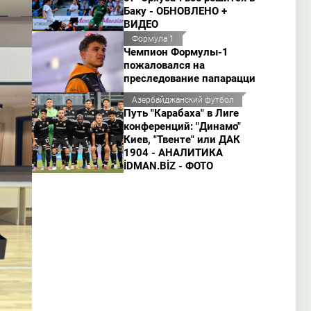
Баку - ОБНОВЛЕНО +
ВИДЕО
Формула 1
Чемпион Формулы-1
пожаловался на
преследование папарацци
Азербайджанский футбол
Путь "Карабаха" в Лиге
конференций: "Динамо"
Киев, "Твенте" или ДАК
1904 - АНАЛИТИКА
İDMAN.BİZ - ФОТО