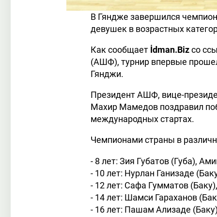
В Гяндже завершился чемпио
девушек в возрастных категориях
Как сообщает
İdman.Biz
со сс
(АШФ), турнир впервые проше
Гянджи.
Президент АШФ, вице-презид
Махир Мамедов поздравил поб
международных стартах.
Чемпионами страны в различн
- 8 лет: Зия Губатов (Губа), А
- 10 лет: Нурлан Ганизаде (Ба
- 12 лет: Сафа Гумматов (Баку
- 14 лет: Шамси Гараханов (Ба
- 16 лет: Пашам Ализаде (Баку)