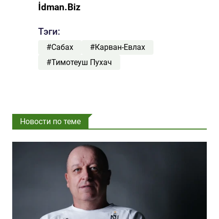
İdman.Biz
Тэги:
#Сабах
#Карван-Евлах
#Тимотеуш Пухач
Новости по теме