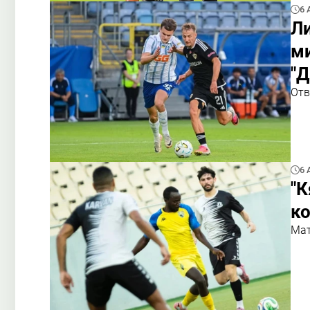
6 
Ли
м
"
Отв
6 
"К
к
Мат