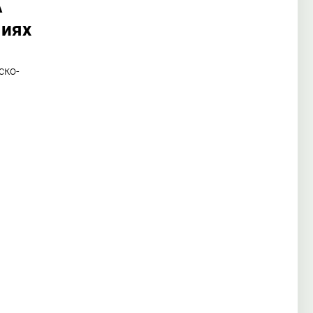
А
миях
ско-