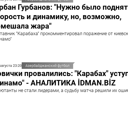
рбан Гурбанов: "Нужно было подня
орость и динамику, но, возможно,
омешала жара"
тавник "Карабаха" прокомментировал поражение от киевс
намо"
Августа 23:20
Азербайджанский футбол
вички провалились: "Карабах" усту
Динамо" - АНАЛИТИКА İDMAN.BİZ
ютанты не стали лидерами, а судьбу матча решили их оши