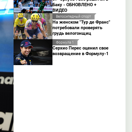
Баку - ОБНОВЛЕНО +
ВИДЕО
Велосипедный спорт
На женском "Тур де Франс"
потребовали проверять
грудь велогонщиц
Формула 1
Серхио Перес оценил свое
возвращение в Формулу-1