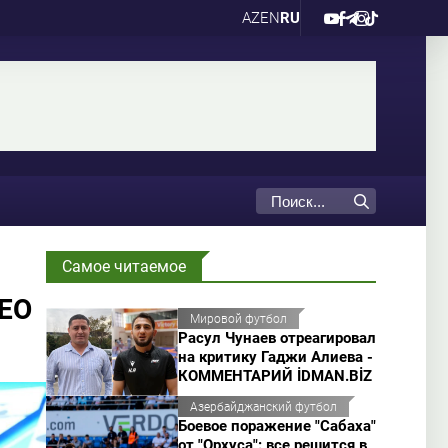
AZ
EN
RU
Самое читаемое
ДЕО
Мировой футбол
Расул Чунаев отреагировал
на критику Гаджи Алиева -
КОММЕНТАРИЙ İDMAN.BİZ
Азербайджанский футбол
Боевое поражение "Сабаха"
от "Орхуса": все решится в