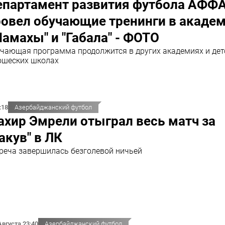
епартамент развития футбола АФФ
ровел обучающие тренинги в акаде
амахы" и "Габала" - ФОТО
чающая программа продолжится в других академиях и дет
шеских школах
:18
Азербайджанский футбол
хир Эмрели отыграл весь матч за
акув" в ЛК
реча завершилась безголевой ничьей
Августа 23:40
Азербайджанский футбол