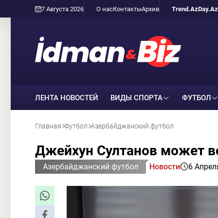
7 Августа 2026
О нас
Контакты
Архив
Trend.Az
Day.Az
ЛЕНТА НОВОСТЕЙ
ВИДЫ СПОРТА
ФУТБОЛ
Главная
Футбол
Азербайджанский футбол
Джейхун Султанов может во
Азербайджанский футбол
Новости
6 Апрел