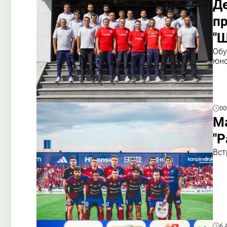
Д
п
"Ш
Обу
юно
00
Ма
"Р
Вст
6 