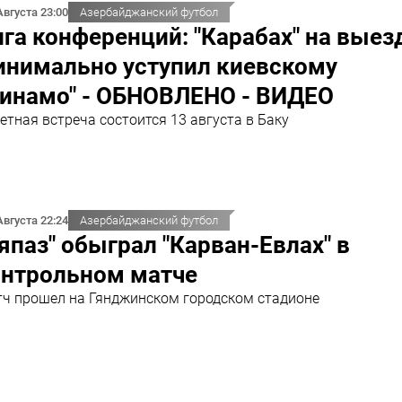
Августа 23:00
Азербайджанский футбол
га конференций: "Карабах" на выез
инимально уступил киевскому
Динамо" - ОБНОВЛЕНО - ВИДЕО
етная встреча состоится 13 августа в Баку
Августа 22:24
Азербайджанский футбол
япаз" обыграл "Карван-Евлах" в
онтрольном матче
ч прошел на Гянджинском городском стадионе