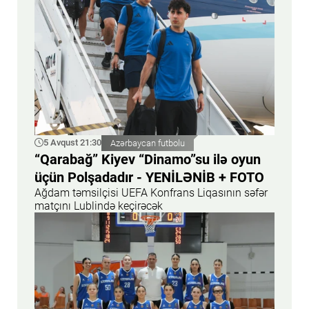
5 Avqust 21:30
Azərbaycan futbolu
“Qarabağ” Kiyev “Dinamo”su ilə oyun
üçün Polşadadır - YENİLƏNİB + FOTO
Ağdam təmsilçisi UEFA Konfrans Liqasının səfər
matçını Lublində keçirəcək