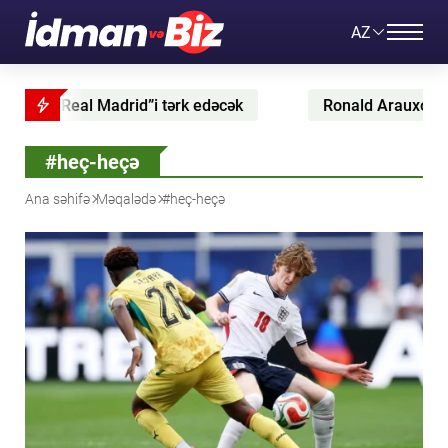
AZ
Madrid”i tərk edəcək
Ronald Arauxo “Liverpul”a keçi
#heç-heçə
Ana səhifə
Məqalədə
#heç-heçə