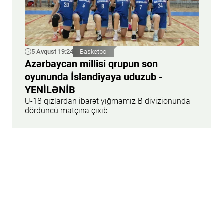
5 Avqust 19:24
Basketbol
Azərbaycan millisi qrupun son
oyununda İslandiyaya uduzub -
YENİLƏNİB
U-18 qızlardan ibarət yığmamız B divizionunda
dördüncü matçına çıxıb