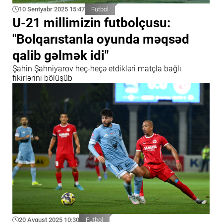
10 Sentyabr 2025 15:47
Futbol
U-21 millimizin futbolçusu:
"Bolqarıstanla oyunda məqsəd
qalib gəlmək idi"
Şahin Şahniyarov heç-heçə etdikləri matçla bağlı
fikirlərini bölüşüb
20 Avqust 2025 10:30
Futbol