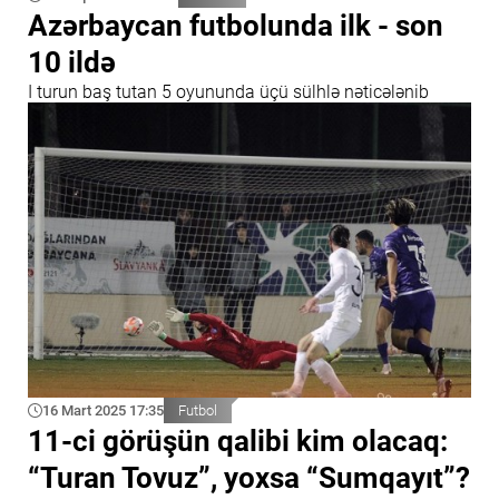
Azərbaycan futbolunda ilk - son
10 ildə
I turun baş tutan 5 oyununda üçü sülhlə nəticələnib
16 Mart 2025 17:35
Futbol
11-ci görüşün qalibi kim olacaq:
“Turan Tovuz”, yoxsa “Sumqayıt”?