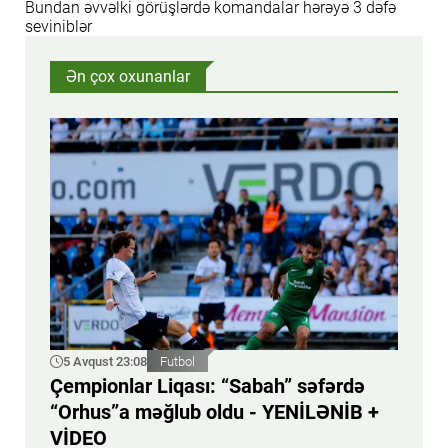
Bundan əvvəlki görüşlərdə komandalar hərəyə 3 dəfə
seviniblər
Ən çox oxunanlar
5 Avqust 23:08
Futbol
Çempionlar Liqası: “Sabah” səfərdə
“Orhus”a məğlub oldu - YENİLƏNİB +
VİDEO