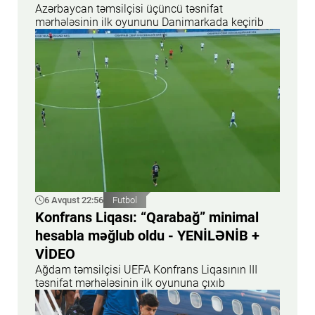
Azərbaycan təmsilçisi üçüncü təsnifat
mərhələsinin ilk oyununu Danimarkada keçirib
6 Avqust 22:56
Futbol
Konfrans Liqası: “Qarabağ” minimal
hesabla məğlub oldu - YENİLƏNİB +
VİDEO
Ağdam təmsilçisi UEFA Konfrans Liqasının III
təsnifat mərhələsinin ilk oyununa çıxıb