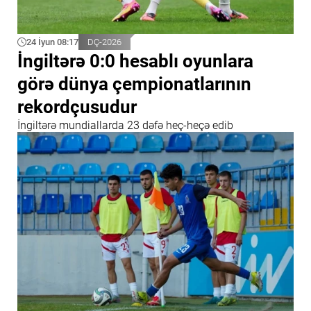
24 İyun 08:17
DÇ-2026
İngiltərə 0:0 hesablı oyunlara
görə dünya çempionatlarının
rekordçusudur
İngiltərə mundiallarda 23 dəfə heç-heçə edib