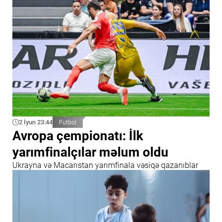
2 İyun 23:44
Futbol
Avropa çempionatı: İlk
yarımfinalçılar məlum oldu
Ukrayna və Macarıstan yarımfinala vəsiqə qazanıblar