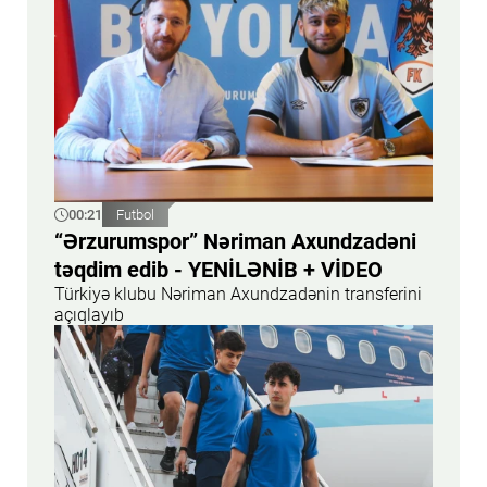
00:21
Futbol
“Ərzurumspor” Nəriman Axundzadəni
təqdim edib - YENİLƏNİB + VİDEO
Türkiyə klubu Nəriman Axundzadənin transferini
açıqlayıb