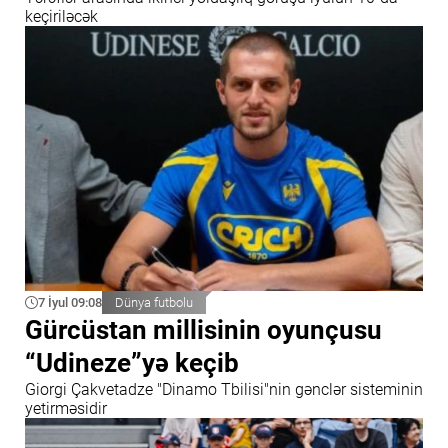
keçiriləcək
7 İyul 09:08
Dünya futbolu
Gürcüstan millisinin oyunçusu
“Udineze”yə keçib
Giorgi Çakvetadze "Dinamo Tbilisi"nin gənclər sisteminin
yetirməsidir