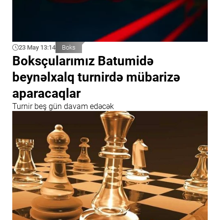
23 May 13:14
Boks
Boksçularımız Batumidə
beynəlxalq turnirdə mübarizə
aparacaqlar
Turnir beş gün davam edəcək