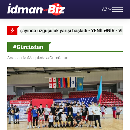
AZ
k yarışı başladı - YENİLƏNİR - VİDEO
Elvin Yunuszad
#Gürcüstan
Ana səhifə
Məqalədə
#Gürcüstan