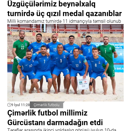
Üzgüçülərimiz beynəlxalq
turnirdə üç qızıl medal qazanıblar
Milli komandamız turnirdə 11 idmançıyla təmsil olunub
9 İyul 11:28
Çimərlik futbolu
Çimərlik futbol millimiz
Gürcüstanı darmadağın etdi
Tərəflər arasında ikinci yoldaşlıq görüşü iyulun 10-da