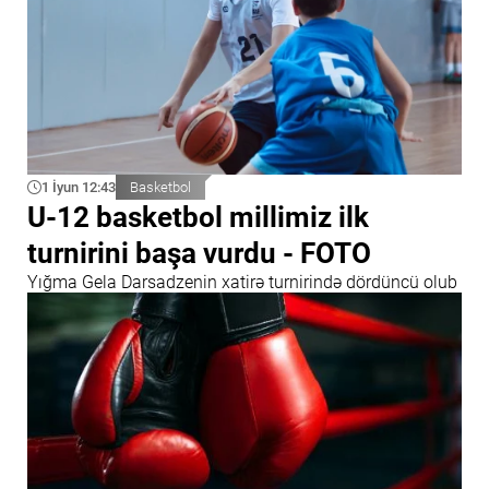
1 İyun 12:43
Basketbol
U-12 basketbol millimiz ilk
turnirini başa vurdu - FOTO
Yığma Gela Darsadzenin xatirə turnirində dördüncü olub