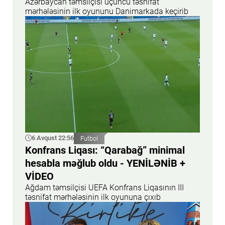
Azərbaycan təmsilçisi üçüncü təsnifat
mərhələsinin ilk oyununu Danimarkada keçirib
6 Avqust 22:56
Futbol
Konfrans Liqası: “Qarabağ” minimal
hesabla məğlub oldu - YENİLƏNİB +
VİDEO
Ağdam təmsilçisi UEFA Konfrans Liqasının III
təsnifat mərhələsinin ilk oyununa çıxıb