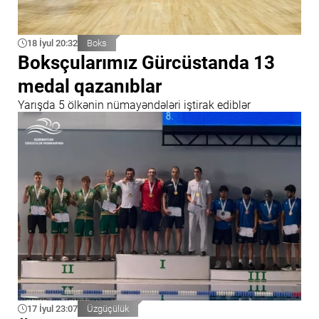
18 İyul 20:32
Boks
Boksçularımız Gürcüstanda 13
medal qazanıblar
Yarışda 5 ölkənin nümayəndələri iştirak ediblər
17 İyul 23:07
Üzgüçülük