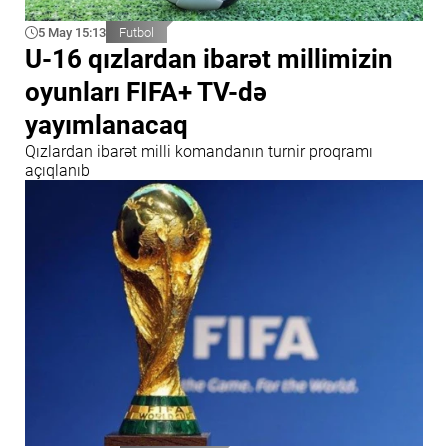
5 May 15:13
Futbol
U-16 qızlardan ibarət millimizin
oyunları FIFA+ TV-də
yayımlanacaq
Qızlardan ibarət milli komandanın turnir proqramı
açıqlanıb