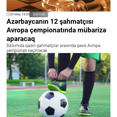
20 May 14:03
Şahmat
Azərbaycanın 12 şahmatçısı
Avropa çempionatında mübarizə
aparacaq
Batumidə qadın şahmatçılar arasında şəxsi Avropa
çempionatı keçiriləcək