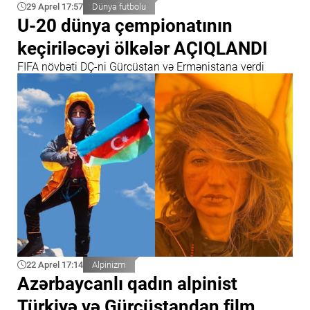
29 Aprel 17:57
Dünya futbolu
U-20 dünya çempionatının
keçiriləcəyi ölkələr AÇIQLANDI
FIFA növbəti DÇ-ni Gürcüstan və Ermənistana verdi
22 Aprel 17:14
Alpinizm
Azərbaycanlı qadın alpinist
Türkiyə və Gürcüstandan film