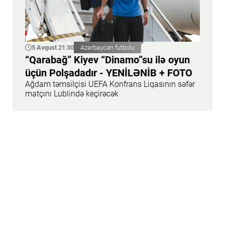
5 Avqust 21:30
Azərbaycan futbolu
“Qarabağ” Kiyev “Dinamo”su ilə oyun
üçün Polşadadır - YENİLƏNİB + FOTO
Ağdam təmsilçisi UEFA Konfrans Liqasının səfər
matçını Lublində keçirəcək