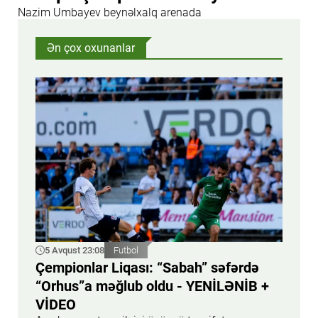
Nazim Umbayev beynəlxalq arenada
Ən çox oxunanlar
5 Avqust 23:08
Futbol
Çempionlar Liqası: “Sabah” səfərdə
“Orhus”a məğlub oldu - YENİLƏNİB +
VİDEO