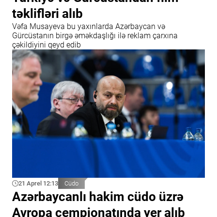
təklifləri alıb
Vəfa Musayeva bu yaxınlarda Azərbaycan və
Gürcüstanın birgə əməkdaşlığı ilə reklam çarxına
çəkildiyini qeyd edib
21 Aprel 12:13
Cüdo
Azərbaycanlı hakim cüdo üzrə
Avropa çempionatında yer alıb