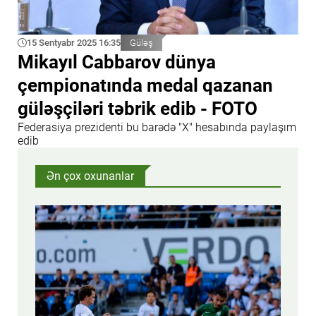
15 Sentyabr 2025 16:35
Güləş
Mikayıl Cabbarov dünya
çempionatında medal qazanan
güləşçiləri təbrik edib - FOTO
Federasiya prezidenti bu barədə "X" hesabında paylaşım
edib
Ən çox oxunanlar