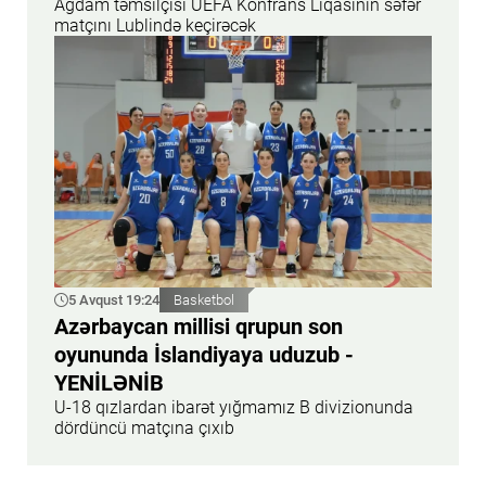
Ağdam təmsilçisi UEFA Konfrans Liqasının səfər
matçını Lublində keçirəcək
5 Avqust 19:24
Basketbol
Azərbaycan millisi qrupun son
oyununda İslandiyaya uduzub -
YENİLƏNİB
U-18 qızlardan ibarət yığmamız B divizionunda
dördüncü matçına çıxıb