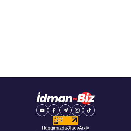
Haqqımızda
Əlaqə
Arxiv