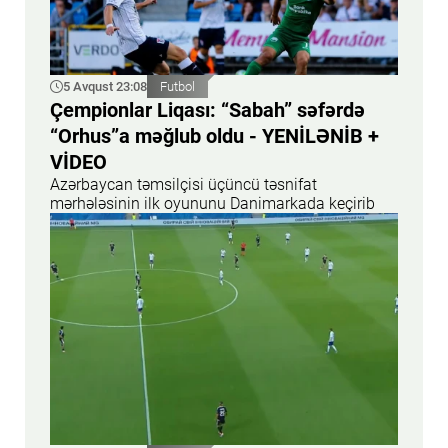
5 Avqust 23:08
Futbol
Çempionlar Liqası: “Sabah” səfərdə
“Orhus”a məğlub oldu - YENİLƏNİB +
VİDEO
Azərbaycan təmsilçisi üçüncü təsnifat
mərhələsinin ilk oyununu Danimarkada keçirib