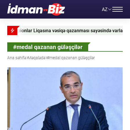
AZ
ionlar Liqasına vəsiqə qazanması sayəsində varlanırlar
#medal qazanan güləşçilər
Ana səhifə
Məqalədə
#medal qazanan güləşçilər