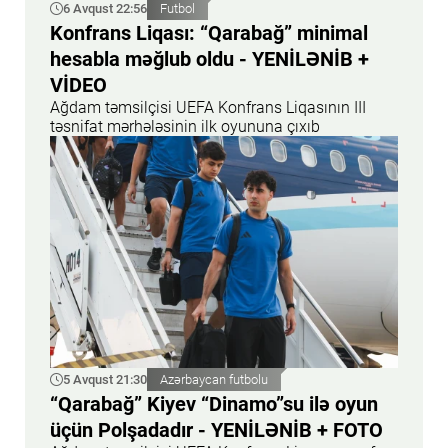
6 Avqust 22:56
Futbol
Konfrans Liqası: “Qarabağ” minimal
hesabla məğlub oldu - YENİLƏNİB +
VİDEO
Ağdam təmsilçisi UEFA Konfrans Liqasının III
təsnifat mərhələsinin ilk oyununa çıxıb
5 Avqust 21:30
Azərbaycan futbolu
“Qarabağ” Kiyev “Dinamo”su ilə oyun
üçün Polşadadır - YENİLƏNİB + FOTO