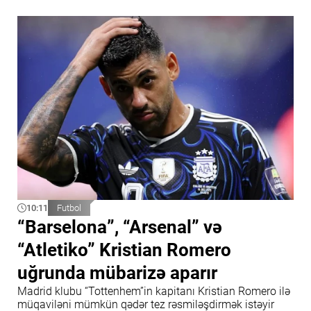
10:11
Futbol
“Barselona”, “Arsenal” və
“Atletiko” Kristian Romero
uğrunda mübarizə aparır
Madrid klubu “Tottenhem”in kapitanı Kristian Romero ilə
müqaviləni mümkün qədər tez rəsmiləşdirmək istəyir