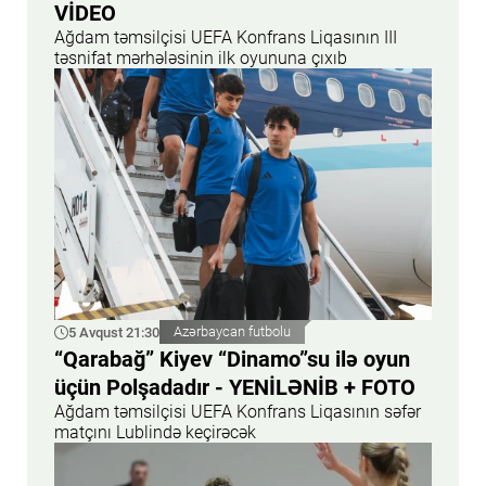
VİDEO
Ağdam təmsilçisi UEFA Konfrans Liqasının III
təsnifat mərhələsinin ilk oyununa çıxıb
5 Avqust 21:30
Azərbaycan futbolu
“Qarabağ” Kiyev “Dinamo”su ilə oyun
üçün Polşadadır - YENİLƏNİB + FOTO
Ağdam təmsilçisi UEFA Konfrans Liqasının səfər
matçını Lublində keçirəcək