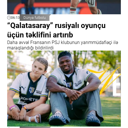
06:13
Dünya futbolu
“Qalatasaray” rusiyalı oyunçu
üçün təklifini artırıb
Daha əvvəl Fransanın PSJ klubunun yarımmüdafiəçi ilə
maraqlandığı bildirilirdi