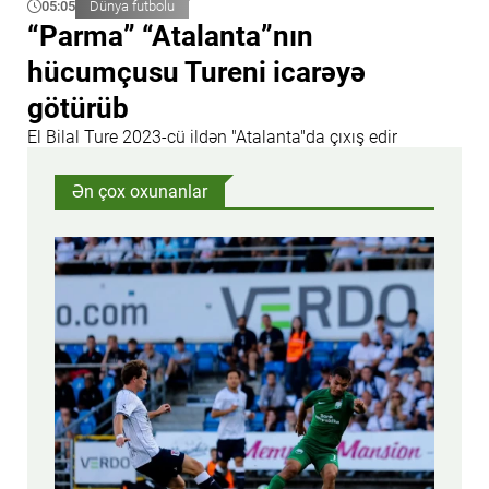
05:05
Dünya futbolu
“Parma” “Atalanta”nın
hücumçusu Tureni icarəyə
götürüb
El Bilal Ture 2023-cü ildən "Atalanta"da çıxış edir
Ən çox oxunanlar