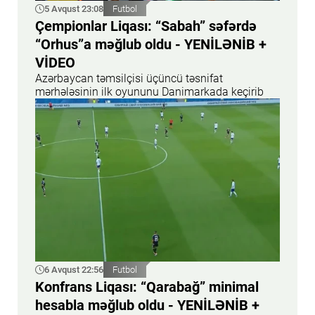
5 Avqust 23:08
Futbol
Çempionlar Liqası: “Sabah” səfərdə
“Orhus”a məğlub oldu - YENİLƏNİB +
VİDEO
Azərbaycan təmsilçisi üçüncü təsnifat
mərhələsinin ilk oyununu Danimarkada keçirib
6 Avqust 22:56
Futbol
Konfrans Liqası: “Qarabağ” minimal
hesabla məğlub oldu - YENİLƏNİB +