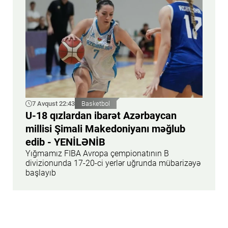
7 Avqust 22:43
Basketbol
U-18 qızlardan ibarət Azərbaycan
millisi Şimali Makedoniyanı məğlub
edib - YENİLƏNİB
Yığmamız FIBA Avropa çempionatının B
divizionunda 17-20-ci yerlər uğrunda mübarizəyə
başlayıb