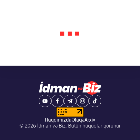
Haqqımızda
Əlaqə
Arxiv
© 2026 İdman və Biz. Bütün hüquqlar qorunur