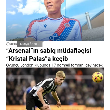
08:15
Dünya futbolu
“Arsenal”ın sabiq müdafiəçisi
“Kristal Palas”a keçib
Oyunçu London klubunda 17 nömrəli formanı geyinəcək