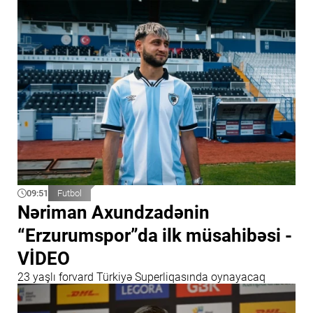
09:51
Futbol
Nəriman Axundzadənin
“Erzurumspor”da ilk müsahibəsi -
VİDEO
23 yaşlı forvard Türkiyə Superliqasında oynayacaq