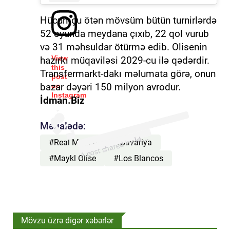
Hücumçu ötən mövsüm bütün turnirlərdə
52 oyunda meydana çıxıb, 22 qol vurub
və 31 məhsuldar ötürmə edib. Olisenin
View
hazırkı müqaviləsi 2029-cu ilə qədərdir.
this
Transfermarkt-dakı məlumata görə, onun
post
bazar dəyəri 150 milyon avrodur.
on
Instagram
İdman.Biz
(@idmanbiz)
Məqalədə:
İ
m
a
n.
d
Biz
A post shared by
#Real Madrid
#Bavariya
#Maykl Olise
#Los Blancos
Mövzu üzrə digər xəbərlər