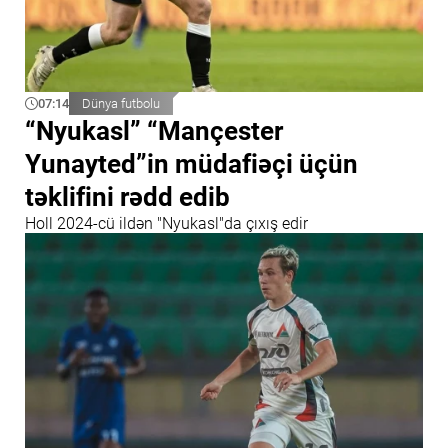
07:14
Dünya futbolu
“Nyukasl” “Mançester
Yunayted”in müdafiəçi üçün
təklifini rədd edib
Holl 2024-cü ildən "Nyukasl"da çıxış edir