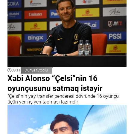
09:11
Dünya futbolu
Xabi Alonso “Çelsi”nin 16
oyunçusunu satmaq istəyir
"Çelsi"nin yay transfer pəncərəsi dövründə 16 oyunçu
üçün yeni iş yeri tapması lazımdır