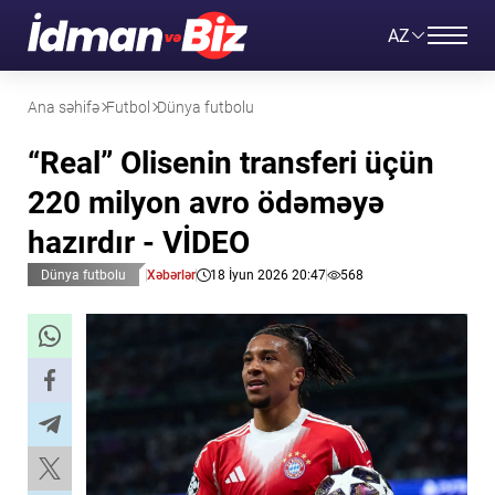
AZ
Ana səhifə
Futbol
Dünya futbolu
“Real” Olisenin transferi üçün
220 milyon avro ödəməyə
hazırdır - VİDEO
Dünya futbolu
Xəbərlər
18 İyun 2026 20:47
568