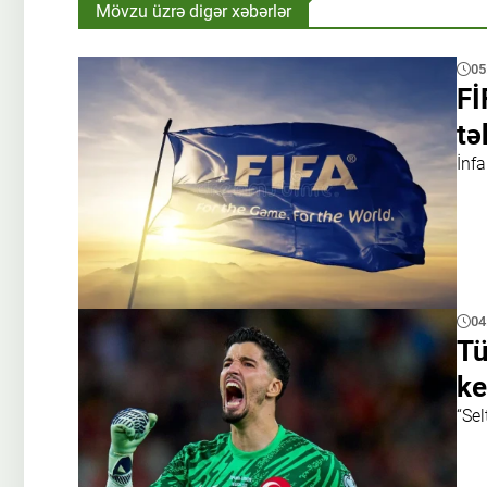
Mövzu üzrə digər xəbərlər
05
Fİ
tə
İnf
04
Tü
ke
“Sel