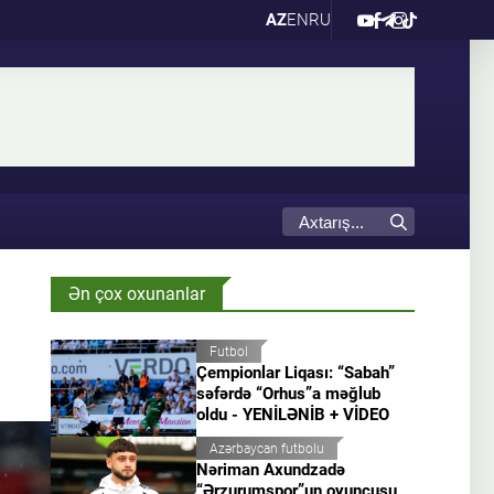
AZ
EN
RU
Ən çox oxunanlar
Futbol
Çempionlar Liqası: “Sabah”
səfərdə “Orhus”a məğlub
oldu - YENİLƏNİB + VİDEO
Azərbaycan futbolu
Nəriman Axundzadə
“Ərzurumspor”un oyunçusu