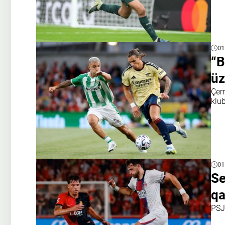
01
“B
üz
Çemp
klu
01
Se
qa
PSJ 