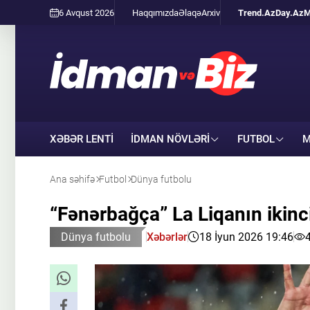
6 Avqust 2026
Haqqımızda
Əlaqə
Arxiv
Trend.Az
Day.Az
M
XƏBƏR LENTİ
İDMAN NÖVLƏRI
FUTBOL
M
Ana səhifə
Futbol
Dünya futbolu
“Fənərbağça” La Liqanın ikinc
Dünya futbolu
Xəbərlər
18 İyun 2026 19:46