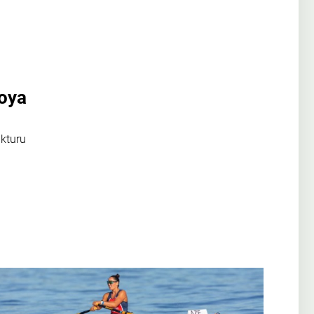
noya
ukturu