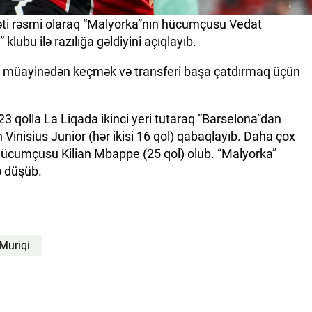
ti rəsmi olaraq “Malyorka”nın hücumçusu Vedat
lubu ilə razılığa gəldiyini açıqlayıb.
tibbi müayinədən keçmək və transferi başa çatdırmaq üçün
qolla La Liqada ikinci yeri tutaraq “Barselona”dan
inisius Junior (hər ikisi 16 qol) qabaqlayıb. Daha çox
 hücumçusu Kilian Mbappe (25 qol) olub. “Malyorka”
ə düşüb.
Muriqi