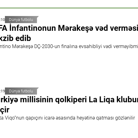
:10
Dünya futbolu
FA İnfantinonun Mərakeşə vəd verməsi
kzib edib
antino Mərakeşə DÇ-2030-un finalına evsahibliyi vədi verməyibm
:19
Dünya futbolu
rkiyə millisinin qolkiperi La Liqa klub
çir
ta Viqo”nun qapıçını icarə əsasında heyətinə qatması gözlənilir