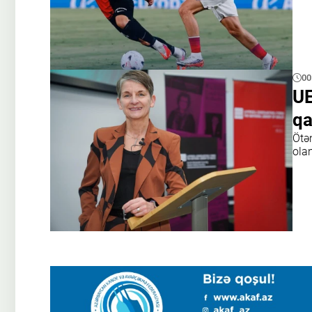
00
UE
qa
Ötə
ola