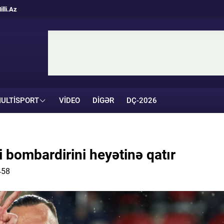
illi.Az
ULTISPORT
VIDEO
DIGƏR
DÇ-2026
i bombardirini heyətinə qatır
458