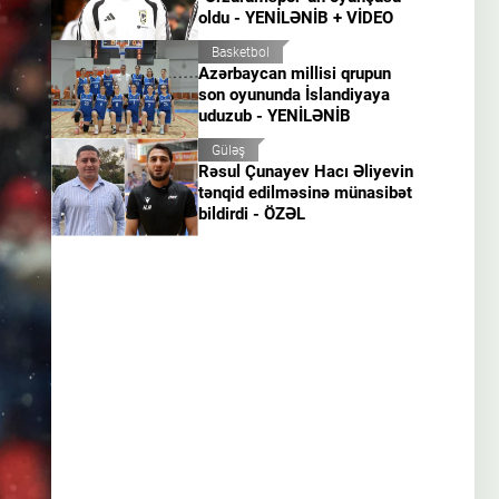
oldu - YENİLƏNİB + VİDEO
Basketbol
Azərbaycan millisi qrupun
son oyununda İslandiyaya
uduzub - YENİLƏNİB
Güləş
Rəsul Çunayev Hacı Əliyevin
tənqid edilməsinə münasibət
bildirdi - ÖZƏL