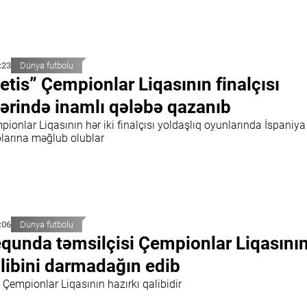
:23
Dünya futbolu
etis” Çempionlar Liqasının finalçısı
ərində inamlı qələbə qazanıb
ionlar Liqasının hər iki finalçısı yoldaşlıq oyunlarında İspaniya
blarına məğlub olublar
:06
Dünya futbolu
qunda təmsilçisi Çempionlar Liqasını
libini darmadağın edib
Çempionlar Liqasının hazırkı qalibidir