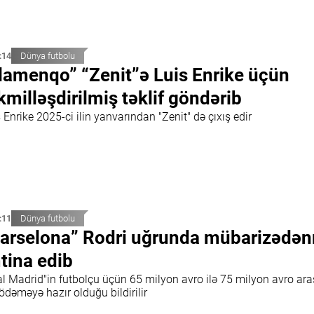
:14
Dünya futbolu
lamenqo” “Zenit”ə Luis Enrike üçün
kmilləşdirilmiş təklif göndərib
 Enrike 2025-ci ilin yanvarından "Zenit" də çıxış edir
:11
Dünya futbolu
arselona” Rodri uğrunda mübarizədə
tina edib
al Madrid"in futbolçu üçün 65 milyon avro ilə 75 milyon avro ar
ödəməyə hazır olduğu bildirilir