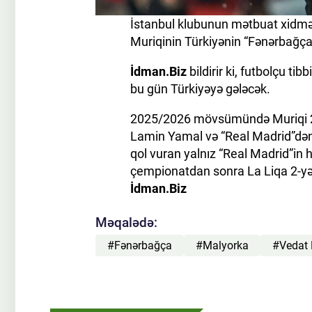
İstanbul klubunun mətbuat xidmə
Muriqinin Türkiyənin “Fənərbağça” k
İdman.Biz
bildirir ki, futbolçu 
bu gün Türkiyəyə gələcək.
2025/2026 mövsümündə Muriqi 23 
Lamin Yamal və “Real Madrid”dən V
qol vuran yalnız “Real Madrid”in
çempionatdan sonra La Liqa 2-y
İdman.Biz
Məqalədə:
#Fənərbağça
#Malyorka
#Vedat 