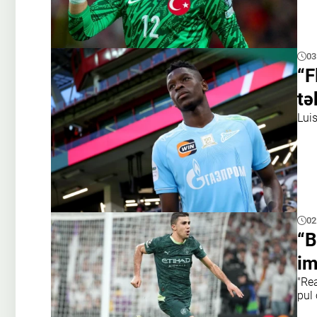
03
“F
tə
Luis
02
“B
im
"Re
pul 