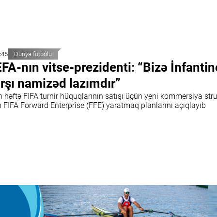
:45
Dünya futbolu
FA-nın vitse-prezidenti: “Bizə İnfanti
rşı namizəd lazımdır”
n həftə FIFA turnir hüquqlarının satışı üçün yeni kommersiya str
n FIFA Forward Enterprise (FFE) yaratmaq planlarını açıqlayıb