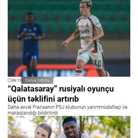
06:13
Dünya futbolu
“Qalatasaray” rusiyalı oyunçu
üçün təklifini artırıb
Daha əvvəl Fransanın PSJ klubunun yarımmüdafiəçi ilə
maraqlandığı bildirilirdi