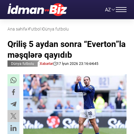
AZ
Ana səhifə
Futbol
Dünya futbolu
Qriliş 5 aydan sonra “Everton”la
məşqlərə qayıdıb
Dünya futbolu
Xəbərlər
17 İyun 2026 23:16
645