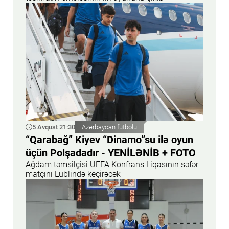
5 Avqust 21:30
Azərbaycan futbolu
“Qarabağ” Kiyev “Dinamo”su ilə oyun
üçün Polşadadır - YENİLƏNİB + FOTO
Ağdam təmsilçisi UEFA Konfrans Liqasının səfər
matçını Lublində keçirəcək