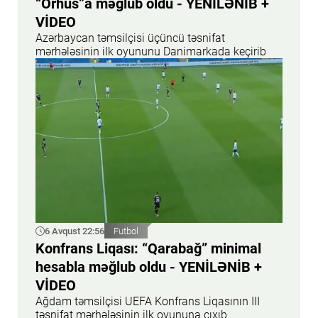
“Orhus”a məğlub oldu - YENİLƏNİB +
VİDEO
Azərbaycan təmsilçisi üçüncü təsnifat
mərhələsinin ilk oyununu Danimarkada keçirib
6 Avqust 22:56
Futbol
Konfrans Liqası: “Qarabağ” minimal
hesabla məğlub oldu - YENİLƏNİB +
VİDEO
Ağdam təmsilçisi UEFA Konfrans Liqasının III
təsnifat mərhələsinin ilk oyununa çıxıb