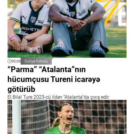
05:05
Dünya futbolu
“Parma” “Atalanta”nın
hücumçusu Tureni icarəyə
götürüb
El Bilal Ture 2023-cü ildən "Atalanta"da çıxış edir