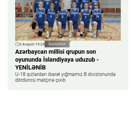
5 Avqust 19:24
Basketbol
Azərbaycan millisi qrupun son
oyununda İslandiyaya uduzub -
YENİLƏNİB
U-18 qızlardan ibarət yığmamız B divizionunda
dördüncü matçına çıxıb