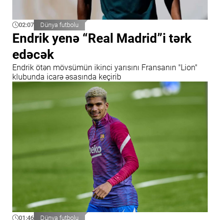
02:07
Dünya futbolu
Endrik yenə “Real Madrid”i tərk
edəcək
Endrik ötən mövsümün ikinci yarısını Fransanın "Lion"
klubunda icarə əsasında keçirib
01:46
Dünya futbolu