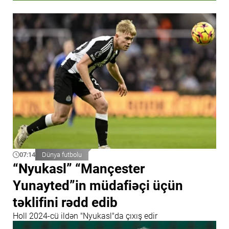
07:14
Dünya futbolu
“Nyukasl” “Mançester
Yunayted”in müdafiəçi üçün
təklifini rədd edib
Holl 2024-cü ildən "Nyukasl"da çıxış edir