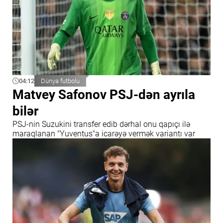
04:12
Dünya futbolu
Matvey Safonov PSJ-dən ayrıla
bilər
PSJ-nin Suzukini transfer edib dərhal onu qapıçı ilə
maraqlanan "Yuventus"a icarəyə vermək variantı var