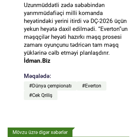
Uzunmüddətli zədə səbəbindən
yarımmüdafiəçi milli komanda
heyətindəki yerini itirdi və DÇ-2026 üçün
yekun heyətə daxil edilmədi. “Everton”un
məşqçilər heyəti hazırkı məşq prosesi
zamanı oyunçunu tədricən tam məşq
yüklərinə cəlb etməyi planlaşdırır.
İdman.Biz
Məqalədə:
#Dünya çempionatı
#Everton
#Cek Qriliş
Mövzu üzrə digər xəbərlər