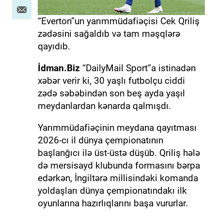
“Everton”un yarımmüdafiəçisi Cek Qriliş
zədəsini sağaldıb və tam məşqlərə
qayıdıb.
İdman.Biz
“DailyMail Sport”a istinadən
xəbər verir ki, 30 yaşlı futbolçu ciddi
zədə səbəbindən son beş ayda yaşıl
meydanlardan kənarda qalmışdı.
Yarımmüdafiəçinin meydana qayıtması
2026-cı il dünya çempionatının
başlanğıcı ilə üst-üstə düşüb. Qriliş hələ
də mersisayd klubunda formasını bərpa
edərkən, İngiltərə millisindəki komanda
yoldaşları dünya çempionatındakı ilk
oyunlarına hazırlıqlarını başa vururlar.