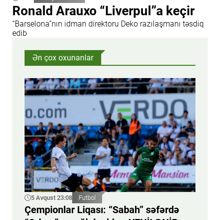
Ronald Arauxo “Liverpul”a keçir
“Barselona”nın idman direktoru Deko razılaşmanı təsdiq
edib
Ən çox oxunanlar
5 Avqust 23:08
Futbol
Çempionlar Liqası: “Sabah” səfərdə