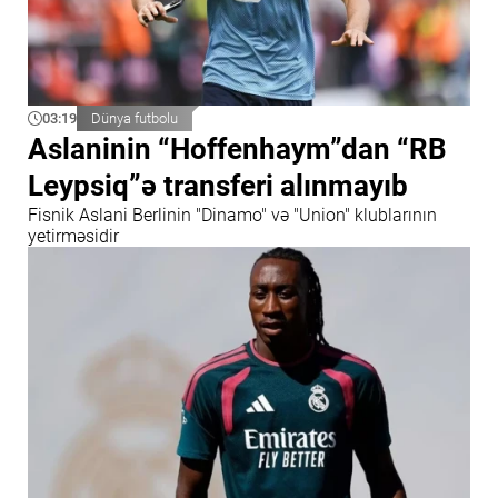
03:19
Dünya futbolu
Aslaninin “Hoffenhaym”dan “RB
Leypsiq”ə transferi alınmayıb
Fisnik Aslani Berlinin "Dinamo" və "Union" klublarının
yetirməsidir