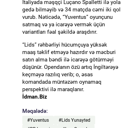
İtaliyada məşqçi Luçano Spalletti ilə yola
gedə bilməyib və 34 matçda cəmi iki qol
vurub. Nəticədə, “Yuventus” oyunçunu
satmaq və ya icarəyə vermək üçün
variantları fəal şəkildə araşdırır.
“Lids” rəhbərliyi hücumçuya yüksək
maaş təklif etməyə hazırdır və məcburi
satın alma bəndi ilə icarəyə götürməyi
düşünür. Opendanın özü artıq İngiltərəyə
keçməyə razılıq verib; o, əsas
komandada müntəzəm oynamaq
perspektivi ilə maraqlanır.
İdman.Biz
Məqalədə:
#Yuventus
#Lids Yunayted