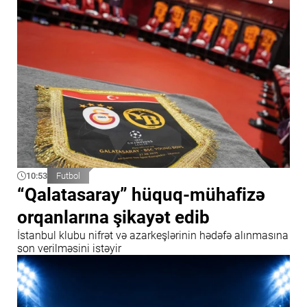
10:53
Futbol
“Qalatasaray” hüquq-mühafizə
orqanlarına şikayət edib
İstanbul klubu nifrət və azarkeşlərinin hədəfə alınmasına
son verilməsini istəyir