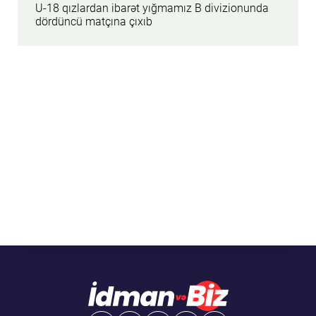
U-18 qızlardan ibarət yığmamız B divizionunda
dördüncü matçına çıxıb