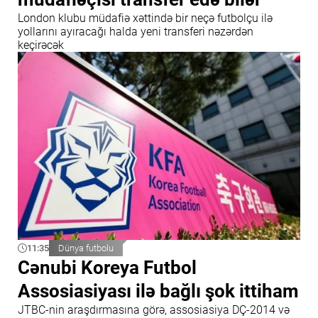
London klubu müdafiə xəttində bir neçə futbolçu ilə
yollarını ayıracağı halda yeni transferi nəzərdən
keçirəcək
11:35
Dünya futbolu
Cənubi Koreya Futbol
Assosiasiyası ilə bağlı şok ittiham
JTBC-nin araşdırmasına görə, assosiasiya DÇ-2014 və