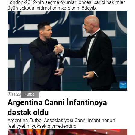
London-2012-nin seçmə oyunları öncəsi xarici hakimlər
üçün seksual xidmətlərin xərclərini ödəyib.
11:23
Futbol
Argentina Canni İnfantinoya
dəstək oldu
Argentina Futbol Assosiasiyası Canni İnfantinonun
fəaliyyətini yüksək qiymətləndirdi