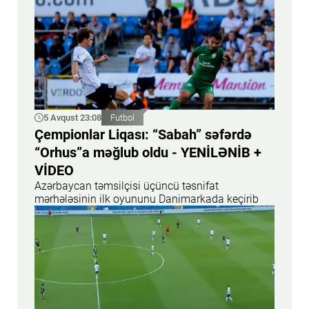
5 Avqust 23:08
Futbol
Çempionlar Liqası: “Sabah” səfərdə
“Orhus”a məğlub oldu - YENİLƏNİB +
VİDEO
Azərbaycan təmsilçisi üçüncü təsnifat
mərhələsinin ilk oyununu Danimarkada keçirib