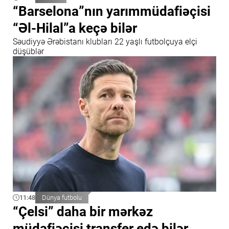
“Barselona”nın yarımmüdafiəçisi
“Əl-Hilal”a keçə bilər
Səudiyyə Ərəbistanı klubları 22 yaşlı futbolçuya elçi
düşüblər
11:48
Dünya futbolu
“Çelsi” daha bir mərkəz
müdafiəçisi transfer edə bilər