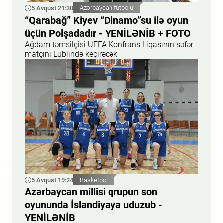
5 Avqust 21:30
Azərbaycan futbolu
“Qarabağ” Kiyev “Dinamo”su ilə oyun
üçün Polşadadır - YENİLƏNİB + FOTO
Ağdam təmsilçisi UEFA Konfrans Liqasının səfər
matçını Lublində keçirəcək
5 Avqust 19:24
Basketbol
Azərbaycan millisi qrupun son
oyununda İslandiyaya uduzub -
YENİLƏNİB