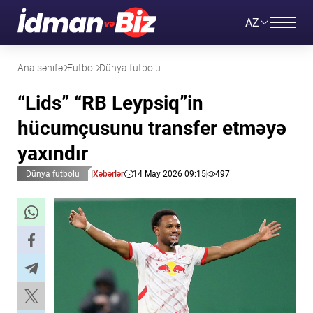
AZ
Ana səhifə
Futbol
Dünya futbolu
“Lids” “RB Leypsiq”in
hücumçusunu transfer etməyə
yaxındır
Dünya futbolu
Xəbərlər
14 May 2026 09:15
497