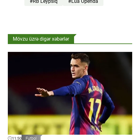
#RB Leypsiq
#Lua Openda
Mövzu üzrə digər xəbərlər
11:50
Futbol