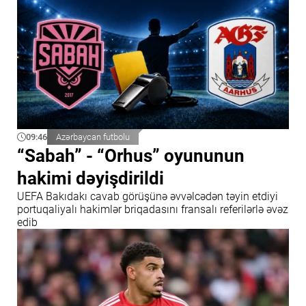
09:46
Azərbaycan futbolu
“Sabah” - “Orhus” oyununun
hakimi dəyişdirildi
UEFA Bakıdakı cavab görüşünə əvvəlcədən təyin etdiyi
portuqaliyalı hakimlər briqadasını fransalı referilərlə əvəz
edib