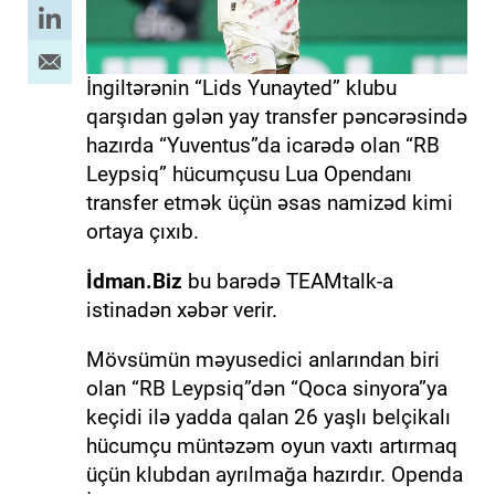
İngiltərənin “Lids Yunayted” klubu
qarşıdan gələn yay transfer pəncərəsində
hazırda “Yuventus”da icarədə olan “RB
Leypsiq” hücumçusu Lua Opendanı
transfer etmək üçün əsas namizəd kimi
ortaya çıxıb.
İdman.Biz
bu barədə TEAMtalk-a
istinadən xəbər verir.
Mövsümün məyusedici anlarından biri
olan “RB Leypsiq”dən “Qoca sinyora”ya
keçidi ilə yadda qalan 26 yaşlı belçikalı
hücumçu müntəzəm oyun vaxtı artırmaq
üçün klubdan ayrılmağa hazırdır. Openda