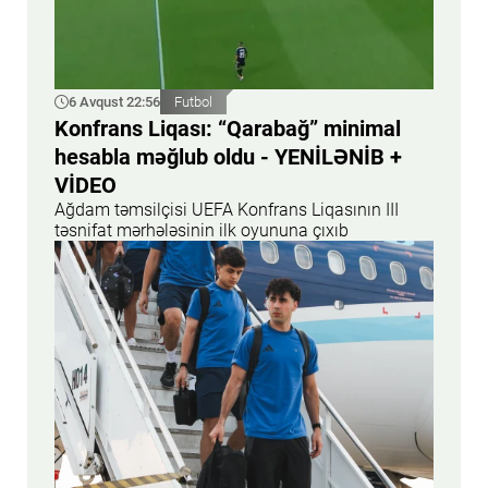
6 Avqust 22:56
Futbol
Konfrans Liqası: “Qarabağ” minimal
hesabla məğlub oldu - YENİLƏNİB +
VİDEO
Ağdam təmsilçisi UEFA Konfrans Liqasının III
təsnifat mərhələsinin ilk oyununa çıxıb