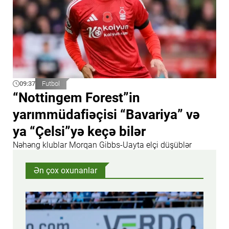
09:37
Futbol
“Nottingem Forest”in
yarımmüdafiəçisi “Bavariya” və
ya “Çelsi”yə keçə bilər
Nəhəng klublar Morqan Gibbs-Uayta elçi düşüblər
Ən çox oxunanlar