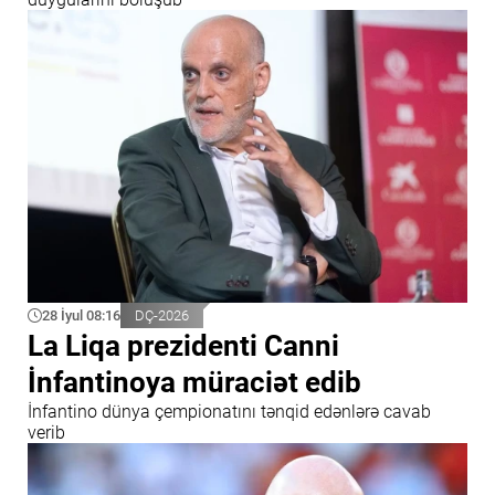
28 İyul 08:16
DÇ-2026
La Liqa prezidenti Canni
İnfantinoya müraciət edib
İnfantino dünya çempionatını tənqid edənlərə cavab
verib