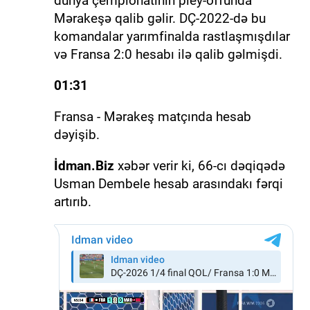
dünya çempionatının pley-offunda
Mərakeşə qalib gəlir. DÇ-2022-də bu
komandalar yarımfinalda rastlaşmışdılar
və Fransa 2:0 hesabı ilə qalib gəlmişdi.
01:31
Fransa - Mərakeş matçında hesab
dəyişib.
İdman.Biz
xəbər verir ki, 66-cı dəqiqədə
Usman Dembele hesab arasındakı fərqi
artırıb.