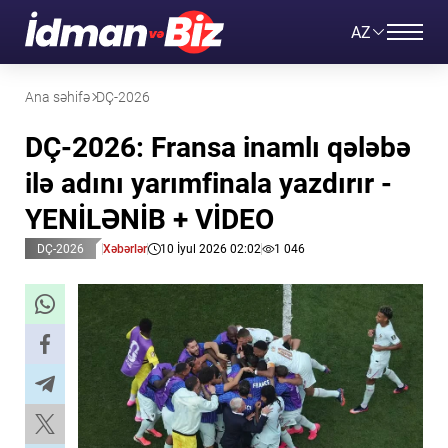
AZ
Ana səhifə
DÇ-2026
DÇ-2026: Fransa inamlı qələbə
ilə adını yarımfinala yazdırır -
YENİLƏNİB + VİDEO
DÇ-2026
Xəbərlər
10 İyul 2026 02:02
1 046