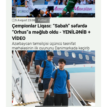
5 Avqust 23:08
Futbol
Çempionlar Liqası: “Sabah” səfərdə
“Orhus”a məğlub oldu - YENİLƏNİB +
VİDEO
Azərbaycan təmsilçisi üçüncü təsnifat
mərhələsinin ilk oyununu Danimarkada keçirib