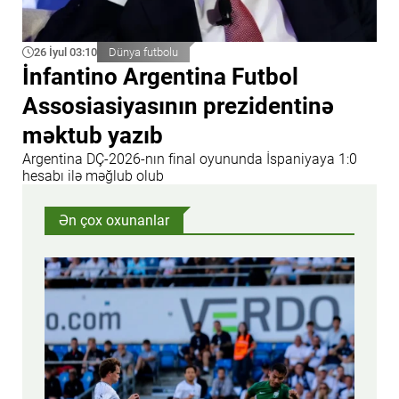
26 İyul 03:10
Dünya futbolu
İnfantino Argentina Futbol
Assosiasiyasının prezidentinə
məktub yazıb
Argentina DÇ-2026-nın final oyununda İspaniyaya 1:0
hesabı ilə məğlub olub
Ən çox oxunanlar