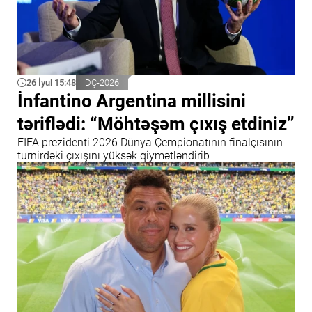
26 İyul 15:48
DÇ-2026
İnfantino Argentina millisini
təriflədi: “Möhtəşəm çıxış etdiniz”
FIFA prezidenti 2026 Dünya Çempionatının finalçısının
turnirdəki çıxışını yüksək qiymətləndirib