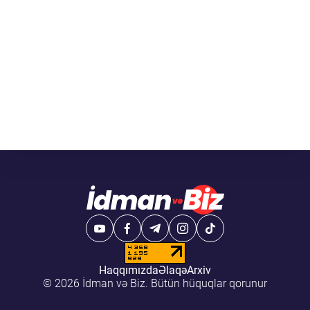
Haqqımızda
Əlaqə
Arxiv
© 2026 İdman və Biz. Bütün hüquqlar qorunur