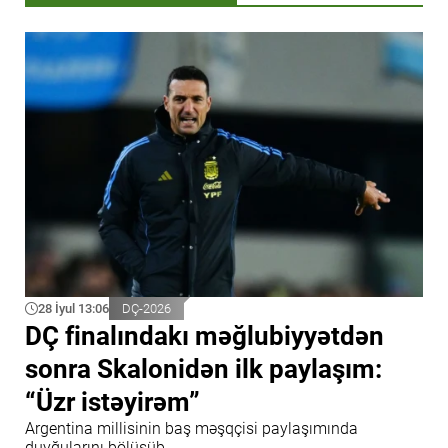
28 İyul 13:06
DÇ-2026
DÇ finalındakı məğlubiyyətdən
sonra Skalonidən ilk paylaşım:
“Üzr istəyirəm”
Argentina millisinin baş məşqçisi paylaşımında
duyğularını bölüşüb