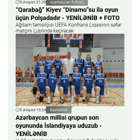
5 Avqust 21:30
Azərbaycan futbolu
“Qarabağ” Kiyev “Dinamo”su ilə oyun
üçün Polşadadır - YENİLƏNİB + FOTO
Ağdam təmsilçisi UEFA Konfrans Liqasının səfər
matçını Lublində keçirəcək
5 Avqust 19:24
Basketbol
Azərbaycan millisi qrupun son
oyununda İslandiyaya uduzub -
YENİLƏNİB