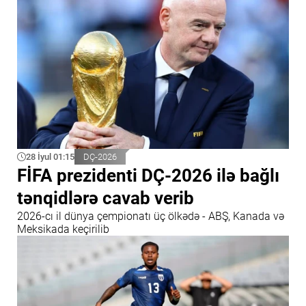
28 İyul 01:15
DÇ-2026
FİFA prezidenti DÇ-2026 ilə bağlı
tənqidlərə cavab verib
2026-cı il dünya çempionatı üç ölkədə - ABŞ, Kanada və
Meksikada keçirilib