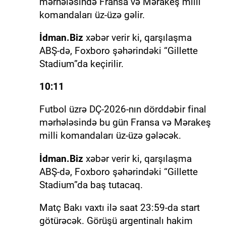
mərhələsində Fransa və Mərakeş milli
komandaları üz-üzə gəlir.
İdman.Biz
xəbər verir ki, qarşılaşma
ABŞ-də, Foxboro şəhərindəki “Gillette
Stadium”da keçirilir.
10:11
Futbol üzrə DÇ-2026-nın dörddəbir final
mərhələsində bu gün Fransa və Mərakeş
milli komandaları üz-üzə gələcək.
İdman.Biz
xəbər verir ki, qarşılaşma
ABŞ-də, Foxboro şəhərindəki “Gillette
Stadium”da baş tutacaq.
Matç Bakı vaxtı ilə saat 23:59-da start
götürəcək. Görüşü argentinalı hakim