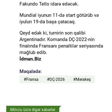
Fakundo Tello idarə edəcək.
Mundial iyunun 11-də start götürüb və
iyulun 19-da başa çatacaq.
Qeyd edək ki, turnirin son qalibi
Argentinadır. Komanda DÇ-2022-nin
finalında Fransanı penaltilər seriyasında
məğlub edib.
İdman.Biz
Məqalədə:
#Fransa
#DÇ-2026
#Mərakeş
Mövzu üzrə digər xəbərlər