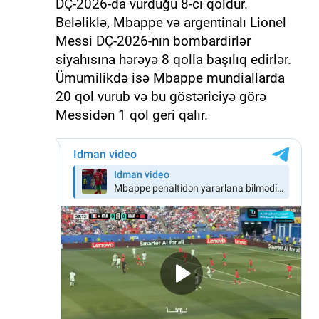
DÇ-2026-da vurduğu 8-ci qoldur.
Beləliklə, Mbappe və argentinalı Lionel
Messi DÇ-2026-nın bombardirlər
siyahısına hərəyə 8 qolla başılıq edirlər.
Ümumilikdə isə Mbappe mundiallarda
20 qol vurub və bu göstəriciyə görə
Messidən 1 qol geri qalır.