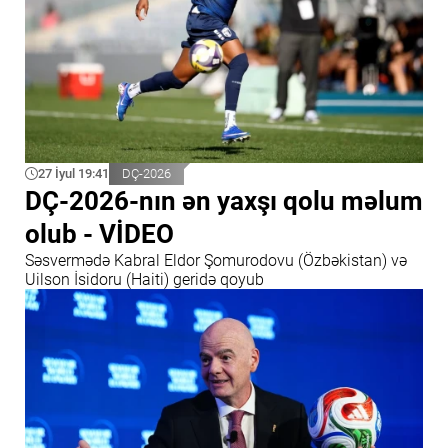
27 İyul 19:41
DÇ-2026
DÇ-2026-nın ən yaxşı qolu məlum
olub - VİDEO
Səsvermədə Kabral Eldor Şomurodovu (Özbəkistan) və
Uilson İsidoru (Haiti) geridə qoyub