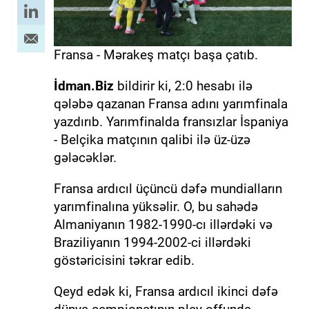
Fransa - Mərakeş matçı başa çatıb.
İdman.Biz
bildirir ki, 2:0 hesabı ilə
qələbə qazanan Fransa adını yarımfinala
yazdırıb. Yarımfinalda fransızlar İspaniya
- Belçika matçının qalibi ilə üz-üzə
gələcəklər.
Fransa ardıcıl üçüncü dəfə mundialların
yarımfinalına yüksəlir. O, bu sahədə
Almaniyanın 1982-1990-cı illərdəki və
Braziliyanın 1994-2002-ci illərdəki
göstəricisini təkrar edib.
Qeyd edək ki, Fransa ardıcıl ikinci dəfə