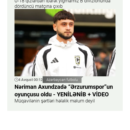
U-18 qızlardan ibarət yığmamız B divizionunda
dördüncü matçına çıxıb
4 Avqust 00:12
Azərbaycan futbolu
Nəriman Axundzadə “Ərzurumspor”un
oyunçusu oldu - YENİLƏNİB + VİDEO
Müqavilənin şərtləri hələlik məlum deyil