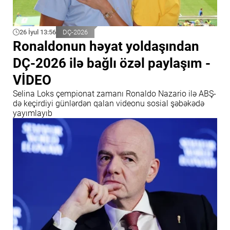
26 İyul 13:56
DÇ-2026
Ronaldonun həyat yoldaşından
DÇ-2026 ilə bağlı özəl paylaşım -
VİDEO
Selina Loks çempionat zamanı Ronaldo Nazario ilə ABŞ-
də keçirdiyi günlərdən qalan videonu sosial şəbəkədə
yayımlayıb