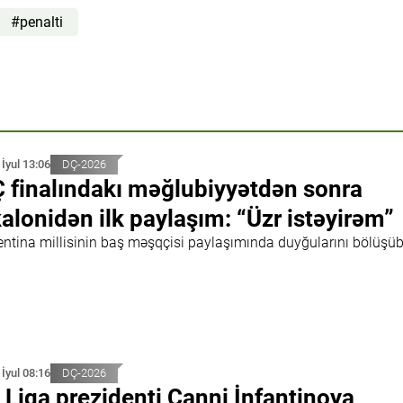
#penalti
 İyul 13:06
DÇ-2026
 finalındakı məğlubiyyətdən sonra
alonidən ilk paylaşım: “Üzr istəyirəm”
entina millisinin baş məşqçisi paylaşımında duyğularını bölüşü
 İyul 08:16
DÇ-2026
 Liqa prezidenti Canni İnfantinoya