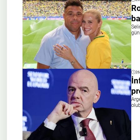
Ro
ba
Sel
gün
26
İn
pr
Arg
olu