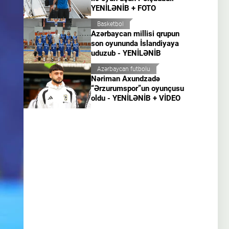
YENİLƏNİB + FOTO
Basketbol
Azərbaycan millisi qrupun
son oyununda İslandiyaya
uduzub - YENİLƏNİB
Azərbaycan futbolu
Nəriman Axundzadə
“Ərzurumspor”un oyunçusu
oldu - YENİLƏNİB + VİDEO