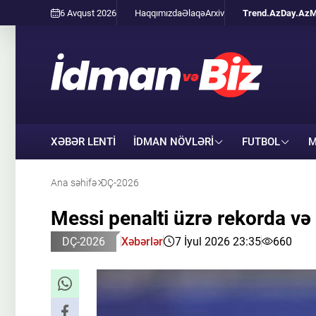
6 Avqust 2026
Haqqımızda
Əlaqə
Arxiv
Trend.Az
Day.Az
M
XƏBƏR LENTİ
İDMAN NÖVLƏRI
FUTBOL
M
Ana səhifə
DÇ-2026
Messi penalti üzrə rekorda və
DÇ-2026
Xəbərlər
7 İyul 2026 23:35
660