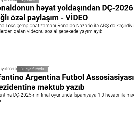
naldonun həyat yoldaşından DÇ-2026 
ğlı özəl paylaşım - VİDEO
ina Loks çempionat zamanı Ronaldo Nazario ilə ABŞ-də keçirdiyi
lərdən qalan videonu sosial şəbəkədə yayımlayıb
 İyul 03:10
Dünya futbolu
fantino Argentina Futbol Assosiasiyas
ezidentinə məktub yazıb
entina DÇ-2026-nın final oyununda İspaniyaya 1:0 hesabı ilə mə
b