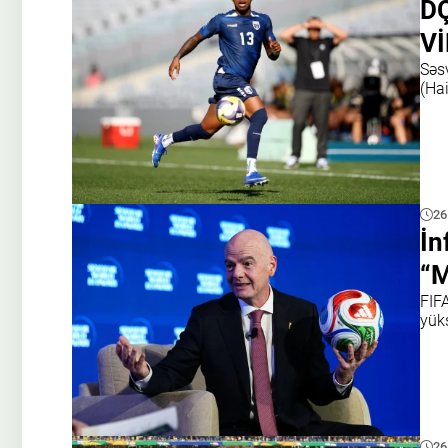
DÇ
V
Səs
(Hai
26
İn
“M
FIFA
yük
26