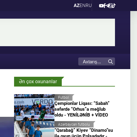
AZ
EN
RU
Ən çox oxunanlar
Futbol
Çempionlar Liqası: “Sabah”
səfərdə “Orhus”a məğlub
oldu - YENİLƏNİB + VİDEO
Azərbaycan futbolu
“Qarabağ” Kiyev “Dinamo”su
ilə oyun üçün Polşadadır -