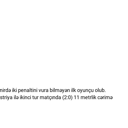
nirdə iki penaltini vura bilməyən ilk oyunçu olub.
riya ilə ikinci tur matçında (2:0) 11 metrlik cərimə