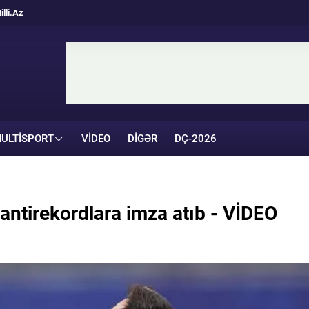
illi.Az
ULTISPORT
VIDEO
DIGƏR
DÇ-2026
 antirekordlara imza atıb - VİDEO