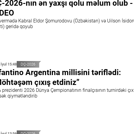
-2026-nın ən yaxşı qolu məlum olub -
İDEO
vermədə Kabral Eldor Şomurodovu (Özbəkistan) və Uilson İsidor
ti) geridə qoyub
 İyul 15:48
DÇ-2026
fantino Argentina millisini təriflədi:
öhtəşəm çıxış etdiniz”
 prezidenti 2026 Dünya Çempionatının finalçısının turnirdəki çıx
sək qiymətləndirib
 İyul 13:56
DÇ-2026