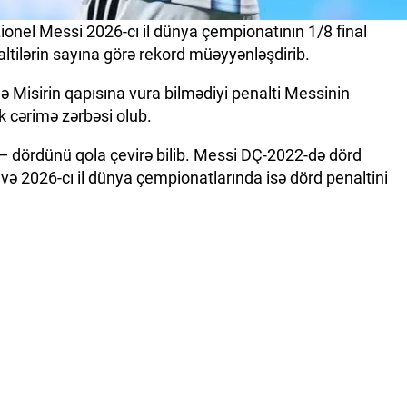
ionel Messi 2026-cı il dünya çempionatının 1/8 final
ltilərin sayına görə rekord müəyyənləşdirib.
ədə Misirin qapısına vura bilmədiyi penalti Messinin
k cərimə zərbəsi olub.
ı — dördünü qola çevirə bilib. Messi DÇ-2022-də dörd
 və 2026-cı il dünya çempionatlarında isə dörd penaltini