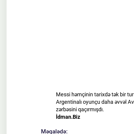
Messi həmçinin tarixdə tək bir tur
Argentinalı oyunçu daha əvvəl Avst
zərbəsini qaçırmışdı.
İdman.Biz
Məqalədə: