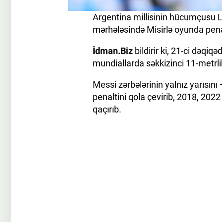
Argentina millisinin hücumçusu L
mərhələsində Misirlə oyunda pena
İdman.Biz
bildirir ki, 21-ci dəqiq
mundiallarda səkkizinci 11-metrli
Messi zərbələrinin yalnız yarısın
penaltini qola çevirib, 2018, 2022
qaçırıb.