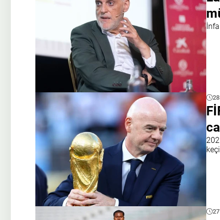
mü
İnf
28
Fİ
ca
202
keçi
27