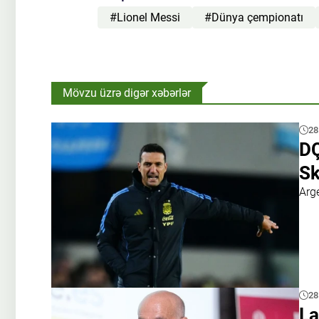
#Lionel Messi
#Dünya çempionatı
Mövzu üzrə digər xəbərlər
28
DÇ
Sk
Arg
28
La