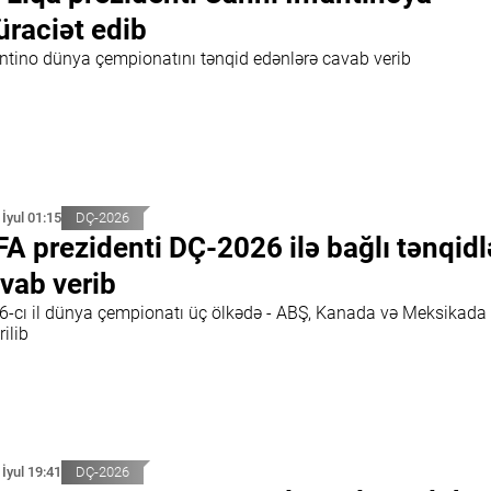
raciət edib
antino dünya çempionatını tənqid edənlərə cavab verib
 İyul 01:15
DÇ-2026
FA prezidenti DÇ-2026 ilə bağlı tənqidl
vab verib
6-cı il dünya çempionatı üç ölkədə - ABŞ, Kanada və Meksikada
rilib
 İyul 19:41
DÇ-2026