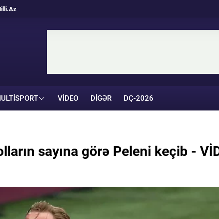
illi.Az
ULTISPORT
VIDEO
DIGƏR
DÇ-2026
ların sayına görə Peleni keçib - V