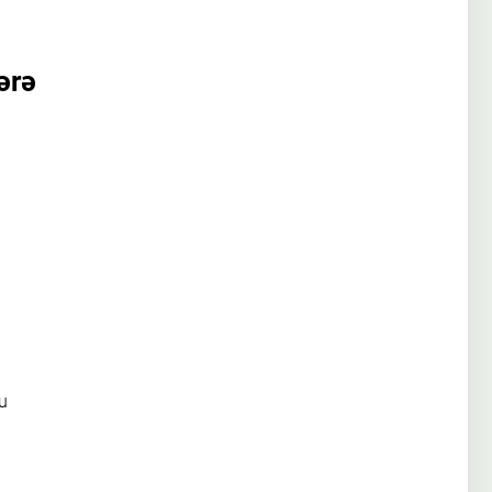
ərə
u