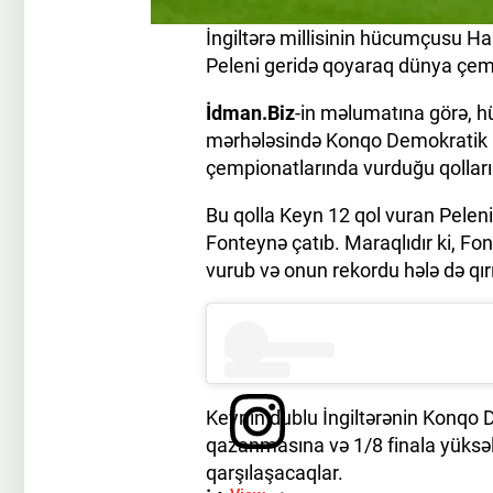
İngiltərə millisinin hücumçusu Har
Peleni geridə qoyaraq dünya çemp
İdman.Biz
-in məlumatına görə, h
mərhələsində Konqo Demokratik Re
çempionatlarında vurduğu qolların
Bu qolla Keyn 12 qol vuran Pelen
Fonteynə çatıb. Maraqlıdır ki, Fo
vurub və onun rekordu hələ də qır
Keynin dublu İngiltərənin Konqo 
qazanmasına və 1/8 finala yüksə
qarşılaşacaqlar.