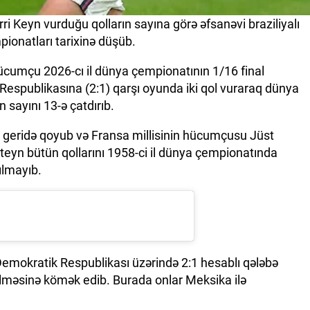
ri Keyn vurduğu qolların sayına görə əfsanəvi braziliyalı
ionatları tarixinə düşüb.
ücumçu 2026-cı il dünya çempionatının 1/16 final
spublikasına (2:1) qarşı oyunda iki qol vuraraq dünya
 sayını 13-ə çatdırıb.
i geridə qoyub və Fransa millisinin hücumçusu Jüst
nteyn bütün qollarını 1958-ci il dünya çempionatında
ılmayıb.
Demokratik Respublikası üzərində 2:1 hesablı qələbə
lməsinə kömək edib. Burada onlar Meksika ilə