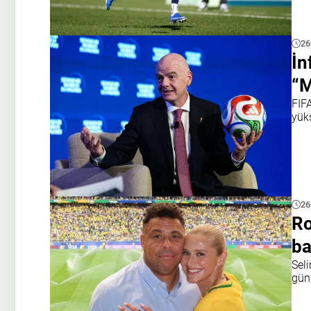
26
İn
“M
FIFA
yük
26
Ro
ba
Sel
gün