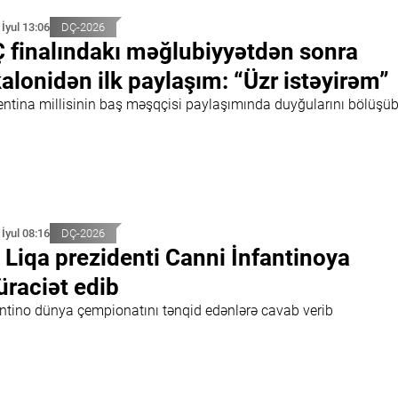
 İyul 13:06
DÇ-2026
 finalındakı məğlubiyyətdən sonra
alonidən ilk paylaşım: “Üzr istəyirəm”
entina millisinin baş məşqçisi paylaşımında duyğularını bölüşü
 İyul 08:16
DÇ-2026
 Liqa prezidenti Canni İnfantinoya
raciət edib
antino dünya çempionatını tənqid edənlərə cavab verib