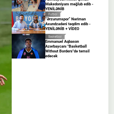
Makedoniyanı məğlub edib -
YENİLƏNİB
Futbol
“Ərzurumspor” Nəriman
Axundzadəni təqdim edib -
YENİLƏNİB + VİDEO
Basketbol
Emmanuel Aqbason
Azərbaycanı "Basketball
Without Borders"də təmsil
edəcək