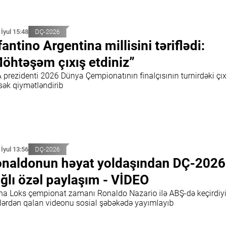
 İyul 15:48
DÇ-2026
fantino Argentina millisini təriflədi:
öhtəşəm çıxış etdiniz”
 prezidenti 2026 Dünya Çempionatının finalçısının turnirdəki çıx
sək qiymətləndirib
 İyul 13:56
DÇ-2026
naldonun həyat yoldaşından DÇ-2026 
ğlı özəl paylaşım - VİDEO
ina Loks çempionat zamanı Ronaldo Nazario ilə ABŞ-də keçirdiyi
lərdən qalan videonu sosial şəbəkədə yayımlayıb