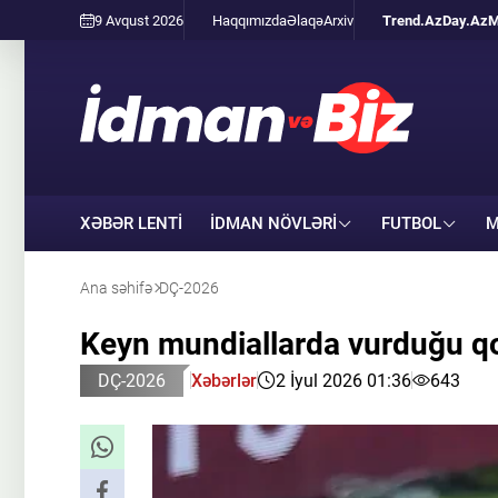
9 Avqust 2026
Haqqımızda
Əlaqə
Arxiv
Trend.Az
Day.Az
M
XƏBƏR LENTİ
İDMAN NÖVLƏRI
FUTBOL
M
Ana səhifə
DÇ-2026
Keyn mundiallarda vurduğu qol
DÇ-2026
Xəbərlər
2 İyul 2026 01:36
643