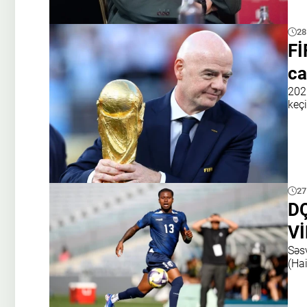
28
Fİ
ca
202
keçi
27
DÇ
V
Səs
(Hai