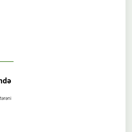
ində
tərəni