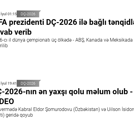
 İyul 01:15
DÇ-2026
FA prezidenti DÇ-2026 ilə bağlı tənqidl
vab verib
6-cı il dünya çempionatı üç ölkədə - ABŞ, Kanada və Meksikada
rilib
 İyul 19:41
DÇ-2026
-2026-nın ən yaxşı qolu məlum olub -
İDEO
vermədə Kabral Eldor Şomurodovu (Özbəkistan) və Uilson İsidor
ti) geridə qoyub