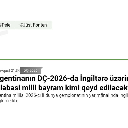
#Pele
#Jüst Fonten
@idmanbiz)
Avqust 21:34
DÇ-2026
gentinanın DÇ-2026-da İngiltərə üzər
ləbəsi milli bayram kimi qeyd ediləcək
ntina millisi 2026-cı il dünya çempionatının yarımfinalında İngil
lub edib