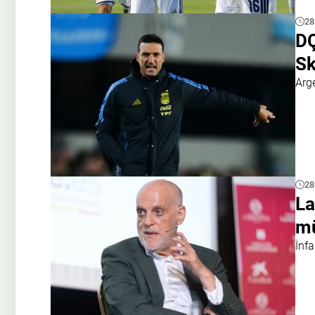
28
DÇ
Sk
Arg
28
La
mü
İnf