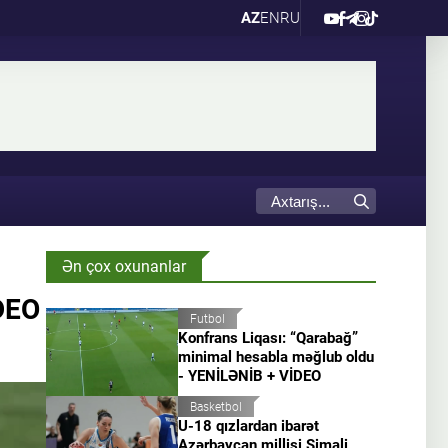
AZ
EN
RU
Ən çox oxunanlar
İDEO
Futbol
Konfrans Liqası: “Qarabağ”
minimal hesabla məğlub oldu
- YENİLƏNİB + VİDEO
Basketbol
U-18 qızlardan ibarət
Azərbaycan millisi Şimali