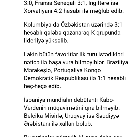
3:0, Fransa Seneqalı 3:1, İngiltərə isə
Xorvatiyanı 4:2 hesabı ilə məğlub edib.
Kolumbiya da Özbəkistan üzərində 3:1
hesablı qələbə qazanaraq K qrupunda
liderliyə yüksəlib.
Lakin bütün favoritlər ilk turu istədikləri
nəticə ilə başa vura bilməyiblər. Braziliya
Mərakeşlə, Portuqaliya Konqo
Demokratik Respublikası ilə 1:1 hesablı
heç-heçə edib.
İspaniya mundialın debütantı Kabo-
Verdenin müqavimətini qıra bilməyib.
Belçika Misirlə, Uruqvay isə Səudiyyə
Ərəbistanı ilə xalları bölüb.