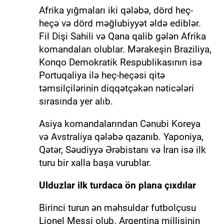
Afrika yığmaları iki qələbə, dörd heç-
heçə və dörd məğlubiyyət əldə ediblər.
Fil Dişi Sahili və Qana qalib gələn Afrika
komandaları olublar. Mərakeşin Braziliya,
Konqo Demokratik Respublikasının isə
Portuqaliya ilə heç-heçəsi qitə
təmsilçilərinin diqqətçəkən nəticələri
sırasında yer alıb.
Asiya komandalarından Cənubi Koreya
və Avstraliya qələbə qazanıb. Yaponiya,
Qətər, Səudiyyə Ərəbistanı və İran isə ilk
turu bir xalla başa vurublar.
Ulduzlar ilk turdaca ön plana çıxdılar
Birinci turun ən məhsuldar futbolçusu
Lionel Messi olub. Argentina millisinin