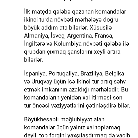
İlk matçda qələbə qazanan komandalar
ikinci turda növbəti mərhələyə doğru
böyük addım ata bilərlər. Xüsusilə
Almaniya, İsveç, Argentina, Fransa,
İngiltərə və Kolumbiya növbəti qələbə ilə
qrupdan çıxmaq şanslarını xeyli artıra
bilərlər.
İspaniya, Portuqaliya, Braziliya, Belçika
və Uruqvay üçün isə ikinci tur artıq səhv
etmək imkanının azaldığı mərhələdir. Bu
komandaların yenidən xal itirməsi son
tur öncəsi vəziyyətlərini çətinləşdirə bilər.
Böyükhesablı məğlubiyyət alan
komandalar üçün yalnız xal toplamaq
deyil, top fərqini yaxşılaşdırmaq da vacib