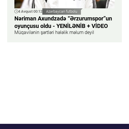
4 Avqust 00:12
Azərbaycan futbolu
Nəriman Axundzadə “Ərzurumspor”un
oyunçusu oldu - YENİLƏNİB + VİDEO
Müqavilənin şərtləri hələlik məlum deyil