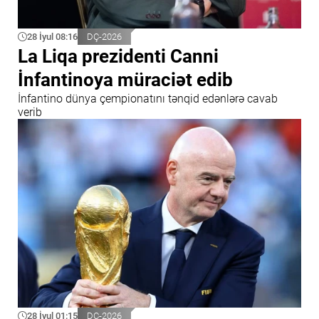
28 İyul 08:16
DÇ-2026
La Liqa prezidenti Canni
İnfantinoya müraciət edib
İnfantino dünya çempionatını tənqid edənlərə cavab
verib
28 İyul 01:15
DÇ-2026