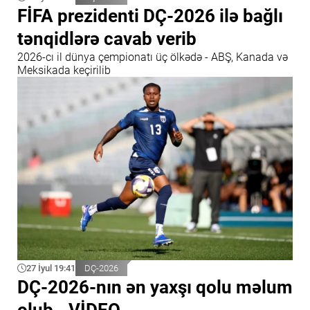
FİFA prezidenti DÇ-2026 ilə bağlı
tənqidlərə cavab verib
2026-cı il dünya çempionatı üç ölkədə - ABŞ, Kanada və
Meksikada keçirilib
27 İyul 19:41
DÇ-2026
DÇ-2026-nın ən yaxşı qolu məlum
olub - VİDEO