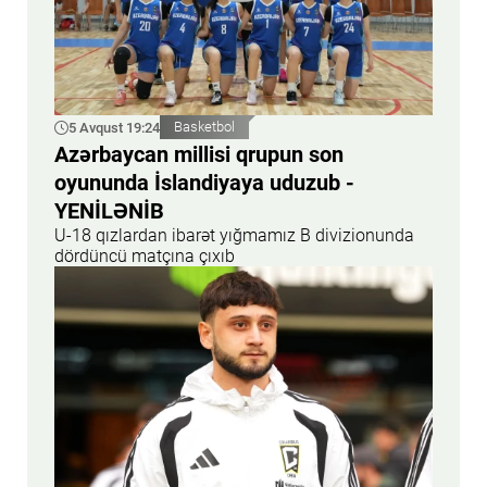
5 Avqust 19:24
Basketbol
Azərbaycan millisi qrupun son
oyununda İslandiyaya uduzub -
YENİLƏNİB
U-18 qızlardan ibarət yığmamız B divizionunda
dördüncü matçına çıxıb