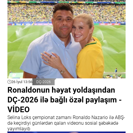
26 İyul 13:56
DÇ-2026
Ronaldonun həyat yoldaşından
DÇ-2026 ilə bağlı özəl paylaşım -
VİDEO
Selina Loks çempionat zamanı Ronaldo Nazario ilə ABŞ-
də keçirdiyi günlərdən qalan videonu sosial şəbəkədə
yayımlayıb