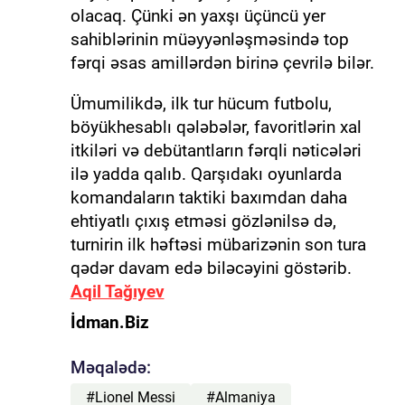
olacaq. Çünki ən yaxşı üçüncü yer
sahiblərinin müəyyənləşməsində top
fərqi əsas amillərdən birinə çevrilə bilər.
Ümumilikdə, ilk tur hücum futbolu,
böyükhesablı qələbələr, favoritlərin xal
itkiləri və debütantların fərqli nəticələri
ilə yadda qalıb. Qarşıdakı oyunlarda
komandaların taktiki baxımdan daha
ehtiyatlı çıxış etməsi gözlənilsə də,
turnirin ilk həftəsi mübarizənin son tura
qədər davam edə biləcəyini göstərib.
Aqil Tağıyev
İdman.Biz
Məqalədə:
#Lionel Messi
#Almaniya