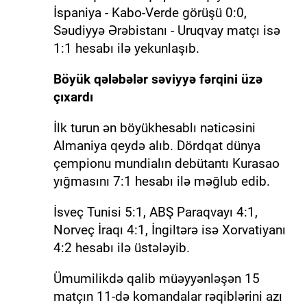
İspaniya - Kabo-Verde görüşü 0:0,
Səudiyyə Ərəbistanı - Uruqvay matçı isə
1:1 hesabı ilə yekunlaşıb.
Böyük qələbələr səviyyə fərqini üzə
çıxardı
İlk turun ən böyükhesablı nəticəsini
Almaniya qeydə alıb. Dördqat dünya
çempionu mundialın debütantı Kurasao
yığmasını 7:1 hesabı ilə məğlub edib.
İsveç Tunisi 5:1, ABŞ Paraqvayı 4:1,
Norveç İraqı 4:1, İngiltərə isə Xorvatiyanı
4:2 hesabı ilə üstələyib.
Ümumilikdə qalib müəyyənləşən 15
matçın 11-də komandalar rəqiblərini azı