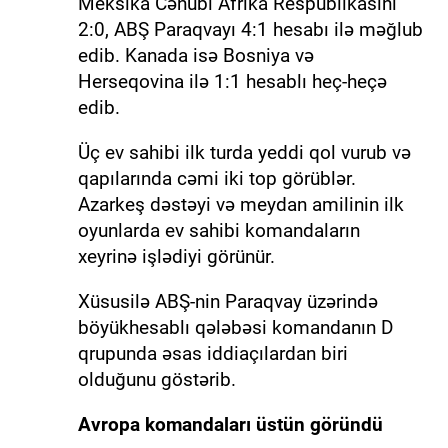
Meksika Cənubi Afrika Respublikasını
2:0, ABŞ Paraqvayı 4:1 hesabı ilə məğlub
edib. Kanada isə Bosniya və
Herseqovina ilə 1:1 hesablı heç-heçə
edib.
Üç ev sahibi ilk turda yeddi qol vurub və
qapılarında cəmi iki top görüblər.
Azarkeş dəstəyi və meydan amilinin ilk
oyunlarda ev sahibi komandaların
xeyrinə işlədiyi görünür.
Xüsusilə ABŞ-nin Paraqvay üzərində
böyükhesablı qələbəsi komandanın D
qrupunda əsas iddiaçılardan biri
olduğunu göstərib.
Avropa komandaları üstün göründü