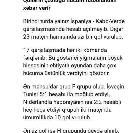
Qolların çoxluğu hücum futbolundan
xəbər verir
Birinci turda yalnız İspaniya - Kabo-Verde
qarşılaşmasında hesab açılmayıb. Digər
23 matçın hamısında azı bir qol vurulub.
17 qarşılaşmada hər iki komanda
fərqlənib. Bu göstərici yığmaların böyük
hissəsinin ehtiyatlı oyundan daha çox
hücuma üstünlük verdiyini göstərir.
Ən məhsuldar qrup F qrupu olub. İsveçin
Tunisi 5:1 hesabı ilə məğlub etdiyi,
Niderlandla Yaponiyanın isə 2:2 hesablı
heç-heçə etdiyi qrupun iki matçında
ümumilikdə 10 qol vurulub.
Ən az qol isə H qrupunda qeydə alınıb.