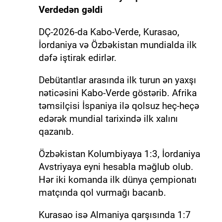
Verdedən gəldi
DÇ-2026-da Kabo-Verde, Kurasao,
İordaniya və Özbəkistan mundialda ilk
dəfə iştirak edirlər.
Debütantlar arasında ilk turun ən yaxşı
nəticəsini Kabo-Verde göstərib. Afrika
təmsilçisi İspaniya ilə qolsuz heç-heçə
edərək mundial tarixində ilk xalını
qazanıb.
Özbəkistan Kolumbiyaya 1:3, İordaniya
Avstriyaya eyni hesabla məğlub olub.
Hər iki komanda ilk dünya çempionatı
matçında qol vurmağı bacarıb.
Kurasao isə Almaniya qarşısında 1:7