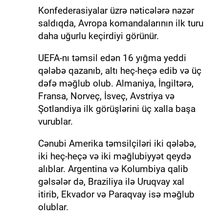
Konfederasiyalar üzrə nəticələrə nəzər
saldıqda, Avropa komandalarının ilk turu
daha uğurlu keçirdiyi görünür.
UEFA-nı təmsil edən 16 yığma yeddi
qələbə qazanıb, altı heç-heçə edib və üç
dəfə məğlub olub. Almaniya, İngiltərə,
Fransa, Norveç, İsveç, Avstriya və
Şotlandiya ilk görüşlərini üç xalla başa
vurublar.
Cənubi Amerika təmsilçiləri iki qələbə,
iki heç-heçə və iki məğlubiyyət qeydə
alıblar. Argentina və Kolumbiya qalib
gəlsələr də, Braziliya ilə Uruqvay xal
itirib, Ekvador və Paraqvay isə məğlub
olublar.