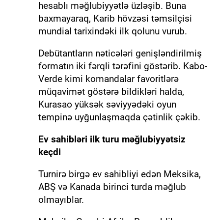
hesablı məğlubiyyətlə üzləşib. Buna
baxmayaraq, Karib hövzəsi təmsilçisi
mundial tarixindəki ilk qolunu vurub.
Debütantların nəticələri genişləndirilmiş
formatın iki fərqli tərəfini göstərib. Kabo-
Verde kimi komandalar favoritlərə
müqavimət göstərə bildikləri halda,
Kurasao yüksək səviyyədəki oyun
tempinə uyğunlaşmaqda çətinlik çəkib.
Ev sahibləri ilk turu məğlubiyyətsiz
keçdi
Turnirə birgə ev sahibliyi edən Meksika,
ABŞ və Kanada birinci turda məğlub
olmayıblar.