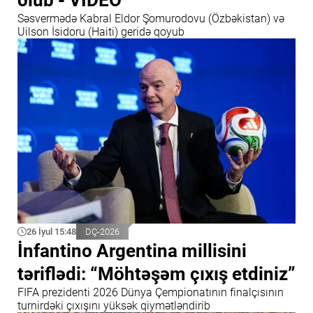
Səsvermədə Kabral Eldor Şomurodovu (Özbəkistan) və
Uilson İsidoru (Haiti) geridə qoyub
26 İyul 15:48
DÇ-2026
İnfantino Argentina millisini
təriflədi: “Möhtəşəm çıxış etdiniz”
FIFA prezidenti 2026 Dünya Çempionatının finalçısının
turnirdəki çıxışını yüksək qiymətləndirib