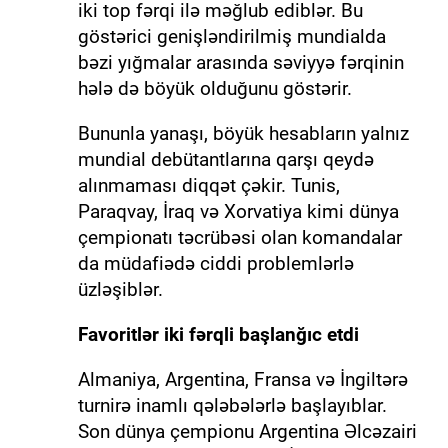
iki top fərqi ilə məğlub ediblər. Bu
göstərici genişləndirilmiş mundialda
bəzi yığmalar arasında səviyyə fərqinin
hələ də böyük olduğunu göstərir.
Bununla yanaşı, böyük hesabların yalnız
mundial debütantlarına qarşı qeydə
alınmaması diqqət çəkir. Tunis,
Paraqvay, İraq və Xorvatiya kimi dünya
çempionatı təcrübəsi olan komandalar
da müdafiədə ciddi problemlərlə
üzləşiblər.
Favoritlər iki fərqli başlanğıc etdi
Almaniya, Argentina, Fransa və İngiltərə
turnirə inamlı qələbələrlə başlayıblar.
Son dünya çempionu Argentina Əlcəzairi