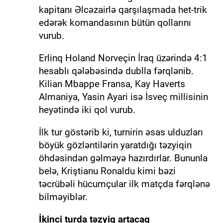
kapitanı Əlcəzairlə qarşılaşmada het-trik
edərək komandasının bütün qollarını
vurub.
Erlinq Holand Norveçin İraq üzərində 4:1
hesablı qələbəsində dublla fərqlənib.
Kilian Mbappe Fransa, Kay Haverts
Almaniya, Yasin Ayari isə İsveç millisinin
heyətində iki qol vurub.
İlk tur göstərib ki, turnirin əsas ulduzları
böyük gözləntilərin yaratdığı təzyiqin
öhdəsindən gəlməyə hazırdırlar. Bununla
belə, Kriştianu Ronaldu kimi bəzi
təcrübəli hücumçular ilk matçda fərqlənə
bilməyiblər.
İkinci turda təzyiq artacaq