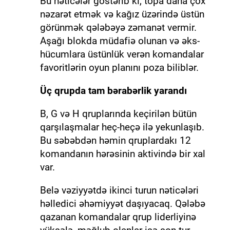
Bu nəticələr göstərib ki, topa daha çox
nəzarət etmək və kağız üzərində üstün
görünmək qələbəyə zəmanət vermir.
Aşağı blokda müdafiə olunan və əks-
hücumlara üstünlük verən komandalar
favoritlərin oyun planını poza biliblər.
Üç qrupda tam bərabərlik yarandı
B, G və H qruplarında keçirilən bütün
qarşılaşmalar heç-heçə ilə yekunlaşıb.
Bu səbəbdən həmin qruplardakı 12
komandanın hərəsinin aktivində bir xal
var.
Belə vəziyyətdə ikinci turun nəticələri
həlledici əhəmiyyət daşıyacaq. Qələbə
qazanan komandalar qrup liderliyinə