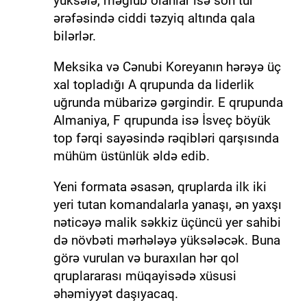
yüksələ, məğlub olanlar isə son tur
ərəfəsində ciddi təzyiq altında qala
bilərlər.
Meksika və Cənubi Koreyanın hərəyə üç
xal topladığı A qrupunda da liderlik
uğrunda mübarizə gərgindir. E qrupunda
Almaniya, F qrupunda isə İsveç böyük
top fərqi sayəsində rəqibləri qarşısında
mühüm üstünlük əldə edib.
Yeni formata əsasən, qruplarda ilk iki
yeri tutan komandalarla yanaşı, ən yaxşı
nəticəyə malik səkkiz üçüncü yer sahibi
də növbəti mərhələyə yüksələcək. Buna
görə vurulan və buraxılan hər qol
qruplararası müqayisədə xüsusi
əhəmiyyət daşıyacaq.