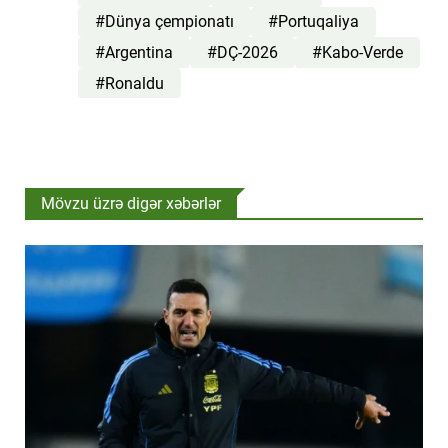
#Dünya çempionatı
#Portuqaliya
#Argentina
#DÇ-2026
#Kabo-Verde
#Ronaldu
Mövzu üzrə digər xəbərlər