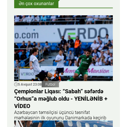
Ən çox oxunanlar
5 Avqust 23:08
Futbol
Çempionlar Liqası: “Sabah” səfərdə
“Orhus”a məğlub oldu - YENİLƏNİB +
VİDEO
Azərbaycan təmsilçisi üçüncü təsnifat
mərhələsinin ilk oyununu Danimarkada keçirib