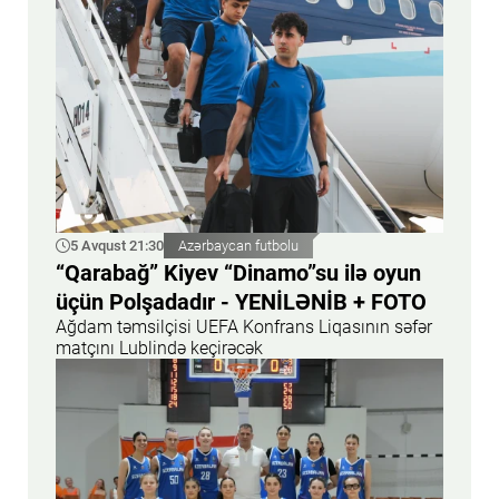
5 Avqust 21:30
Azərbaycan futbolu
“Qarabağ” Kiyev “Dinamo”su ilə oyun
üçün Polşadadır - YENİLƏNİB + FOTO
Ağdam təmsilçisi UEFA Konfrans Liqasının səfər
matçını Lublində keçirəcək