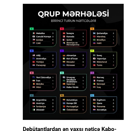
Debütantlardan ən yaxşı nəticə Kabo-