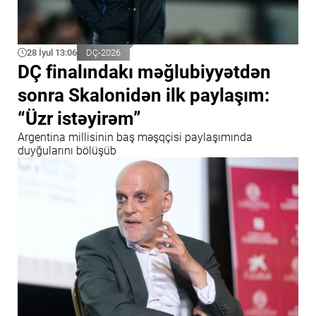
28 İyul 13:06
DÇ-2026
DÇ finalındakı məğlubiyyətdən
sonra Skalonidən ilk paylaşım:
“Üzr istəyirəm”
Argentina millisinin baş məşqçisi paylaşımında
duyğularını bölüşüb