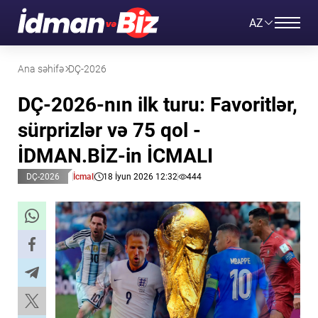
AZ
Ana səhifə
DÇ-2026
DÇ-2026-nın ilk turu: Favoritlər,
sürprizlər və 75 qol -
İDMAN.BİZ-in İCMALI
DÇ-2026
İcmal
18 İyun 2026 12:32
444