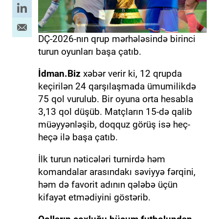
DÇ-2026-nın qrup mərhələsində birinci
turun oyunları başa çatıb.
İdman.Biz
xəbər verir ki, 12 qrupda
keçirilən 24 qarşılaşmada ümumilikdə
75 qol vurulub. Bir oyuna orta hesabla
3,13 qol düşüb. Matçların 15-də qalib
müəyyənləşib, doqquz görüş isə heç-
heçə ilə başa çatıb.
İlk turun nəticələri turnirdə həm
komandalar arasındakı səviyyə fərqini,
həm də favorit adının qələbə üçün
kifayət etmədiyini göstərib.