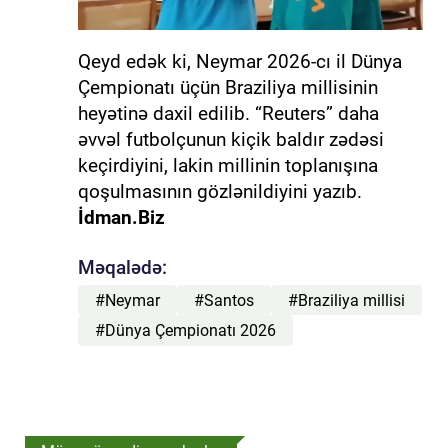
Qeyd edək ki, Neymar 2026-cı il Dünya
Çempionatı üçün Braziliya millisinin
heyətinə daxil edilib. “Reuters” daha
əvvəl futbolçunun kiçik baldır zədəsi
keçirdiyini, lakin millinin toplanışına
qoşulmasının gözlənildiyini yazıb.
İdman.Biz
Məqalədə:
#Neymar
#Santos
#Braziliya millisi
#Dünya Çempionatı 2026