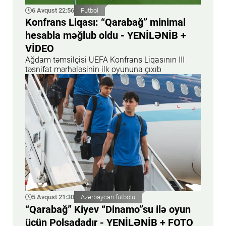
6 Avqust 22:56
Futbol
Konfrans Liqası: “Qarabağ” minimal
hesabla məğlub oldu - YENİLƏNİB +
VİDEO
Ağdam təmsilçisi UEFA Konfrans Liqasının III
təsnifat mərhələsinin ilk oyununa çıxıb
5 Avqust 21:30
Azərbaycan futbolu
“Qarabağ” Kiyev “Dinamo”su ilə oyun
üçün Polşadadır - YENİLƏNİB + FOTO