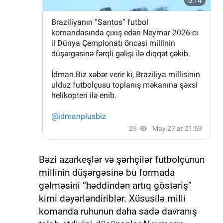
Bəzi azarkeşlər və şərhçilər futbolçunun
millinin düşərgəsinə bu formada
gəlməsini “həddindən artıq göstəriş”
kimi dəyərləndiriblər. Xüsusilə milli
komanda ruhunun daha sadə davranış