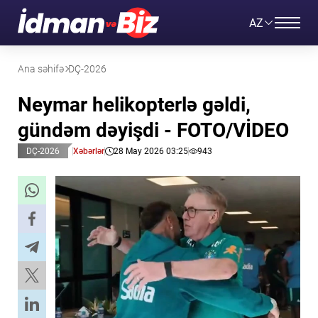
AZ
Ana səhifə
DÇ-2026
Neymar helikopterlə gəldi,
gündəm dəyişdi - FOTO/VİDEO
DÇ-2026
Xəbərlər
28 May 2026 03:25
943