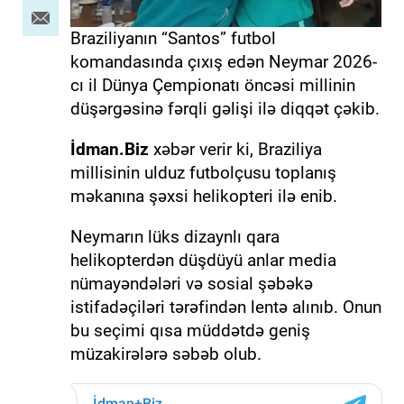
Braziliyanın “Santos” futbol
komandasında çıxış edən Neymar 2026-
cı il Dünya Çempionatı öncəsi millinin
düşərgəsinə fərqli gəlişi ilə diqqət çəkib.
İdman.Biz
xəbər verir ki, Braziliya
millisinin ulduz futbolçusu toplanış
məkanına şəxsi helikopteri ilə enib.
Neymarın lüks dizaynlı qara
helikopterdən düşdüyü anlar media
nümayəndələri və sosial şəbəkə
istifadəçiləri tərəfindən lentə alınıb. Onun
bu seçimi qısa müddətdə geniş
müzakirələrə səbəb olub.