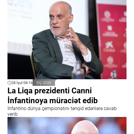
28 İyul 08:16
DÇ-2026
La Liqa prezidenti Canni
İnfantinoya müraciət edib
İnfantino dünya çempionatını tənqid edənlərə cavab
verib