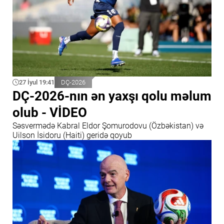
27 İyul 19:41
DÇ-2026
DÇ-2026-nın ən yaxşı qolu məlum
olub - VİDEO
Səsvermədə Kabral Eldor Şomurodovu (Özbəkistan) və
Uilson İsidoru (Haiti) geridə qoyub