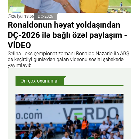
26 İyul 13:56
DÇ-2026
Ronaldonun həyat yoldaşından
DÇ-2026 ilə bağlı özəl paylaşım -
VİDEO
Selina Loks çempionat zamanı Ronaldo Nazario ilə ABŞ-
də keçirdiyi günlərdən qalan videonu sosial şəbəkədə
yayımlayıb
Ən çox oxunanlar