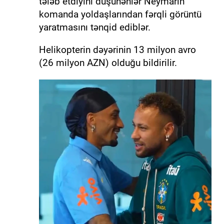
tələb etdiyini düşünənlər Neymarın
komanda yoldaşlarından fərqli görüntü
yaratmasını tənqid ediblər.
Helikopterin dəyərinin 13 milyon avro
(26 milyon AZN) olduğu bildirilir.