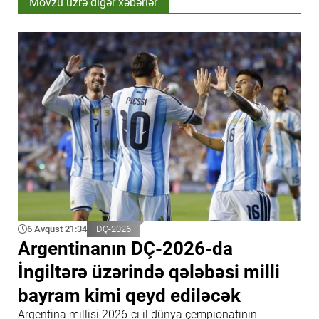
Mövzu üzrə digər xəbərlər
6 Avqust 21:34
DÇ-2026
Argentinanın DÇ-2026-da
İngiltərə üzərində qələbəsi milli
bayram kimi qeyd ediləcək
Argentina millisi 2026-cı il dünya çempionatının