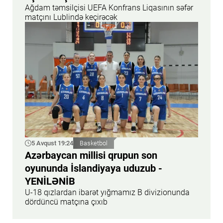
Ağdam təmsilçisi UEFA Konfrans Liqasının səfər
matçını Lublində keçirəcək
5 Avqust 19:24
Basketbol
Azərbaycan millisi qrupun son
oyununda İslandiyaya uduzub -
YENİLƏNİB
U-18 qızlardan ibarət yığmamız B divizionunda
dördüncü matçına çıxıb