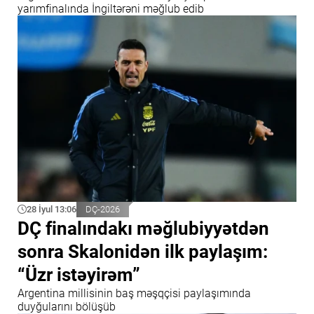
yarımfinalında İngiltərəni məğlub edib
28 İyul 13:06
DÇ-2026
DÇ finalındakı məğlubiyyətdən
sonra Skalonidən ilk paylaşım:
“Üzr istəyirəm”
Argentina millisinin baş məşqçisi paylaşımında
duyğularını bölüşüb