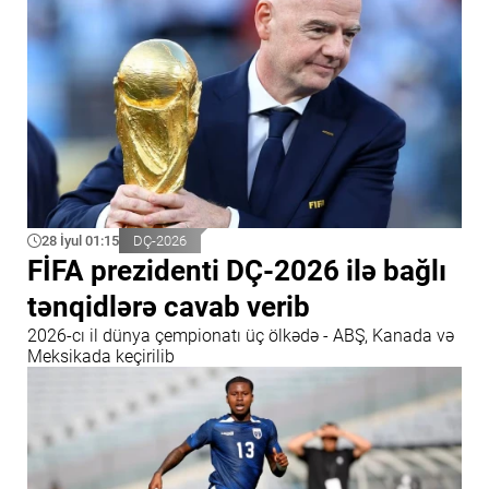
28 İyul 01:15
DÇ-2026
FİFA prezidenti DÇ-2026 ilə bağlı
tənqidlərə cavab verib
2026-cı il dünya çempionatı üç ölkədə - ABŞ, Kanada və
Meksikada keçirilib