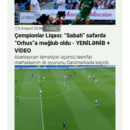
5 Avqust 23:08
Futbol
Çempionlar Liqası: “Sabah” səfərdə
“Orhus”a məğlub oldu - YENİLƏNİB +
VİDEO
Azərbaycan təmsilçisi üçüncü təsnifat
mərhələsinin ilk oyununu Danimarkada keçirib