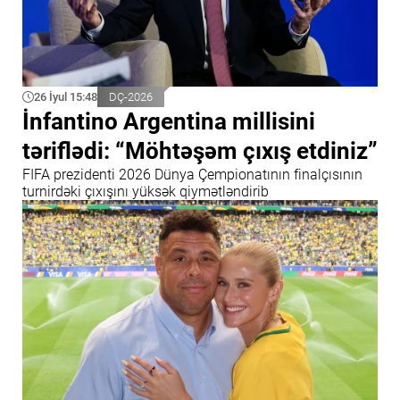
26 İyul 15:48
DÇ-2026
İnfantino Argentina millisini
təriflədi: “Möhtəşəm çıxış etdiniz”
FIFA prezidenti 2026 Dünya Çempionatının finalçısının
turnirdəki çıxışını yüksək qiymətləndirib