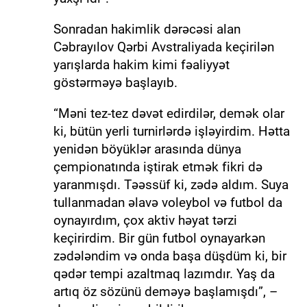
Sonradan hakimlik dərəcəsi alan
Cəbrayılov Qərbi Avstraliyada keçirilən
yarışlarda hakim kimi fəaliyyət
göstərməyə başlayıb.
“Məni tez-tez dəvət edirdilər, demək olar
ki, bütün yerli turnirlərdə işləyirdim. Hətta
yenidən böyüklər arasında dünya
çempionatında iştirak etmək fikri də
yaranmışdı. Təəssüf ki, zədə aldım. Suya
tullanmadan əlavə voleybol və futbol da
oynayırdım, çox aktiv həyat tərzi
keçirirdim. Bir gün futbol oynayarkən
zədələndim və onda başa düşdüm ki, bir
qədər tempi azaltmaq lazımdır. Yaş da
artıq öz sözünü deməyə başlamışdı”, –