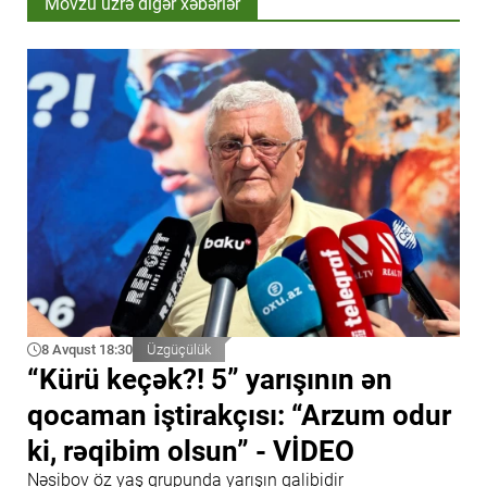
Mövzu üzrə digər xəbərlər
8 Avqust 18:30
Üzgüçülük
“Kürü keçək?! 5” yarışının ən
qocaman iştirakçısı: “Arzum odur
ki, rəqibim olsun” - VİDEO
Nəsibov öz yaş qrupunda yarışın qalibidir