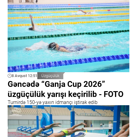
8 Avqust 12:51
Üzgüçülük
Gəncədə “Ganja Cup 2026”
üzgüçülük yarışı keçirilib - FOTO
Turnirdə 150-yə yaxın idmançı iştirak edib