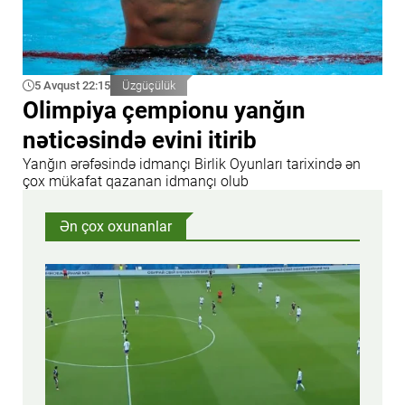
5 Avqust 22:15
Üzgüçülük
Olimpiya çempionu yanğın
nəticəsində evini itirib
Yanğın ərəfəsində idmançı Birlik Oyunları tarixində ən
çox mükafat qazanan idmançı olub
Ən çox oxunanlar