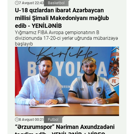
7 Avqust 22:43
Basketbol
U-18 qızlardan ibarət Azərbaycan
millisi Şimali Makedoniyanı məğlub
edib - YENİLƏNİB
Yığmamız FIBA Avropa çempionatının B
divizionunda 17-20-ci yerlər uğrunda mübarizəyə
başlayıb
8 Avqust 00:21
Futbol
“Ərzurumspor” Nəriman Axundzadəni