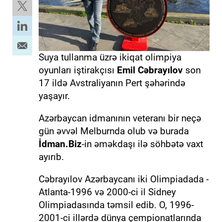
Suya tullanma üzrə ikiqat olimpiya
oyunları iştirakçısı
Emil Cəbrayılov
son
17 ildə Avstraliyanın Pert şəhərində
yaşayır.
Azərbaycan idmanının veteranı bir neçə
gün əvvəl Melburnda olub və burada
İdman.Biz
-in əməkdaşı ilə söhbətə vaxt
ayırıb.
Cəbrayılov Azərbaycanı iki Olimpiadada -
Atlanta-1996 və 2000-ci il Sidney
Olimpiadasında təmsil edib. O, 1996-
2001-ci illərdə dünya çempionatlarında