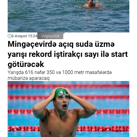
6 Avqust 15:24
Üzgüçülük
Mingəçevirdə açıq suda üzmə
yarışı rekord iştirakçı sayı ilə start
götürəcək
Yarışda 616 nəfər 350 və 1000 metr məsafələrdə
mübarizə aparacaq