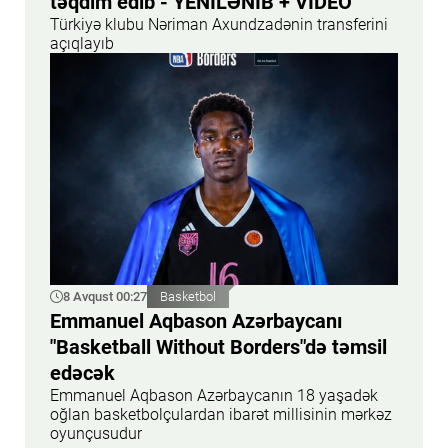
təqdim edib - YENİLƏNİB + VİDEO
Türkiyə klubu Nəriman Axundzadənin transferini
açıqlayıb
8 Avqust 00:27
Basketbol
Emmanuel Aqbason Azərbaycanı
"Basketball Without Borders"də təmsil
edəcək
Emmanuel Aqbason Azərbaycanın 18 yaşadək
oğlan basketbolçulardan ibarət millisinin mərkəz
oyunçusudur