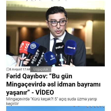
8 Avqust 17:44
Üzgüçülük
Fərid Qayıbov: “Bu gün
Mingəçevirdə əsl idman bayramı
yaşanır” - VİDEO
Mingəçevirdə “Kürü keçək?! 5” açıq suda üzmə yarışı
keçirilir