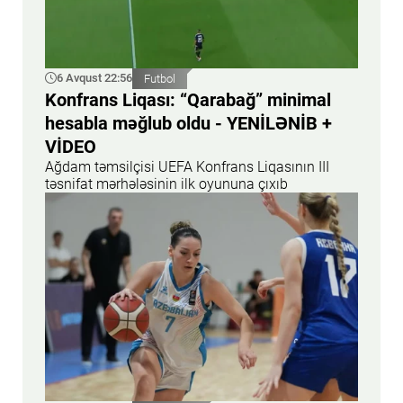
6 Avqust 22:56
Futbol
Konfrans Liqası: “Qarabağ” minimal
hesabla məğlub oldu - YENİLƏNİB +
VİDEO
Ağdam təmsilçisi UEFA Konfrans Liqasının III
təsnifat mərhələsinin ilk oyununa çıxıb