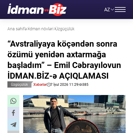
AZ
Ana səhifə
İdman növləri
Üzgüçülük
“Avstraliyaya köçəndən sonra
özümü yenidən axtarmağa
başladım” – Emil Cəbrayılovun
İDMAN.BİZ-ə AÇIQLAMASI
Üzgüçülük
Xəbərlər
7 İyul 2026 11:29
385