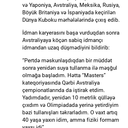
və Yaponiya, Avstraliya, Meksika, Rusiya,
Böyük Britaniya və İspaniyada keçirilən
Dünya Kuboku mərhələlərində çıxış edib.
İdman karyerasını başa vurduqdan sonra
Avstraliyaya köçən sabiq idmançı
idmandan uzaq düşmədiyini bildirib:
“Pertdə məskunlaşdıqdan bir müddət
sonra yenidən suya tullanma ilə məşğul
olmağa başladım. Hətta “Masters”
kateqoriyasında Qərbi Avstraliya
çempionatlarında da iştirak etdim.
Yadımdadır, yenidən 10 metrlik qülləyə
çıxdım və Olimpiadada yerinə yetirdiyim
bəzi tullanışları təkrarladım. O vaxt artıq
40 yaşa yaxın idim, amma fiziki formam
yaxşı idi”.