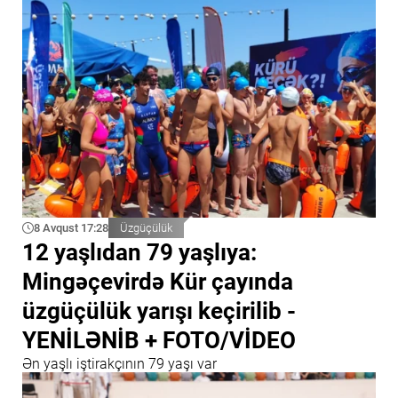
8 Avqust 17:28
Üzgüçülük
12 yaşlıdan 79 yaşlıya:
Mingəçevirdə Kür çayında
üzgüçülük yarışı keçirilib -
YENİLƏNİB + FOTO/VİDEO
Ən yaşlı iştirakçının 79 yaşı var