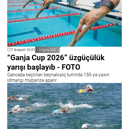
7 Avqust 10:21
Üzgüçülük
“Ganja Cup 2026” üzgüçülük
yarışı başlayıb - FOTO
Gəncədə keçirilən beynəlxalq turnirdə 150-yə yaxın
idmançı mübarizə aparır