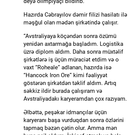
deyə olimpiyaçı bildirib.
Hazırda Cəbrayılov dəmir filizi hasilatı ilə
məşğul olan mədən şirkətində çalışır.
“Avstraliyaya köçəndən sonra özümü
yenidən axtarmağa başladım. Logistika
üzrə diplom aldım. Daha sonra müxtəlif
şirkətlərə iş üçün müraciət etdim və o
vaxt “Roheale” adlanan, hazırda isə
“Hancock Iron Ore” kimi fəaliyyət
göstərən şirkətdən təklif aldım. Artıq
səkkiz ildir burada çalışıram və
Avstraliyadakı karyeramdan çox razıyam.
Əlbəttə, peşəkar idmançılar üçün
karyeranı başa vurduqdan sonra özlərini
tapmaq bəzən çətin olur. Amma mən