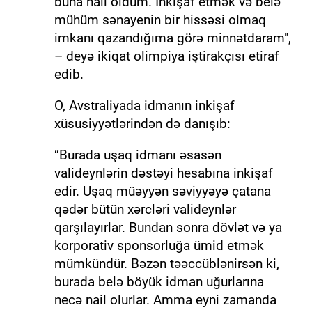
buna nail oldum. İnkişaf etmək və belə
mühüm sənayenin bir hissəsi olmaq
imkanı qazandığıma görə minnətdaram",
– deyə ikiqat olimpiya iştirakçısı etiraf
edib.
O, Avstraliyada idmanın inkişaf
xüsusiyyətlərindən də danışıb:
“Burada uşaq idmanı əsasən
valideynlərin dəstəyi hesabına inkişaf
edir. Uşaq müəyyən səviyyəyə çatana
qədər bütün xərcləri valideynlər
qarşılayırlar. Bundan sonra dövlət və ya
korporativ sponsorluğa ümid etmək
mümkündür. Bəzən təəccüblənirsən ki,
burada belə böyük idman uğurlarına
necə nail olurlar. Amma eyni zamanda