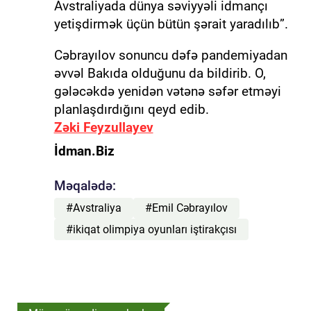
Avstraliyada dünya səviyyəli idmançı
yetişdirmək üçün bütün şərait yaradılıb”.
Cəbrayılov sonuncu dəfə pandemiyadan
əvvəl Bakıda olduğunu da bildirib. O,
gələcəkdə yenidən vətənə səfər etməyi
planlaşdırdığını qeyd edib.
Zəki Feyzullayev
İdman.Biz
Məqalədə:
#Avstraliya
#Emil Cəbrayılov
#ikiqat olimpiya oyunları iştirakçısı