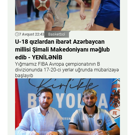
7 Avqust 22:43
Basketbol
U-18 qızlardan ibarət Azərbaycan
millisi Şimali Makedoniyanı məğlub
edib - YENİLƏNİB
Yığmamız FIBA Avropa çempionatının B
divizionunda 17-20-ci yerlər uğrunda mübarizəyə
başlayıb