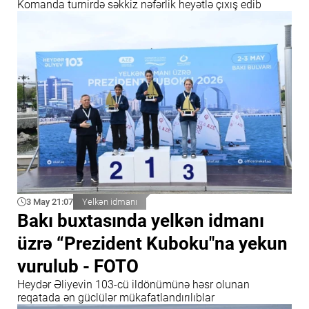
Komanda turnirdə səkkiz nəfərlik heyətlə çıxış edib
3 May 21:07
Yelkən idmanı
Bakı buxtasında yelkən idmanı
üzrə “Prezident Kuboku"na yekun
vurulub - FOTO
Heydər Əliyevin 103-cü ildönümünə həsr olunan
reqatada ən güclülər mükafatlandırılıblar