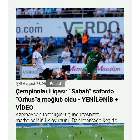
5 Avqust 23:08
Futbol
Çempionlar Liqası: “Sabah” səfərdə
“Orhus”a məğlub oldu - YENİLƏNİB +
VİDEO
Azərbaycan təmsilçisi üçüncü təsnifat
mərhələsinin ilk oyununu Danimarkada keçirib