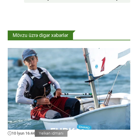
Mövzu üzrə digər xəbərlər
10 İyun 16:44
Yelkən idmanı