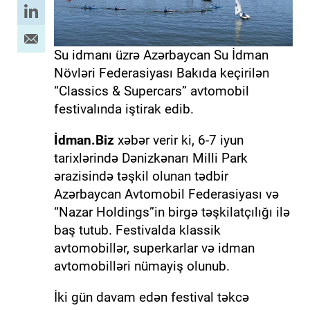
Su idmanı üzrə Azərbaycan Su İdman
Növləri Federasiyası Bakıda keçirilən
“Classics & Supercars” avtomobil
festivalında iştirak edib.
İdman.Biz
xəbər verir ki, 6-7 iyun
tarixlərində Dənizkənarı Milli Park
ərazisində təşkil olunan tədbir
Azərbaycan Avtomobil Federasiyası və
“Nazar Holdings”in birgə təşkilatçılığı ilə
baş tutub. Festivalda klassik
avtomobillər, superkarlar və idman
avtomobilləri nümayiş olunub.
İki gün davam edən festival təkcə