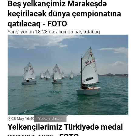
Beş yelkənçimiz Mərakeşdə
keçiriləcək dünya çempionatına
qatılacaq - FOTO
Yarış iyunun 18-28-i aralığında baş tutacaq
28 May 16:40
Yelkən idmanı
Yelkənçilərimiz Türkiyədə medal