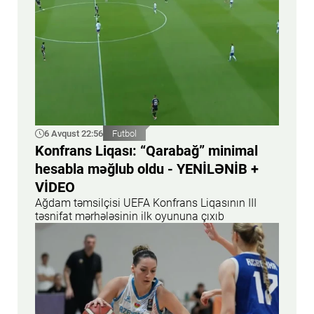
6 Avqust 22:56
Futbol
Konfrans Liqası: “Qarabağ” minimal
hesabla məğlub oldu - YENİLƏNİB +
VİDEO
Ağdam təmsilçisi UEFA Konfrans Liqasının III
təsnifat mərhələsinin ilk oyununa çıxıb