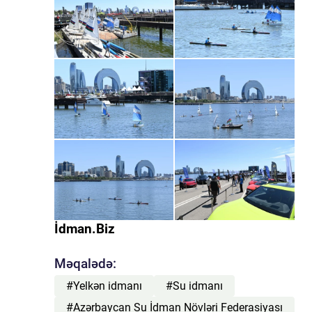
İdman.Biz
Məqalədə:
#Yelkən idmanı
#Su idmanı
#Azərbaycan Su İdman Növləri Federasiyası