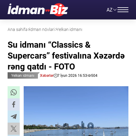
AZ
Ana səhifə
İdman növləri
Yelkən idmanı
Su idmanı “Classics &
Supercars” festivalına Xəzərdə
rəng qatdı - FOTO
Yelkən idmanı
Xəbərlər
7 İyun 2026 16:53
504