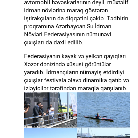
avtomobil həvəskarlarının deyil, müxtəlif
idman növlərinə maraq göstərən
iştirakçıların da diqqətini çəkib. Tədbirin
proqramına Azərbaycan Su İdman
Növləri Federasiyasının nümunəvi
çıxışları da daxil edilib.
Federasiyanın kayak və yelkən qayıqları
Xəzər dənizində xüsusi görüntülər
yaradıb. İdmançıların nümayiş etdirdiyi
çıxışlar festivala əlavə dinamika qatıb və
izləyicilər tərəfindən maraqla qarşılanıb.