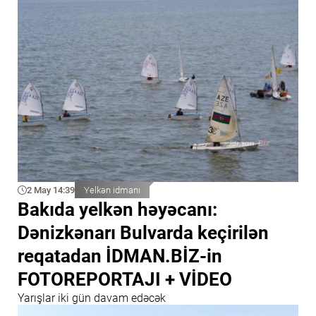
2 May 14:39
Yelkən idmanı
Bakıda yelkən həyəcanı:
Dənizkənarı Bulvarda keçirilən
reqatadan İDMAN.BİZ-in
FOTOREPORTAJI + VİDEO
Yarışlar iki gün davam edəcək