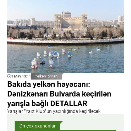
1 May 13:11
Yelkən idmanı
Bakıda yelkən həyəcanı:
Dənizkənarı Bulvarda keçirilən
yarışla bağlı DETALLAR
Yarışlar "Yaxt Klub"un yaxınlığında keçiriləcək
Ən çox oxunanlar