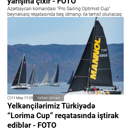
yarışına çıxır - FOTO
Azərbaycan komandası “Pro Sailing Optimist Cup”
beynəlxalq reqatasında beş idmançı ilə təmsil olunacaq
11 May 17:25
Yelkən idmanı
Yelkənçilərimiz Türkiyədə
“Lorima Cup” reqatasında iştirak
ediblər - FOTO