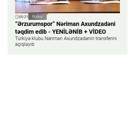
00:21
Futbol
“Ərzurumspor” Nəriman Axundzadəni
təqdim edib - YENİLƏNİB + VİDEO
Türkiyə klubu Nəriman Axundzadənin transferini
açıqlayıb