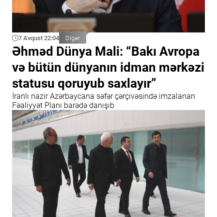
7 Avqust 22:04
Digər
Əhməd Dünya Mali: “Bakı Avropa
və bütün dünyanın idman mərkəzi
statusu qoruyub saxlayır”
İranlı nazir Azərbaycana səfər çərçivəsində imzalanan
Fəaliyyət Planı barədə danışıb