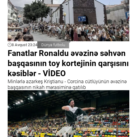
8 Avqust 23:24
Dünya futbolu
Fanatlar Ronaldu əvəzinə səhvən
başqasının toy kortejinin qarşısını
kəsiblər - VİDEO
Minlərlə azarkeş Kriştianu - Corcina cütlüyünün əvəzinə
başqasının nikah mərasiminə qatılıb