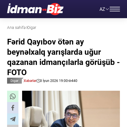
AZ
Ana səhifə
Digər
Fərid Qayıbov ötən ay
beynəlxalq yarışlarda uğur
qazanan idmançılarla görüşüb -
FOTO
Digər
Xəbərlər
3 İyun 2026 19:00
440