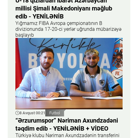
U-18 qızlardan ibarət Azərbaycan
millisi Şimali Makedoniyanı məğlub
edib - YENİLƏNİB
Yığmamız FIBA Avropa çempionatının B
divizionunda 17-20-ci yerlər uğrunda mübarizəyə
başlayıb
8 Avqust 00:21
Futbol
“Ərzurumspor” Nəriman Axundzadəni
təqdim edib - YENİLƏNİB + VİDEO
Türkiyə klubu Nəriman Axundzadənin transferini