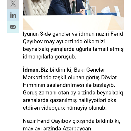
İyunun 3-də gənclər və idman naziri Fərid
Qayıbov may ayı ərzində ölkəmizi
beynəlxalq yarışlarda uğurla təmsil etmiş
idmançılarla görüşüb.
İdman.Biz
bildirir ki, Bakı Gənclər
Mərkəzində təşkil olunan görüş Dövlət
Himninin səsləndirilməsi ilə başlayıb.
Görüş zamanı ötən ay ərzində beynəlxalq
arenalarda qazanılmış nailiyyətləri əks
etdirən videoçarx nümayiş olunub.
Nazir Fərid Qayıbov çıxışında bildirib ki,
may ayı ərzində Azərbaycan