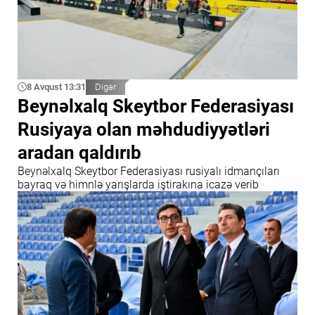
8 Avqust 13:31
Digər
Beynəlxalq Skeytbor Federasiyası
Rusiyaya olan məhdudiyyətləri
aradan qaldırıb
Beynəlxalq Skeytbor Federasiyası rusiyalı idmançıları
bayraq və himnlə yarışlarda iştirakına icazə verib