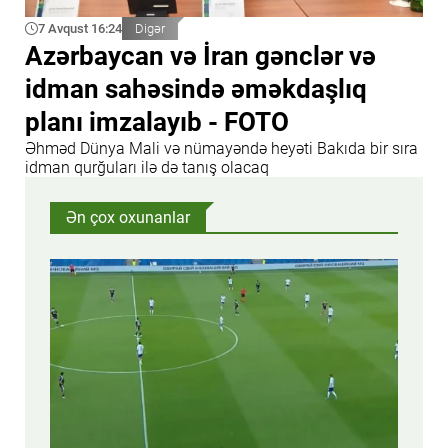
7 Avqust 16:24
Digər
Azərbaycan və İran gənclər və
idman sahəsində əməkdaşlıq
planı imzalayıb - FOTO
Əhməd Dünya Mali və nümayəndə heyəti Bakıda bir sıra
idman qurğuları ilə də tanış olacaq
Ən çox oxunanlar