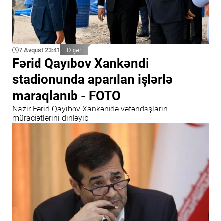
7 Avqust 23:41
Digər
Fərid Qayıbov Xankəndi
stadionunda aparılan işlərlə
maraqlanıb - FOTO
Nazir Fərid Qayıbov Xankənidə vətəndaşların
müraciətlərini dinləyib