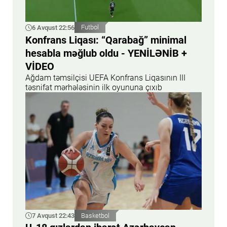
6 Avqust 22:56
Futbol
Konfrans Liqası: “Qarabağ” minimal
hesabla məğlub oldu - YENİLƏNİB +
VİDEO
Ağdam təmsilçisi UEFA Konfrans Liqasının III
təsnifat mərhələsinin ilk oyununa çıxıb
7 Avqust 22:43
Basketbol