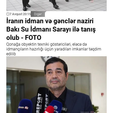
7 Avqust 20:15
Digər
İranın idman və gənclər naziri
Bakı Su İdmanı Sarayı ilə tanış
olub - FOTO
Qonağa obyektin texniki göstəriciləri, eləcə də
idmançıların hazırlığı üçün yaradılan imkanlar təqdim
edilib