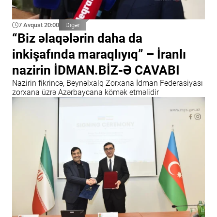
7 Avqust 20:00
Digər
“Biz əlaqələrin daha da
inkişafında maraqlıyıq” – İranlı
nazirin İDMAN.BİZ-Ə CAVABI
Nazirin fikrincə, Beynəlxalq Zorxana İdman Federasiyası
zorxana üzrə Azərbaycana kömək etməlidir