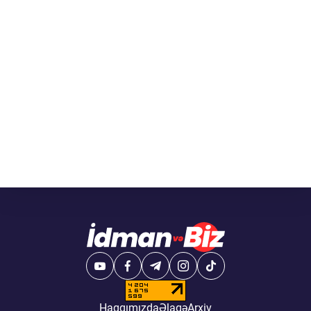
Haqqımızda
Əlaqə
Arxiv