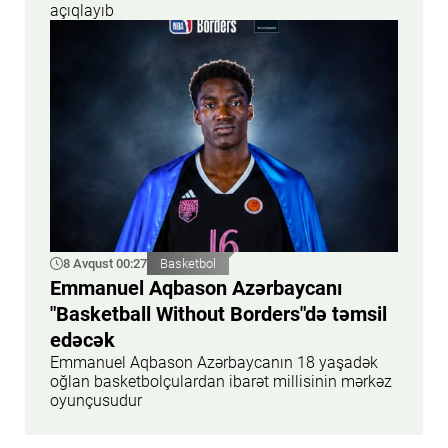
açıqlayıb
8 Avqust 00:27
Basketbol
Emmanuel Aqbason Azərbaycanı
"Basketball Without Borders"də təmsil
edəcək
Emmanuel Aqbason Azərbaycanın 18 yaşadək
oğlan basketbolçulardan ibarət millisinin mərkəz
oyunçusudur