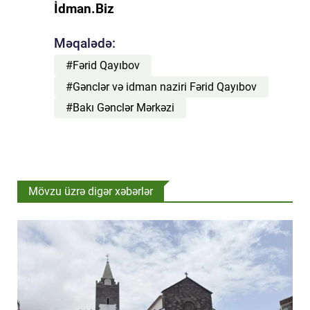
İdman.Biz
Məqalədə:
#Fərid Qayıbov
#Gənclər və idman naziri Fərid Qayıbov
#Bakı Gənclər Mərkəzi
Mövzu üzrə digər xəbərlər