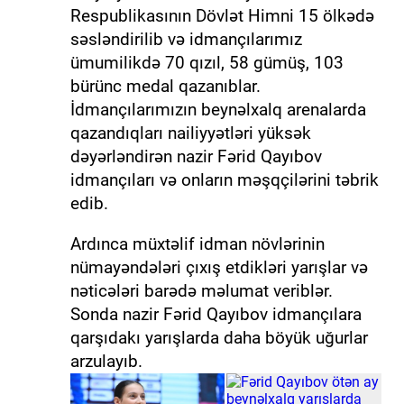
Respublikasının Dövlət Himni 15 ölkədə
səsləndirilib və idmançılarımız
ümumilikdə 70 qızıl, 58 gümüş, 103
bürünc medal qazanıblar.
İdmançılarımızın beynəlxalq arenalarda
qazandıqları nailiyyətləri yüksək
dəyərləndirən nazir Fərid Qayıbov
idmançıları və onların məşqçilərini təbrik
edib.
Ardınca müxtəlif idman növlərinin
nümayəndələri çıxış etdikləri yarışlar və
nəticələri barədə məlumat veriblər.
Sonda nazir Fərid Qayıbov idmançılara
qarşıdakı yarışlarda daha böyük uğurlar
arzulayıb.