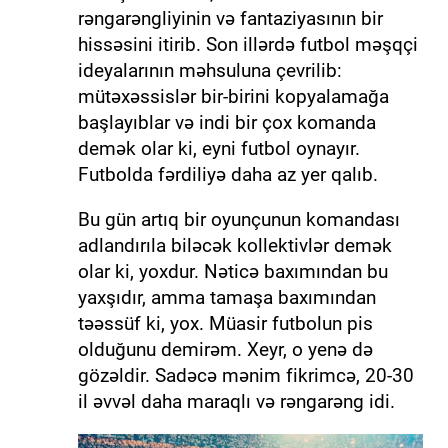
rəngarəngliyinin və fantaziyasının bir
hissəsini itirib. Son illərdə futbol məşqçi
ideyalarının məhsuluna çevrilib:
mütəxəssislər bir-birini kopyalamağa
başlayıblar və indi bir çox komanda
demək olar ki, eyni futbol oynayır.
Futbolda fərdiliyə daha az yer qalıb.
Bu gün artıq bir oyunçunun komandası
adlandırıla biləcək kollektivlər demək
olar ki, yoxdur. Nəticə baxımından bu
yaxşıdır, amma tamaşa baxımından
təəssüf ki, yox. Müasir futbolun pis
olduğunu demirəm. Xeyr, o yenə də
gözəldir. Sadəcə mənim fikrimcə, 20-30
il əvvəl daha maraqlı və rəngarəng idi.