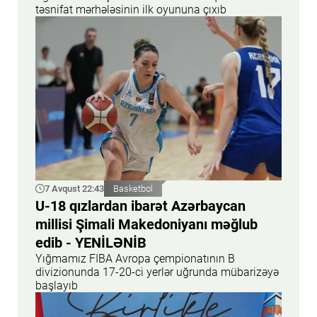
təsnifat mərhələsinin ilk oyununa çıxıb
7 Avqust 22:43
Basketbol
U-18 qızlardan ibarət Azərbaycan
millisi Şimali Makedoniyanı məğlub
edib - YENİLƏNİB
Yığmamız FIBA Avropa çempionatının B
divizionunda 17-20-ci yerlər uğrunda mübarizəyə
başlayıb