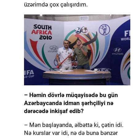
üzərimdə çox çalışırdım.
– Həmin dövrlə müqayisədə bu gün
Azərbaycanda idman şərhçiliyi nə
dərəcədə inkişaf edib?
– Mən başlayanda, əlbəttə ki, çətin idi.
Nə kurslar var idi, nə də buna bənzər