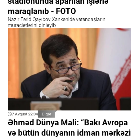
stadionunda aparılan işlərlə
maraqlanıb - FOTO
Nazir Fərid Qayıbov Xankənidə vətəndaşların
müraciətlərini dinləyib
7 Avqust 22:04
Digər
Əhməd Dünya Mali: “Bakı Avropa
və bütün dünyanın idman mərkəzi