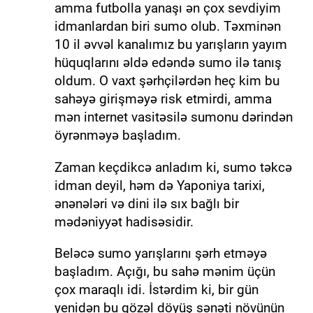
amma futbolla yanaşı ən çox sevdiyim
idmanlardan biri sumo olub. Təxminən
10 il əvvəl kanalımız bu yarışların yayım
hüquqlarını əldə edəndə sumo ilə tanış
oldum. O vaxt şərhçilərdən heç kim bu
sahəyə girişməyə risk etmirdi, amma
mən internet vasitəsilə sumonu dərindən
öyrənməyə başladım.
Zaman keçdikcə anladım ki, sumo təkcə
idman deyil, həm də Yaponiya tarixi,
ənənələri və dini ilə sıx bağlı bir
mədəniyyət hadisəsidir.
Beləcə sumo yarışlarını şərh etməyə
başladım. Açığı, bu sahə mənim üçün
çox maraqlı idi. İstərdim ki, bir gün
yenidən bu gözəl döyüş sənəti növünün