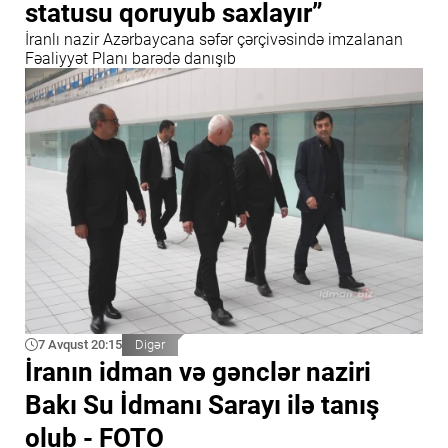
statusu qoruyub saxlayır”
İranlı nazir Azərbaycana səfər çərçivəsində imzalanan
Fəaliyyət Planı barədə danışıb
7 Avqust 20:15
Digər
İranın idman və gənclər naziri
Bakı Su İdmanı Sarayı ilə tanış
olub - FOTO