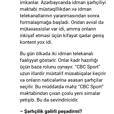
imkanlar. Azərbaycanda idman şərhçiliyi
məktəbi müstəqillikdən və idman
telekanallarının yaranmasından sonra
formalaşmağa başladı. Ondan əvvəl də
mütəxəssislər var idi, amma onların
inkişaf etməsi üçün kifayət qədər geniş
kontent yox idi.
Bu gün ölkədə iki idman telekanalı
fəaliyyət göstərir. Onlar kadr hazırlığı
üçün baza rolunu oynayır. “CBC Sport”
uzun illərdir müxtəlif müsabiqələr keçirir
və onların nəticələrinə əsasən şərhçilər
seçilir. Bu müddətdə məhz “CBC Sport”
məktəbindən çıxan çoxlu yeni simalar
yetişib. Bu da sevindiricidir.
– Şərhçilik gəlirli peşədirmi?