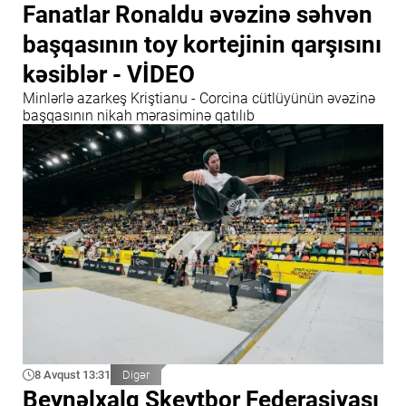
Fanatlar Ronaldu əvəzinə səhvən
başqasının toy kortejinin qarşısını
kəsiblər - VİDEO
Minlərlə azarkeş Kriştianu - Corcina cütlüyünün əvəzinə
başqasının nikah mərasiminə qatılıb
8 Avqust 13:31
Digər
Beynəlxalq Skeytbor Federasiyası