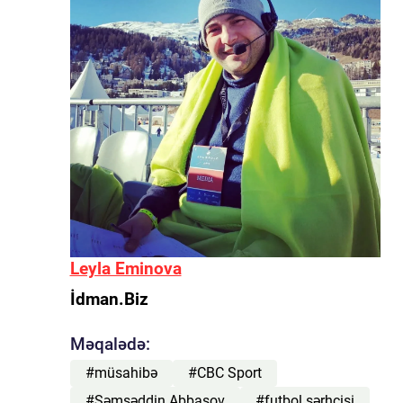
Leyla Eminova
İdman.Biz
Məqalədə:
#müsahibə
#CBC Sport
#Şəmsəddin Abbasov
#futbol şərhçisi