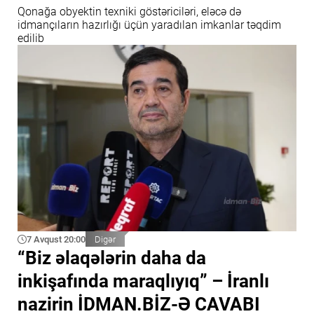
Qonağa obyektin texniki göstəriciləri, eləcə də
idmançıların hazırlığı üçün yaradılan imkanlar təqdim
edilib
7 Avqust 20:00
Digər
“Biz əlaqələrin daha da
inkişafında maraqlıyıq” – İranlı
nazirin İDMAN.BİZ-Ə CAVABI