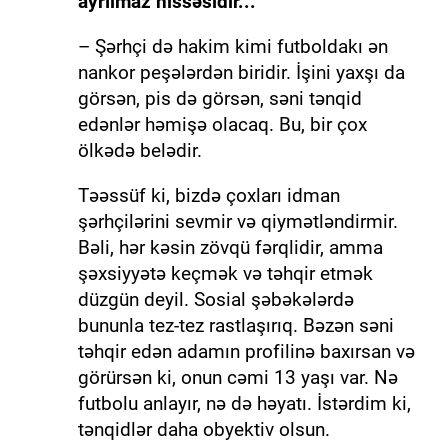
ayrılmaz hissəsidir...
– Şərhçi də hakim kimi futboldakı ən
nankor peşələrdən biridir. İşini yaxşı da
görsən, pis də görsən, səni tənqid
edənlər həmişə olacaq. Bu, bir çox
ölkədə belədir.
Təəssüf ki, bizdə çoxları idman
şərhçilərini sevmir və qiymətləndirmir.
Bəli, hər kəsin zövqü fərqlidir, amma
şəxsiyyətə keçmək və təhqir etmək
düzgün deyil. Sosial şəbəkələrdə
bununla tez-tez rastlaşırıq. Bəzən səni
təhqir edən adamın profilinə baxırsan və
görürsən ki, onun cəmi 13 yaşı var. Nə
futbolu anlayır, nə də həyatı. İstərdim ki,
tənqidlər daha obyektiv olsun.