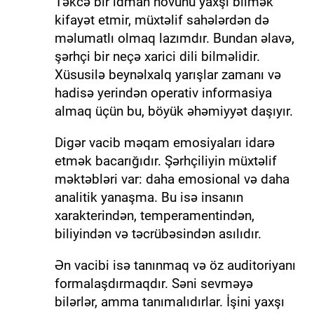
Təkcə bir idman növünü yaxşı bilmək
kifayət etmir, müxtəlif sahələrdən də
məlumatlı olmaq lazımdır. Bundan əlavə,
şərhçi bir neçə xarici dili bilməlidir.
Xüsusilə beynəlxalq yarışlar zamanı və
hadisə yerindən operativ informasiya
almaq üçün bu, böyük əhəmiyyət daşıyır.
Digər vacib məqam emosiyaları idarə
etmək bacarığıdır. Şərhçiliyin müxtəlif
məktəbləri var: daha emosional və daha
analitik yanaşma. Bu isə insanın
xarakterindən, temperamentindən,
biliyindən və təcrübəsindən asılıdır.
Ən vacibi isə tanınmaq və öz auditoriyanı
formalaşdırmaqdır. Səni sevməyə
bilərlər, amma tanımalıdırlar. İşini yaxşı