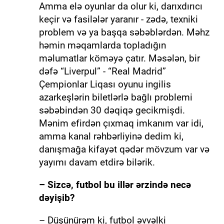
Amma elə oyunlar da olur ki, darıxdırıcı
keçir və fasilələr yaranır - zədə, texniki
problem və ya başqa səbəblərdən. Məhz
həmin məqamlarda topladığın
məlumatlar köməyə çatır. Məsələn, bir
dəfə “Liverpul” - “Real Madrid”
Çempionlar Liqası oyunu ingilis
azarkeşlərin biletlərlə bağlı problemi
səbəbindən 30 dəqiqə gecikmişdi.
Mənim efirdən çıxmaq imkanım var idi,
amma kanal rəhbərliyinə dedim ki,
danışmağa kifayət qədər mövzum var və
yayımı davam etdirə bilərik.
– Sizcə, futbol bu illər ərzində necə
dəyişib?
– Düşünürəm ki, futbol əvvəlki