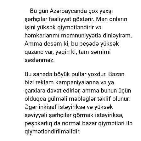
– Bu gün Azərbaycanda çox yaxşı
şərhçilər fəaliyyət göstərir. Mən onların
işini yüksək qiymətləndirir və
həmkarlarımı məmnuniyyətlə dinləyirəm.
Amma desəm ki, bu peşədə yüksək
qazanc var, yəqin ki, tam səmimi
səslənməz.
Bu sahədə böyük pullar yoxdur. Bəzən
bizi reklam kampaniyalarına və ya
çarxlara dəvət edirlər, amma bunun üçün
olduqca gülməli məbləğlər təklif olunur.
Əgər inkişaf istəyiriksə və yüksək
səviyyəli şərhçilər görmək istəyiriksə,
peşəkarlıq da normal bazar qiymətləri ilə
qiymətləndirilməlidir.