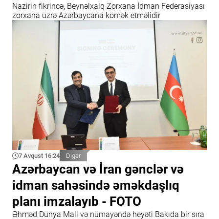
Nazirin fikrincə, Beynəlxalq Zorxana İdman Federasiyası
zorxana üzrə Azərbaycana kömək etməlidir
7 Avqust 16:24
Digər
Azərbaycan və İran gənclər və
idman sahəsində əməkdaşlıq
planı imzalayıb - FOTO
Əhməd Dünya Mali və nümayəndə heyəti Bakıda bir sıra