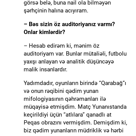
görsə belə, buna nail ola bilməyən
şərhçinin halına acıyıram.
– Bəs sizin öz auditoriyanız varmı?
Onlar kimlərdir?
– Hesab edirəm ki, mənim öz
auditoriyam var. Bunlar mütaliəli, futbolu
yaxşı anlayan və analitik düşüncəyə
malik insanlardır.
Yadımdadır, oyunların birində “Qarabağ”ı
və onun rəqibini qədim yunan
mifologiyasının qəhrəmanları ilə
müqayisə etmişdim. Matç Yunanıstanda
keçirildiyi üçün “atlılara” qanadlı at
Peqas obrazını vermişdim. Demişdim ki,
biz qədim yunanların müdriklik və hərbi