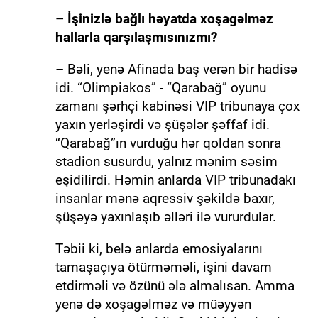
– İşinizlə bağlı həyatda xoşagəlməz
hallarla qarşılaşmısınızmı?
– Bəli, yenə Afinada baş verən bir hadisə
idi. “Olimpiakos” - “Qarabağ” oyunu
zamanı şərhçi kabinəsi VIP tribunaya çox
yaxın yerləşirdi və şüşələr şəffaf idi.
“Qarabağ”ın vurduğu hər qoldan sonra
stadion susurdu, yalnız mənim səsim
eşidilirdi. Həmin anlarda VIP tribunadakı
insanlar mənə aqressiv şəkildə baxır,
şüşəyə yaxınlaşıb əlləri ilə vururdular.
Təbii ki, belə anlarda emosiyalarını
tamaşaçıya ötürməməli, işini davam
etdirməli və özünü ələ almalısan. Amma
yenə də xoşagəlməz və müəyyən