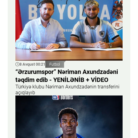
8 Avqust 00:21
Futbol
“Ərzurumspor” Nəriman Axundzadəni
təqdim edib - YENİLƏNİB + VİDEO
Türkiyə klubu Nəriman Axundzadənin transferini
açıqlayıb