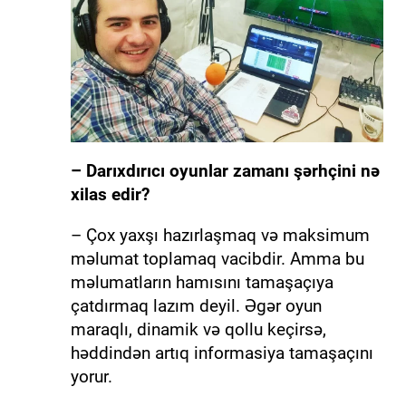
– Darıxdırıcı oyunlar zamanı şərhçini nə
xilas edir?
– Çox yaxşı hazırlaşmaq və maksimum
məlumat toplamaq vacibdir. Amma bu
məlumatların hamısını tamaşaçıya
çatdırmaq lazım deyil. Əgər oyun
maraqlı, dinamik və qollu keçirsə,
həddindən artıq informasiya tamaşaçını
yorur.