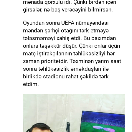
mənada qorxulu idi. Çünki birdən içəri
girsələr, nə baş verəcəyini bilmirsən.
Oyundan sonra UEFA nümayəndəsi
məndən şərhçi otağını tərk etməyə
tələsməməyi xahiş etdi. Bu baxımdan
onlara təşəkkür düşür. Çünki onlar üçün
matç iştirakçılarının təhlükəsizliyi hər
zaman prioritetdir. Təxminən yarım saat
sonra təhlükəsizlik əməkdaşları ilə
birlikdə stadionu rahat şəkildə tərk
etdim.