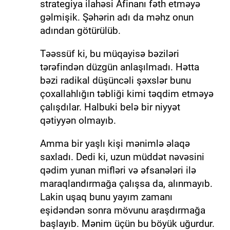
strategiya ilahəsi Afinanı fəth etməyə
gəlmişik. Şəhərin adı da məhz onun
adından götürülüb.
Təəssüf ki, bu müqayisə bəziləri
tərəfindən düzgün anlaşılmadı. Hətta
bəzi radikal düşüncəli şəxslər bunu
çoxallahlığın təbliği kimi təqdim etməyə
çalışdılar. Halbuki belə bir niyyət
qətiyyən olmayıb.
Amma bir yaşlı kişi mənimlə əlaqə
saxladı. Dedi ki, uzun müddət nəvəsini
qədim yunan mifləri və əfsanələri ilə
maraqlandırmağa çalışsa da, alınmayıb.
Lakin uşaq bunu yayım zamanı
eşidəndən sonra mövunu araşdırmağa
başlayıb. Mənim üçün bu böyük uğurdur.