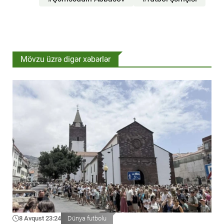
Mövzu üzrə digər xəbərlər
8 Avqust 23:24
Dünya futbolu