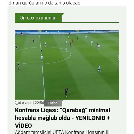
idman qurğuları ilə də tanış olacaq
Ən çox oxunanlar
6 Avqust 22:56
Futbol
Konfrans Liqası: “Qarabağ” minimal
hesabla məğlub oldu - YENİLƏNİB +
VİDEO
Ağdam təmsilçisi UEFA Konfrans Liqasının III