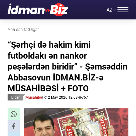
AZ
Ana səhifə
Digər
“Şərhçi də hakim kimi
futboldakı ən nankor
peşələrdən biridir” - Şəmsəddin
Abbasovun İDMAN.BİZ-ə
MÜSAHİBƏSİ + FOTO
Digər
Müsahibə
12 May 2026 12:08
767