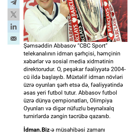
Şəmsəddin Abbasov “CBC Sport”
telekanalının idman şərhçisi, həmçinin
xəbərlər və sosial media xidmətinin
direktorudur. O, peşəkar fəaliyyətə 2004-
cü ildə başlayıb. Müxtəlif idman növləri
üzrə oyunları şərh etsə də, fəaliyyətində
əsas yeri futbol tutur. Abbasov futbol
üzrə dünya çempionatları, Olimpiya
Oyunları və digər nüfuzlu beynəlxalq
turnirlərdə zəngin təcrübə qazanıb.
İdman.Biz
-ə müsahibəsi zamanı