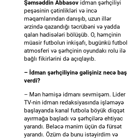
Şəmsəddin Abbasov
idman şərhçiliyi
peşəsinin çətinlikləri və incə
məqamlarından danışıb, uzun illər
ərzində qazandığı təcrübəni və yadda
qalan hadisələri bölüşüb. O, həmçinin
müasir futbolun inkişafı, bugünkü futbol
atmosferi və şərhçinin oyundakı rolu ilə
bağlı fikirlərini də açıqlayıb.
– İdman şərhçiliyinə gəlişiniz necə baş
verdi?
– Mən həmişə idmanı sevmişəm. Lider
TV-nin idman redaksiyasında işləməyə
başlayanda kanal futbola böyük diqqət
ayırmağa başladı və şərhçilərə ehtiyac
yarandı. Beləcə mənim üçün də fürsət
yarandı. Özüm də bunu istəyirdim və