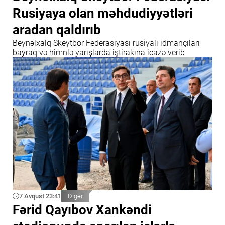
Rusiyaya olan məhdudiyyətləri
aradan qaldırıb
Beynəlxalq Skeytbor Federasiyası rusiyalı idmançıları
bayraq və himnlə yarışlarda iştirakına icazə verib
7 Avqust 23:41
Digər
Fərid Qayıbov Xankəndi