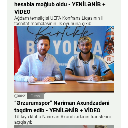
hesabla məğlub oldu - YENİLƏNİB +
VİDEO
Ağdam təmsilçisi UEFA Konfrans Liqasının III
təsnifat mərhələsinin ilk oyununa çıxıb
00:21
Futbol
“Ərzurumspor” Nəriman Axundzadəni
təqdim edib - YENİLƏNİB + VİDEO
Türkiyə klubu Nəriman Axundzadənin transferini
açıqlayıb