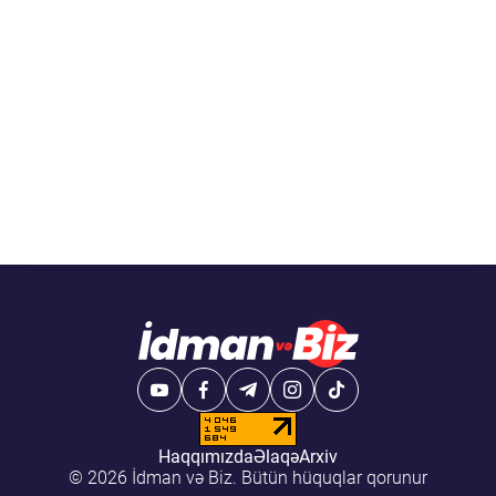
Haqqımızda
Əlaqə
Arxiv
© 2026 İdman və Biz. Bütün hüquqlar qorunur