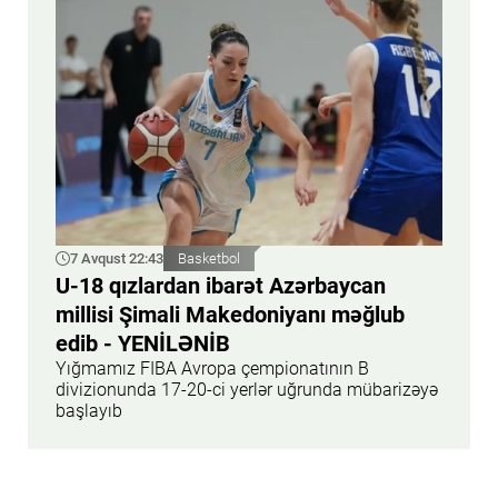
7 Avqust 22:43
Basketbol
U-18 qızlardan ibarət Azərbaycan
millisi Şimali Makedoniyanı məğlub
edib - YENİLƏNİB
Yığmamız FIBA Avropa çempionatının B
divizionunda 17-20-ci yerlər uğrunda mübarizəyə
başlayıb