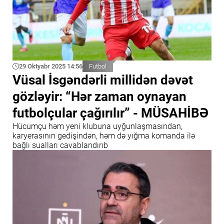
29 Oktyabr 2025 14:56
Futbol
Vüsal İsgəndərli millidən dəvət
gözləyir: “Hər zaman oynayan
futbolçular çağırılır” - MÜSAHİBƏ
Hücumçu həm yeni klubuna uyğunlaşmasından,
karyerasının gedişindən, həm də yığma komanda ilə
bağlı sualları cavablandırıb