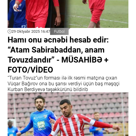
29 Oktyabr 2025 16:47
Futbol
Hamı onu əcnəbi hesab edir:
“Atam Sabirabaddan, anam
Tovuzdandır” - MÜSAHİBƏ +
FOTO/VİDEO
“Turan Tovuz”un forması ilə ilk rəsmi matçına çıxan
Vüqar Bağırov ona bu şansı verdiyi üçün baş məşqçi
Kurban Berdiyevə təşəkkürünü bildirib