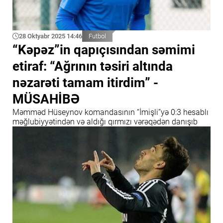
28 Oktyabr 2025 14:46
Futbol
“Kəpəz”in qapıçısından səmimi
etiraf: “Ağrının təsiri altında
nəzarəti tamam itirdim” -
MÜSAHİBƏ
Məmməd Hüseynov komandasının “İmişli”yə 0:3 hesablı
məğlubiyyətindən və aldığı qırmızı vərəqədən danışıb