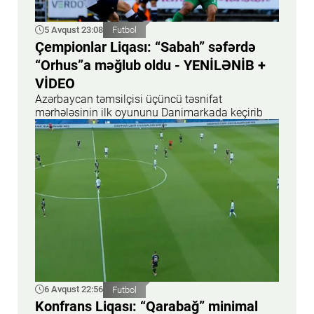
5 Avqust 23:08
Futbol
Çempionlar Liqası: “Sabah” səfərdə
“Orhus”a məğlub oldu - YENİLƏNİB +
VİDEO
Azərbaycan təmsilçisi üçüncü təsnifat
mərhələsinin ilk oyununu Danimarkada keçirib
6 Avqust 22:56
Futbol
Konfrans Liqası: “Qarabağ” minimal