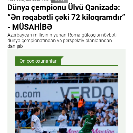
Dünya çempionu Ülvü Qənizadə:
“Ən rəqabətli çəki 72 kiloqramdır”
- MÜSAHİBƏ
Azərbaycan millisinin yunan-Roma güləşçisi növbəti
dünya çempionatından və perspektiv planlarından
danışıb
Ən çox oxunanlar