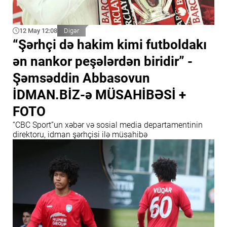
12 May 12:08
Digər
“Şərhçi də hakim kimi futboldakı
ən nankor peşələrdən biridir” -
Şəmsəddin Abbasovun
İDMAN.BİZ-ə MÜSAHİBƏSİ +
FOTO
“CBC Sport”un xəbər və sosial media departamentinin
direktoru, idman şərhçisi ilə müsahibə