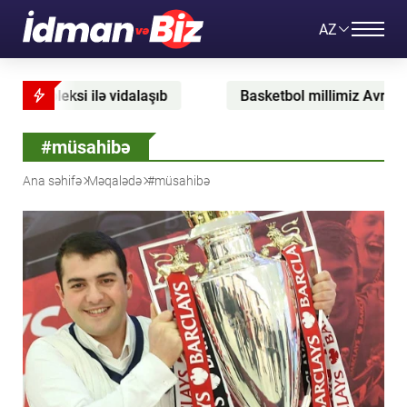
AZ
Basketbol millimiz Avropa çempionatında Estoniyanı 
#müsahibə
Ana səhifə
Məqalədə
#müsahibə