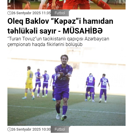
26 Sentyabr 2025 11:35
Futbol
Oleq Baklov “Kəpəz”i hamıdan
təhlükəli sayır - MÜSAHİBƏ
“Turan Tovuz”un tacikistanlı qapıçısı Azərbaycan
çempionatı haqda fikirlərini bölüşüb
26 Sentyabr 2025 10:30
Futbol