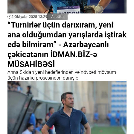
2 Oktyabr 2025 13:29
Atletika
“Turnirlər üçün darıxıram, yeni
ana olduğumdan yarışlarda iştirak
edə bilmirəm” - Azərbaycanlı
çəkicatanın İDMAN.BİZ-ə
MÜSAHİBƏSİ
Anna Skidan yeni hədəflərindən və növbəti mövsüm
üçün hazırlıq prosesindən danışıb