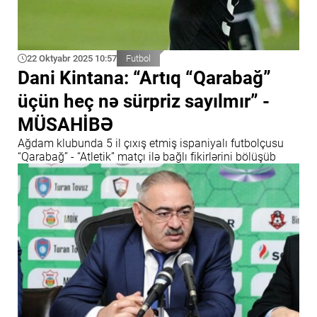
22 Oktyabr 2025 10:57
Futbol
Dani Kintana: “Artıq “Qarabağ”
üçün heç nə sürpriz sayılmır” -
MÜSAHİBƏ
Ağdam klubunda 5 il çıxış etmiş ispaniyalı futbolçusu
“Qarabağ” - “Atletik” matçı ilə bağlı fikirlərini bölüşüb