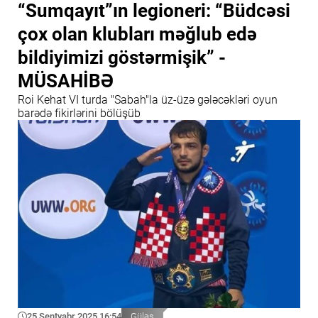
“Sumqayıt”ın legioneri: “Büdcəsi
çox olan klubları məğlub edə
bildiyimizi göstərmişik” -
MÜSAHİBƏ
Roi Kehat VI turda "Sabah"la üz-üzə gələcəkləri oyun
barədə fikirlərini bölüşüb
25 Sentyabr 2025 16:54
Güləş