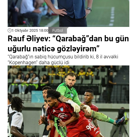
1 Oktyabr 2025 18:00
Futbol
Rauf Əliyev: “Qarabağ”dan bu gün
uğurlu nəticə gözləyirəm”
“Qarabağ”ın sabiq hücumçusu bildirib ki, 8 il əvvəlki
“Kopenhagen” daha güclü idi