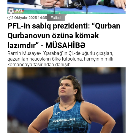
2 Oktyabr 2025 14:35
Futbol
PFL-in sabiq prezidenti: “Qurban
Qurbanovun özünə kömək
lazımdır” - MÜSAHİBƏ
Ramin Musayev “Qarabağ”ın ÇL-də uğurlu çıxışları,
qazanılan nəticələrin ölkə futboluna, həmçinin milli
komandaya təsirindən danışıb