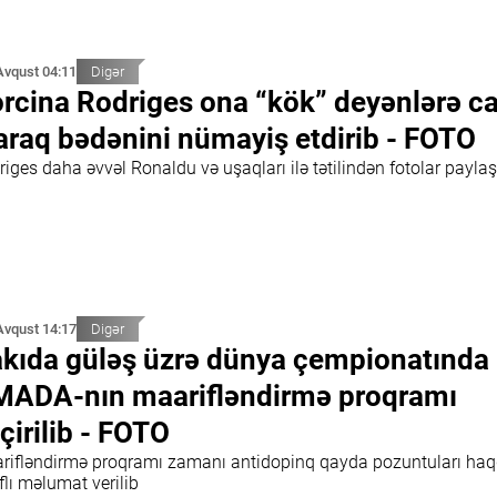
Avqust 04:11
Digər
rcina Rodriges ona “kök” deyənlərə c
araq bədənini nümayiş etdirib - FOTO
iges daha əvvəl Ronaldu və uşaqları ilə tətilindən fotolar paylaş
Avqust 14:17
Digər
kıda güləş üzrə dünya çempionatında
ADA-nın maarifləndirmə proqramı
çirilib - FOTO
rifləndirmə proqramı zamanı antidopinq qayda pozuntuları ha
flı məlumat verilib