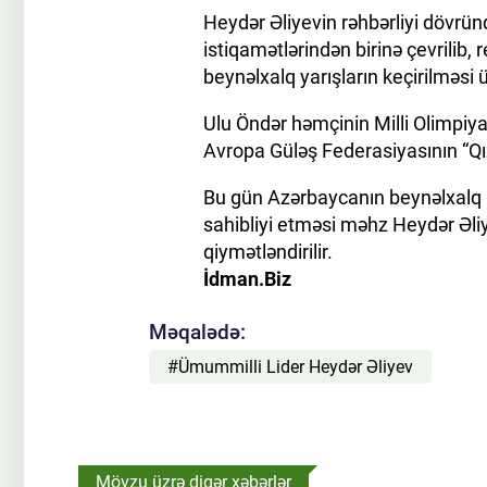
Heydər Əliyevin rəhbərliyi dövründ
istiqamətlərindən birinə çevrilib, 
beynəlxalq yarışların keçirilməs
Ulu Öndər həmçinin Milli Olimpiy
Avropa Güləş Federasiyasının “Qı
Bu gün Azərbaycanın beynəlxalq i
sahibliyi etməsi məhz Heydər Əli
qiymətləndirilir.
İdman.Biz
Məqalədə:
#Ümummilli Lider Heydər Əliyev
Mövzu üzrə digər xəbərlər