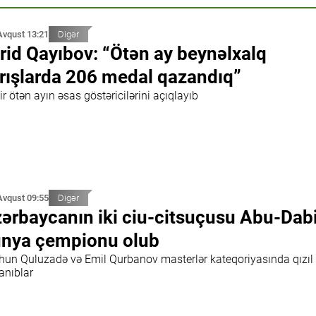
Avqust 13:21
Digər
rid Qayıbov: “Ötən ay beynəlxalq
rışlarda 206 medal qazandıq”
r ötən ayın əsas göstəricilərini açıqlayıb
Avqust 09:55
Digər
ərbaycanın iki ciu-citsuçusu Abu-Dab
nya çempionu olub
hun Quluzadə və Emil Qurbanov masterlər kateqoriyasında qızıl
anıblar