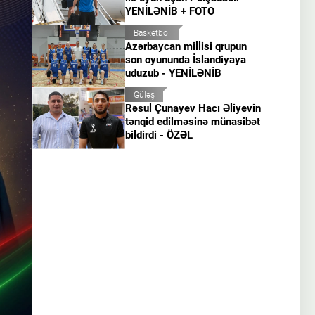
YENİLƏNİB + FOTO
Basketbol
Azərbaycan millisi qrupun
son oyununda İslandiyaya
uduzub - YENİLƏNİB
Güləş
Rəsul Çunayev Hacı Əliyevin
tənqid edilməsinə münasibət
bildirdi - ÖZƏL