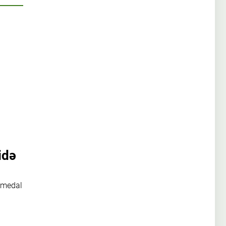
idə
 medal