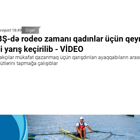
Avqust 18:49
Digər
Ş-də rodeo zamanı qadınlar üçün qeyr
i yarış keçirilib - VİDEO
irakçılar mükafat qazanmaq üçün qarışdırılan ayaqqabıların ara
ütlərini tapmağa çalışıblar