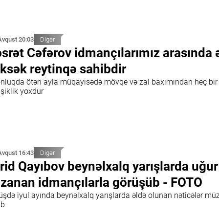
Avqust 20:03
Digər
srət Cəfərov idmançılarımız arasında 
ksək reytinqə sahibdir
 onluqda ötən ayla müqayisədə mövqe və zal baxımından heç bir
şiklik yoxdur
Avqust 16:43
Digər
rid Qayıbov beynəlxalq yarışlarda uğur
zanan idmançılarla görüşüb - FOTO
üşdə iyul ayında beynəlxalq yarışlarda əldə olunan nəticələr mü
ib