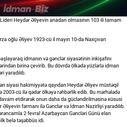
ideri Heydər Əliyevin anadan olmasının 103 ili tamam
lirza oğlu Əliyev 1923-cü il mayın 10-da Naxçıvan
şlayaraq idmanın və gənclər siyasətinin inkişafını
ərindən birinə çevirib. Bu dövrdə ölkədə yüzlərlə idman
ri yaradılıb.
nidən siyasi hakimiyyətə qayıdan Heydər Əliyev müstəqil
ə 2003-cü ilə qədər ölkəyə rəhbərlik edib. Bu mərhələdə
i davam etdirərək onun daha da gücləndirilməsinə xüsusi
r Əliyevin fərmanı ilə Gənclər və İdman Nazirliyi yaradılıb.
 sərəncamla 2 fevral Azərbaycan Gəncləri Günü elan
k belə təşəbbüs idi.