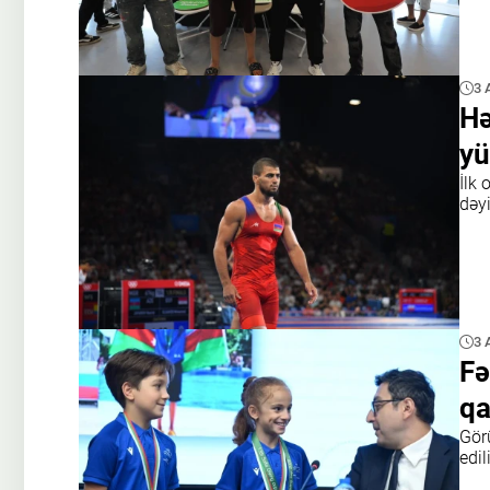
3 
Hə
yü
İlk
dəyi
3 
Fə
qa
Gör
edil