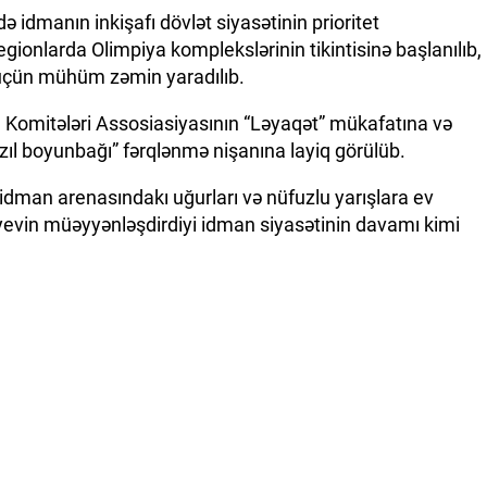
ə idmanın inkişafı dövlət siyasətinin prioritet
regionlarda Olimpiya komplekslərinin tikintisinə başlanılıb,
i üçün mühüm zəmin yaradılıb.
a Komitələri Assosiasiyasının “Ləyaqət” mükafatına və
zıl boyunbağı” fərqlənmə nişanına layiq görülüb.
dman arenasındakı uğurları və nüfuzlu yarışlara ev
yevin müəyyənləşdirdiyi idman siyasətinin davamı kimi