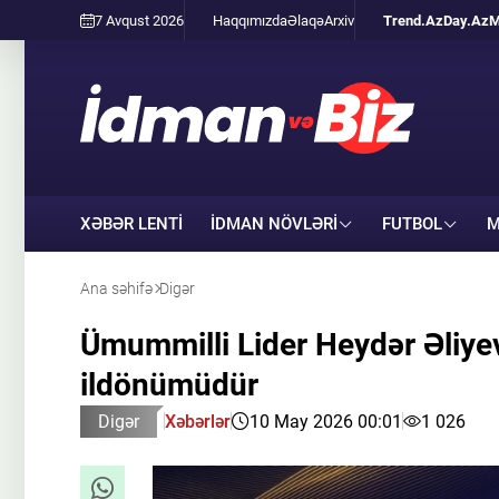
7 Avqust 2026
Haqqımızda
Əlaqə
Arxiv
Trend.Az
Day.Az
M
XƏBƏR LENTİ
İDMAN NÖVLƏRI
FUTBOL
M
Ana səhifə
Digər
Ümummilli Lider Heydər Əliye
ildönümüdür
Digər
Xəbərlər
10 May 2026 00:01
1 026