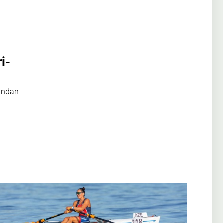
i-
sından