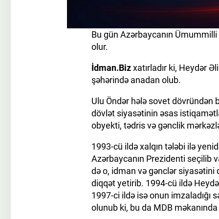
Bu gün Azərbaycanın Ümummilli L
olur.
İdman.Biz
xatırladır ki, Heydər Ə
şəhərində anadan olub.
Ulu Öndər hələ sovet dövründən ba
dövlət siyasətinin əsas istiqamətl
obyekti, tədris və gənclik mərkəzlə
1993-cü ildə xalqın tələbi ilə ye
Azərbaycanın Prezidenti seçilib v
də o, idman və gənclər siyasətin
diqqət yetirib. 1994-cü ildə Heydə
1997-ci ildə isə onun imzaladığı
olunub ki, bu da MDB məkanında il