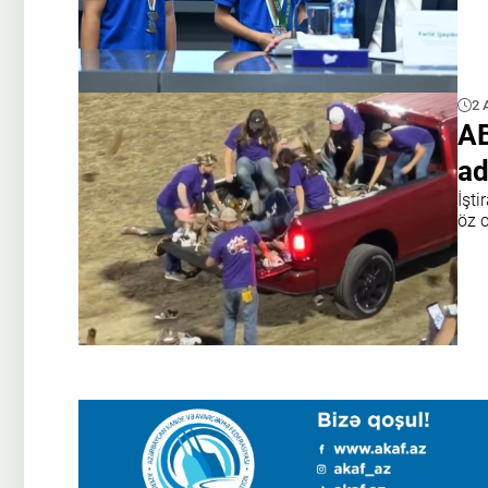
2 
AB
ad
İşt
öz c