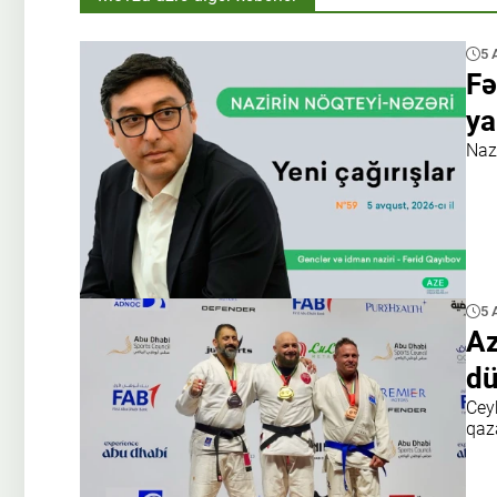
5 
Fə
ya
Nazi
5 
Az
dü
Cey
qaz