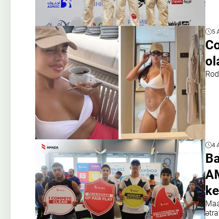
5 
Co
ol
Rodr
4 
Ba
AM
ke
Maa
ətra