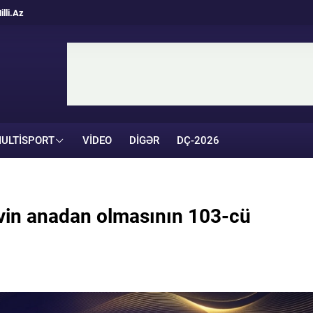
illi.Az
ULTISPORT
VIDEO
DIGƏR
DÇ-2026
vin anadan olmasının 103-cü