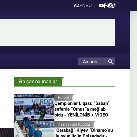
AZ
EN
RU
Ən çox oxunanlar
Futbol
Çempionlar Liqası: “Sabah”
səfərdə “Orhus”a məğlub
oldu - YENİLƏNİB + VİDEO
Azərbaycan futbolu
“Qarabağ” Kiyev “Dinamo”su
ilə oyun üçün Polşadadır -