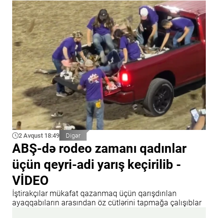
2 Avqust 18:49
Digər
ABŞ-də rodeo zamanı qadınlar
üçün qeyri-adi yarış keçirilib -
VİDEO
İştirakçılar mükafat qazanmaq üçün qarışdırılan
ayaqqabıların arasından öz cütlərini tapmağa çalışıblar