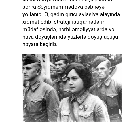
sonra Seyidməmmədova cəbhəyə
yollanıb. O, qadın qırıcı aviasiya alayında
xidmət edib, strateji istiqamətlərin
müdafiəsində, hərbi əməliyyatlarda və
hava döyüşlərində yüzlərlə döyüş uçuşu
həyata keçirib.