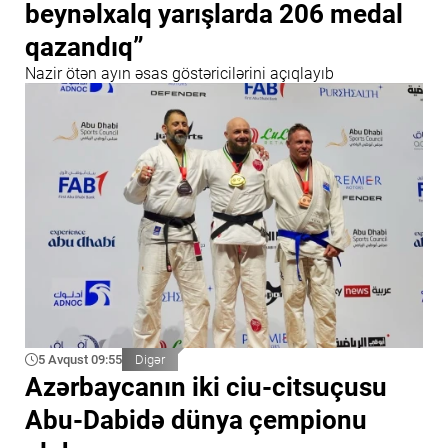
beynəlxalq yarışlarda 206 medal
qazandıq”
Nazir ötən ayın əsas göstəricilərini açıqlayıb
5 Avqust 09:55
Digər
Azərbaycanın iki ciu-citsuçusu
Abu-Dabidə dünya çempionu