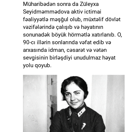
Müharibədən sonra da Züleyxa
Seyidməmmədova aktiv ictimai
fəaliyyətlə məşğul olub, müxtəlif dövlət
vəzifələrində çalışıb və həyatının
sonunadək böyük hörmətlə xatırlanıb. O,
90-cı illərin sonlarında vəfat edib və
arxasında idman, cəsarət və vətən
sevgisinin birləşdiyi unudulmaz həyat
yolu qoyub.