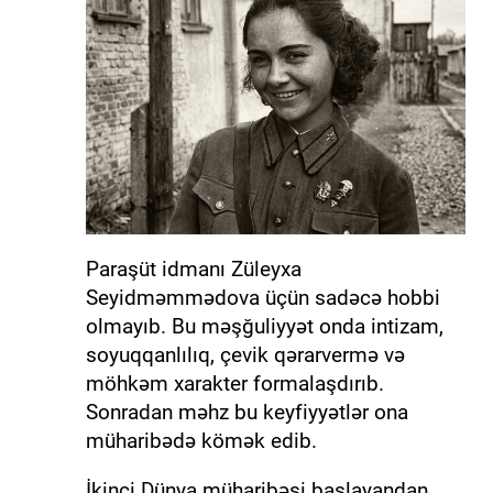
Paraşüt idmanı Züleyxa
Seyidməmmədova üçün sadəcə hobbi
olmayıb. Bu məşğuliyyət onda intizam,
soyuqqanlılıq, çevik qərarvermə və
möhkəm xarakter formalaşdırıb.
Sonradan məhz bu keyfiyyətlər ona
müharibədə kömək edib.
İkinci Dünya müharibəsi başlayandan