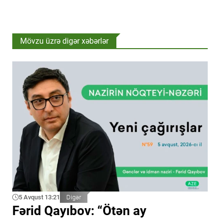
Mövzu üzrə digər xəbərlər
5 Avqust 13:21
Digər
Fərid Qayıbov: “Ötən ay