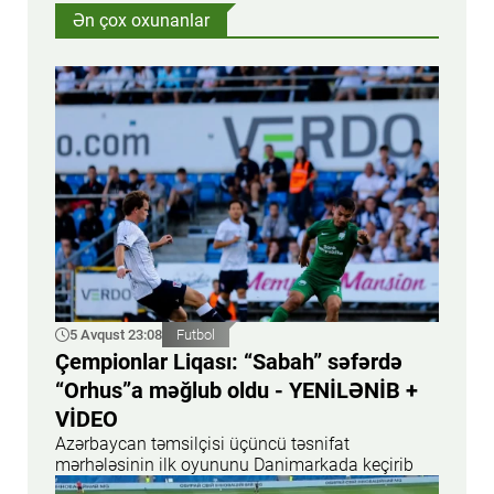
Ən çox oxunanlar
5 Avqust 23:08
Futbol
Çempionlar Liqası: “Sabah” səfərdə
“Orhus”a məğlub oldu - YENİLƏNİB +
VİDEO
Azərbaycan təmsilçisi üçüncü təsnifat
mərhələsinin ilk oyununu Danimarkada keçirib