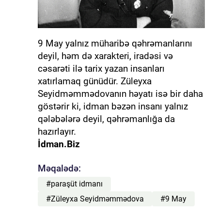
9 May yalnız müharibə qəhrəmanlarını
deyil, həm də xarakteri, iradəsi və
cəsarəti ilə tarix yazan insanları
xatırlamaq günüdür. Züleyxa
Seyidməmmədovanın həyatı isə bir daha
göstərir ki, idman bəzən insanı yalnız
qələbələrə deyil, qəhrəmanlığa da
hazırlayır.
İdman.Biz
Məqalədə:
#paraşüt idmanı
#Züleyxa Seyidməmmədova
#9 May