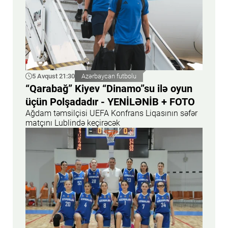
5 Avqust 21:30
Azərbaycan futbolu
“Qarabağ” Kiyev “Dinamo”su ilə oyun
üçün Polşadadır - YENİLƏNİB + FOTO
Ağdam təmsilçisi UEFA Konfrans Liqasının səfər
matçını Lublində keçirəcək