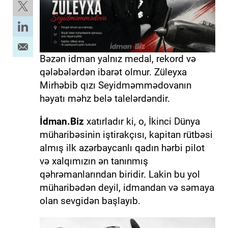
Bəzən idman yalnız medal, rekord və
qələbələrdən ibarət olmur. Züleyxa
Mirhəbib qızı Seyidməmmədovanın
həyatı məhz belə talelərdəndir.
İdman.Biz
xatırladır ki, o, İkinci Dünya
müharibəsinin iştirakçısı, kapitan rütbəsi
almış ilk azərbaycanlı qadın hərbi pilot
və xalqımızın ən tanınmış
qəhrəmanlarından biridir. Lakin bu yol
müharibədən deyil, idmandan və səmaya
olan sevgidən başlayıb.