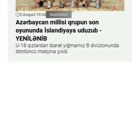
5 Avqust 19:24
Basketbol
Azərbaycan millisi qrupun son
oyununda İslandiyaya uduzub -
YENİLƏNİB
U-18 qızlardan ibarət yığmamız B divizionunda
dördüncü matçına çıxıb