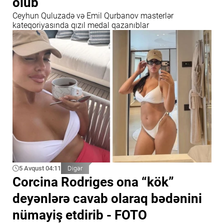
olub
Ceyhun Quluzadə və Emil Qurbanov masterlər
kateqoriyasında qızıl medal qazanıblar
5 Avqust 04:11
Digər
Corcina Rodriges ona “kök”
deyənlərə cavab olaraq bədənini
nümayiş etdirib - FOTO