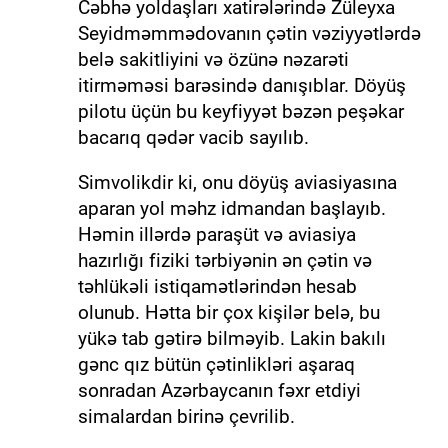
Cəbhə yoldaşları xatirələrində Züleyxa
Seyidməmmədovanın çətin vəziyyətlərdə
belə sakitliyini və özünə nəzarəti
itirməməsi barəsində danışıblar. Döyüş
pilotu üçün bu keyfiyyət bəzən peşəkar
bacarıq qədər vacib sayılıb.
Simvolikdir ki, onu döyüş aviasiyasına
aparan yol məhz idmandan başlayıb.
Həmin illərdə paraşüt və aviasiya
hazırlığı fiziki tərbiyənin ən çətin və
təhlükəli istiqamətlərindən hesab
olunub. Hətta bir çox kişilər belə, bu
yükə tab gətirə bilməyib. Lakin bakılı
gənc qız bütün çətinlikləri aşaraq
sonradan Azərbaycanın fəxr etdiyi
simalardan birinə çevrilib.