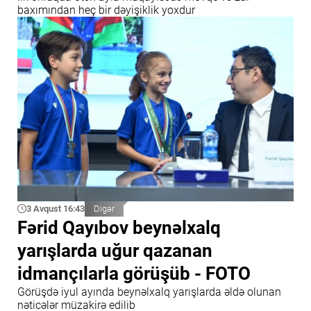
baxımından heç bir dəyişiklik yoxdur
3 Avqust 16:43
Digər
Fərid Qayıbov beynəlxalq
yarışlarda uğur qazanan
idmançılarla görüşüb - FOTO
Görüşdə iyul ayında beynəlxalq yarışlarda əldə olunan
nəticələr müzakirə edilib