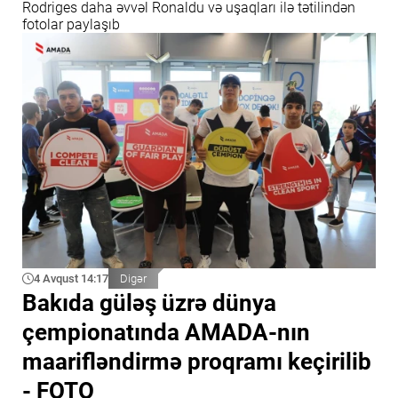
Rodriges daha əvvəl Ronaldu və uşaqları ilə tətilindən
fotolar paylaşıb
4 Avqust 14:17
Digər
Bakıda güləş üzrə dünya
çempionatında AMADA-nın
maarifləndirmə proqramı keçirilib
- FOTO