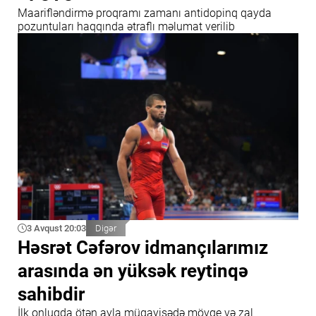
Maarifləndirmə proqramı zamanı antidopinq qayda
pozuntuları haqqında ətraflı məlumat verilib
3 Avqust 20:03
Digər
Həsrət Cəfərov idmançılarımız
arasında ən yüksək reytinqə
sahibdir
İlk onluqda ötən ayla müqayisədə mövqe və zal