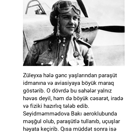
Züleyxa hələ gənc yaşlarından paraşüt
idmanına və aviasiyaya böyük maraq
göstərib. O dövrdə bu sahələr yalnız
həvəs deyil, həm də böyük cəsarət, iradə
və fiziki hazırlıq tələb edib.
Seyidməmmədova Bakı aeroklubunda
məşğul olub, paraşütlə tullanıb, uçuşlar
həyata keçirib. Qısa müddət sonra isə