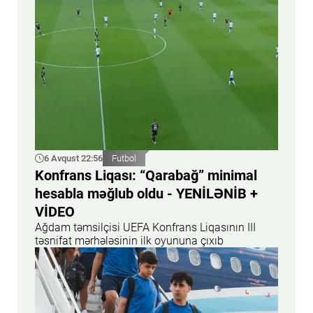
6 Avqust 22:56
Futbol
Konfrans Liqası: “Qarabağ” minimal
hesabla məğlub oldu - YENİLƏNİB +
VİDEO
Ağdam təmsilçisi UEFA Konfrans Liqasının III
təsnifat mərhələsinin ilk oyununa çıxıb