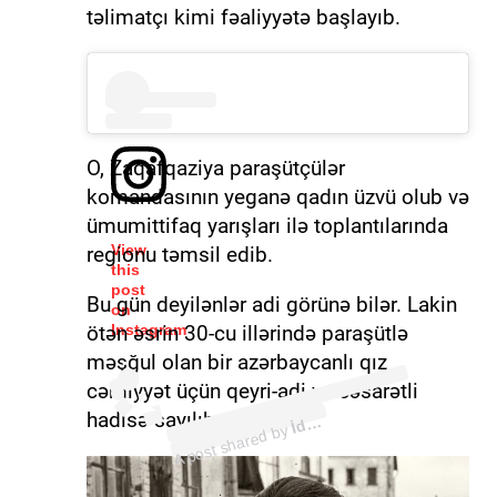
təlimatçı kimi fəaliyyətə başlayıb.
O, Zaqafqaziya paraşütçülər
komandasının yeganə qadın üzvü olub və
ümumittifaq yarışları ilə toplantılarında
View
regionu təmsil edib.
this
post
Bu gün deyilənlər adi görünə bilər. Lakin
on
ötən əsrin 30-cu illərində paraşütlə
Instagram
məşğul olan bir azərbaycanlı qız
(@idmanbiz)
cəmiyyət üçün qeyri-adi və cəsarətli
İ
m
a
n.
hadisə sayılıb.
d
Biz
A post shared by