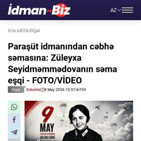
AZ
Ana səhifə
Digər
Paraşüt idmanından cəbhə
səmasına: Züleyxa
Seyidməmmədovanın səma
eşqi - FOTO/VİDEO
Digər
Xəbərlər
9 May 2026 10:57
709