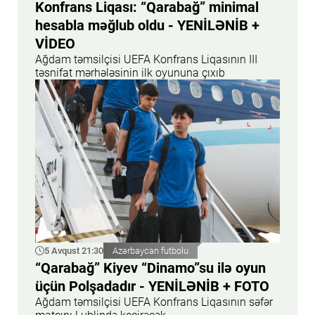
Konfrans Liqası: “Qarabağ” minimal
hesabla məğlub oldu - YENİLƏNİB +
VİDEO
Ağdam təmsilçisi UEFA Konfrans Liqasının III
təsnifat mərhələsinin ilk oyununa çıxıb
5 Avqust 21:30
Azərbaycan futbolu
“Qarabağ” Kiyev “Dinamo”su ilə oyun
üçün Polşadadır - YENİLƏNİB + FOTO
Ağdam təmsilçisi UEFA Konfrans Liqasının səfər