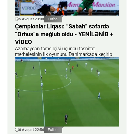
5 Avqust 23:08
Futbol
Çempionlar Liqası: “Sabah” səfərdə
“Orhus”a məğlub oldu - YENİLƏNİB +
VİDEO
Azərbaycan təmsilçisi üçüncü təsnifat
mərhələsinin ilk oyununu Danimarkada keçirib
6 Avqust 22:56
Futbol