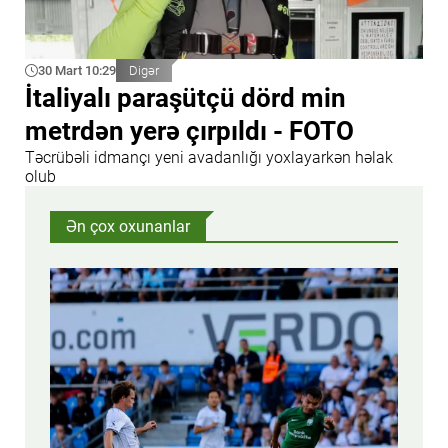
30 Mart 10:29
Digər
İtaliyalı paraşütçü dörd min
metrdən yerə çırpıldı - FOTO
Təcrübəli idmançı yeni avadanlığı yoxlayarkən həlak
olub
Ən çox oxunanlar