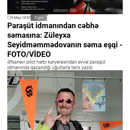
9 May 10:57
Digər
Paraşüt idmanından cəbhə
səmasına: Züleyxa
Seyidməmmədovanın səma eşqi -
FOTO/VİDEO
Əfsanəvi pilot hərbi karyerasından əvvəl paraşüt
idmanında qazandığı uğurlarla tarix yazıb