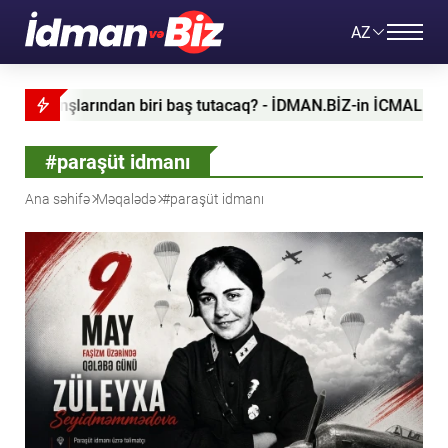
AZ
larından biri baş tutacaq? - İDMAN.BİZ-in İCMALI - VİDEO
#paraşüt idmanı
Ana səhifə
Məqalədə
#paraşüt idmanı