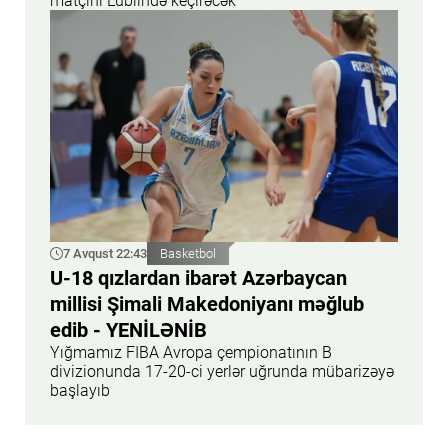
matçını Lublində keçirəcək
7 Avqust 22:43
Basketbol
U-18 qızlardan ibarət Azərbaycan
millisi Şimali Makedoniyanı məğlub
edib - YENİLƏNİB
Yığmamız FIBA Avropa çempionatının B
divizionunda 17-20-ci yerlər uğrunda mübarizəyə
başlayıb