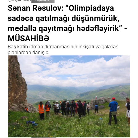
Sənan Rəsulov: “Olimpiadaya
sadəcə qatılmağı düşünmürük,
medalla qayıtmağı hədəfləyirik” -
MÜSAHİBƏ
Baş katib idman dırmanmasının inkişafı və gələcək
planlardan danışıb