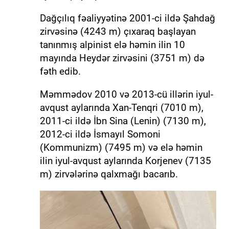
Dağçılıq fəaliyyətinə 2001-ci ildə Şahdağ
zirvəsinə (4243 m) çıxaraq başlayan
tanınmış alpinist elə həmin ilin 10
mayında Heydər zirvəsini (3751 m) də
fəth edib.
Məmmədov 2010 və 2013-cü illərin iyul-
avqust aylarında Xan-Tenqri (7010 m),
2011-ci ildə İbn Sina (Lenin) (7130 m),
2012-ci ildə İsmayıl Somoni
(Kommunizm) (7495 m) və elə həmin
ilin iyul-avqust aylarında Korjenev (7135
m) zirvələrinə qalxmağı bacarıb.