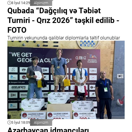
8 İyul 14:29
Alpinizm
Qubada “Dağçılıq və Təbiət
Turniri - Qrız 2026” təşkil edilib -
FOTO
Turnirin yekununda qaliblər diplomlarla təltif olunublar
5 İyul 18:09
Alpinizm
Azərbaycan idmançıları