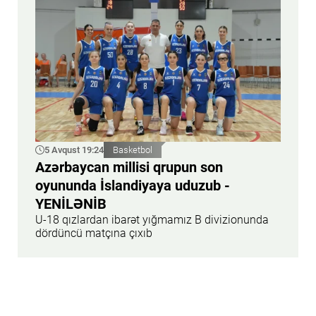
5 Avqust 19:24
Basketbol
Azərbaycan millisi qrupun son
oyununda İslandiyaya uduzub -
YENİLƏNİB
U-18 qızlardan ibarət yığmamız B divizionunda
dördüncü matçına çıxıb