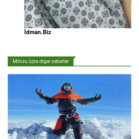
İdman.Biz
Mövzu üzrə digər xəbərlər