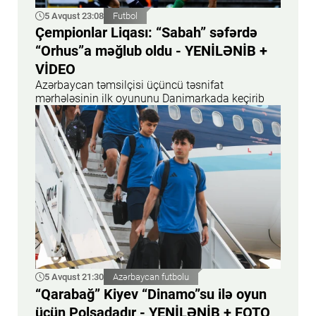
5 Avqust 23:08
Futbol
Çempionlar Liqası: “Sabah” səfərdə
“Orhus”a məğlub oldu - YENİLƏNİB +
VİDEO
Azərbaycan təmsilçisi üçüncü təsnifat
mərhələsinin ilk oyununu Danimarkada keçirib
5 Avqust 21:30
Azərbaycan futbolu
“Qarabağ” Kiyev “Dinamo”su ilə oyun
üçün Polşadadır - YENİLƏNİB + FOTO