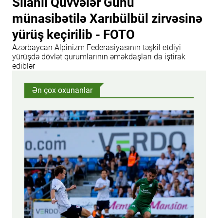
Silahlı Qüvvələr Günü
münasibətilə Xarıbülbül zirvəsinə
yürüş keçirilib - FOTO
Azərbaycan Alpinizm Federasiyasının təşkil etdiyi
yürüşdə dövlət qurumlarının əməkdaşları da iştirak
ediblər
Ən çox oxunanlar