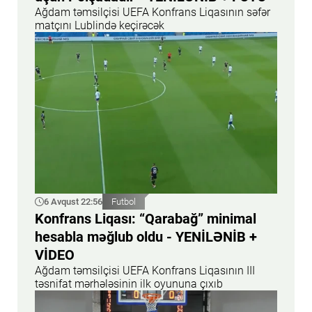
Ağdam təmsilçisi UEFA Konfrans Liqasının səfər
matçını Lublində keçirəcək
6 Avqust 22:56
Futbol
Konfrans Liqası: “Qarabağ” minimal
hesabla məğlub oldu - YENİLƏNİB +
VİDEO
Ağdam təmsilçisi UEFA Konfrans Liqasının III
təsnifat mərhələsinin ilk oyununa çıxıb