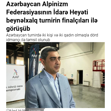
Azərbaycan Alpinizm
Federasiyasının İdarə Heyəti
beynəlxalq turnirin finalçıları ilə
görüşüb
Azərbaycan turnirdə iki kişi və iki qadın olmaqla dörd
idmançı ilə təmsil olunub
9 İyul 16:39
Alpinizm