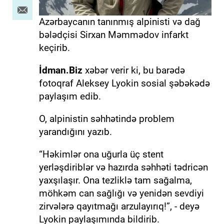
Azərbaycanın tanınmış alpinisti və dağ
bələdçisi Sirxan Məmmədov infarkt
keçirib.
İdman.Biz
xəbər verir ki, bu barədə
fotoqraf Aleksey Lyokin sosial şəbəkədə
paylaşım edib.
O, alpinistin səhhətində problem
yarandığını yazıb.
“Həkimlər ona uğurla üç stent
yerləşdiriblər və hazırda səhhəti tədricən
yaxşılaşır. Ona tezliklə tam sağalma,
möhkəm can sağlığı və yenidən sevdiyi
zirvələrə qayıtmağı arzulayırıq!”, - deyə
Lyokin paylaşımında bildirib.