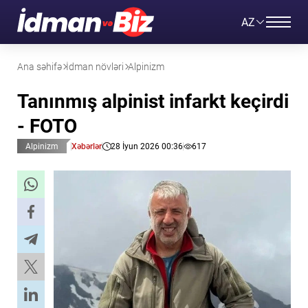
AZ
Ana səhifə
İdman növləri
Alpinizm
Tanınmış alpinist infarkt keçirdi
- FOTO
Alpinizm
Xəbərlər
28 İyun 2026 00:36
617