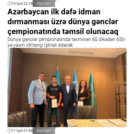
15 İyul 22:18
Alpinizm
Azərbaycan ilk dəfə idman
dırmanması üzrə dünya gənclər
çempionatında təmsil olunacaq
Dünya gənclər çempionatında təxminən 60 ölkədən 650-
yə yaxın idmançı iştirak edəcək
11 İyul 21:58
Alpinizm