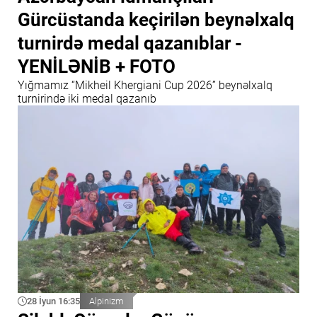
Gürcüstanda keçirilən beynəlxalq
turnirdə medal qazanıblar -
YENİLƏNİB + FOTO
Yığmamız “Mikheil Khergiani Cup 2026” beynəlxalq
turnirində iki medal qazanıb
28 İyun 16:35
Alpinizm