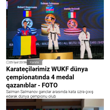
25 İyul 23:56
Karate
Karateçilərimiz WUKF dünya
çempionatında 4 medal
qazanıblar - FOTO
Salman Salmanov gənclər arasında kata üzrə çıxış
edərək dünya çempionu olub