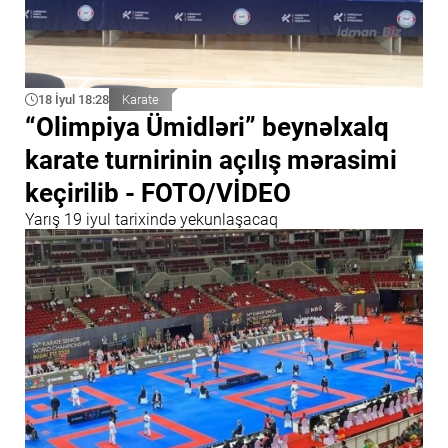
18 İyul 18:28
Karate
“Olimpiya Ümidləri” beynəlxalq
karate turnirinin açılış mərasimi
keçirilib - FOTO/VİDEO
Yarış 19 iyul tarixində yekunlaşacaq