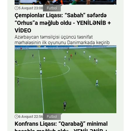
5 Avqust 23:08
Futbol
Çempionlar Liqası: “Sabah” səfərdə
“Orhus”a məğlub oldu - YENİLƏNİB +
VİDEO
Azərbaycan təmsilçisi üçüncü təsnifat
mərhələsinin ilk oyununu Danimarkada keçirib
6 Avqust 22:56
Futbol
Konfrans Liqası: “Qarabağ” minimal