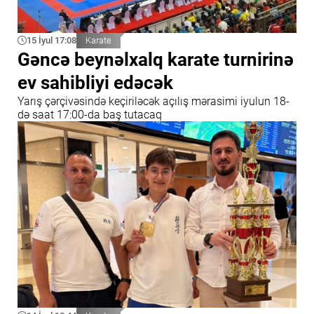
15 İyul 17:08
Karate
Gəncə beynəlxalq karate turnirinə
ev sahibliyi edəcək
Yarış çərçivəsində keçiriləcək açılış mərasimi iyulun 18-
də saat 17:00-da baş tutacaq