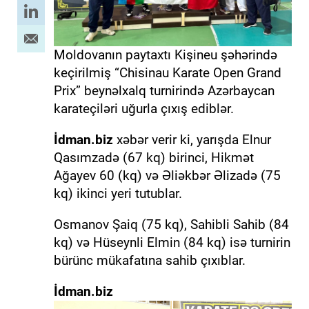
Moldovanın paytaxtı Kişineu şəhərində
keçirilmiş “Chisinau Karate Open Grand
Prix” beynəlxalq turnirində Azərbaycan
karateçiləri uğurla çıxış ediblər.
İdman.biz
xəbər verir ki, yarışda Elnur
Qasımzadə (67 kq) birinci, Hikmət
Ağayev 60 (kq) və Əliəkbər Əlizadə (75
kq) ikinci yeri tutublar.
Osmanov Şaiq (75 kq), Sahibli Sahib (84
kq) və Hüseynli Elmin (84 kq) isə turnirin
bürünc mükafatına sahib çıxıblar.
İdman.biz