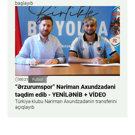
başlayıb
00:21
Futbol
“Ərzurumspor” Nəriman Axundzadəni
təqdim edib - YENİLƏNİB + VİDEO
Türkiyə klubu Nəriman Axundzadənin transferini
açıqlayıb