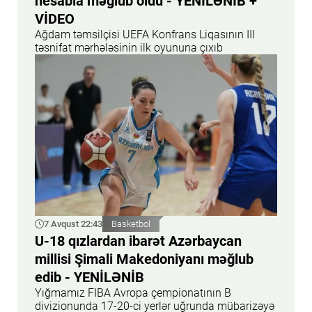
hesabla məğlub oldu - YENİLƏNİB +
VİDEO
Ağdam təmsilçisi UEFA Konfrans Liqasının III
təsnifat mərhələsinin ilk oyununa çıxıb
7 Avqust 22:43
Basketbol
U-18 qızlardan ibarət Azərbaycan
millisi Şimali Makedoniyanı məğlub
edib - YENİLƏNİB
Yığmamız FIBA Avropa çempionatının B
divizionunda 17-20-ci yerlər uğrunda mübarizəyə