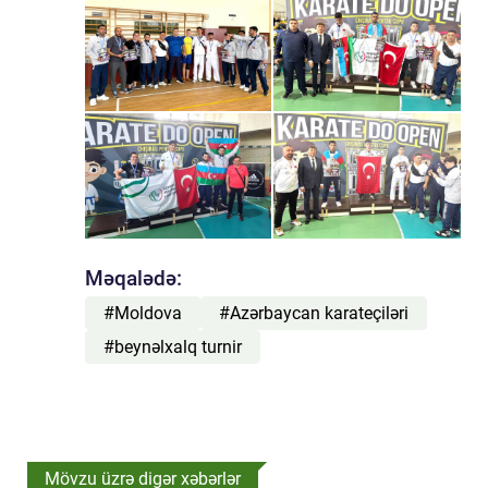
Məqalədə:
#Moldova
#Azərbaycan karateçiləri
#beynəlxalq turnir
Mövzu üzrə digər xəbərlər