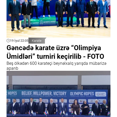
19 İyul 22:05
Karate
Gəncədə karate üzrə “Olimpiya
Ümidləri” turniri keçirilib - FOTO
Beş ölkədən 600 karateçi beynəlxalq yarışda mübarizə
aparıb