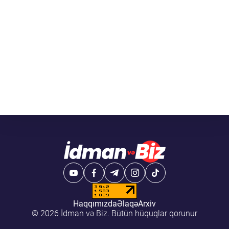
Haqqımızda
Əlaqə
Arxiv
© 2026 İdman və Biz. Bütün hüquqlar qorunur