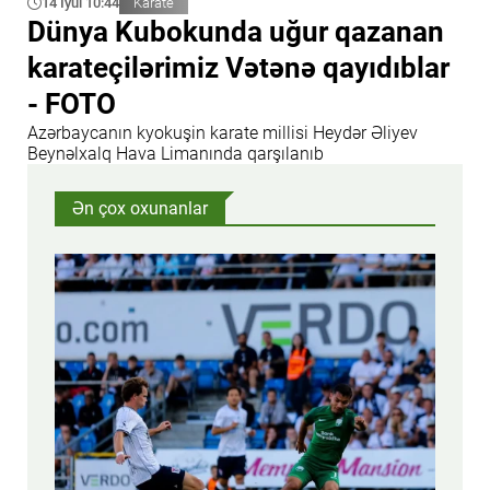
14 İyul 10:44
Karate
Dünya Kubokunda uğur qazanan
karateçilərimiz Vətənə qayıdıblar
- FOTO
Azərbaycanın kyokuşin karate millisi Heydər Əliyev
Beynəlxalq Hava Limanında qarşılanıb
Ən çox oxunanlar