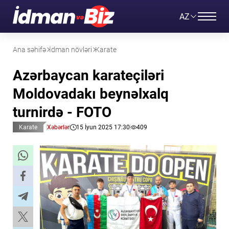
AZ
Ana səhifə
İdman növləri
Karate
Azərbaycan karateçiləri
Moldovadakı beynəlxalq
turnirdə - FOTO
Karate
Xəbərlər
15 İyun 2025 17:30
409