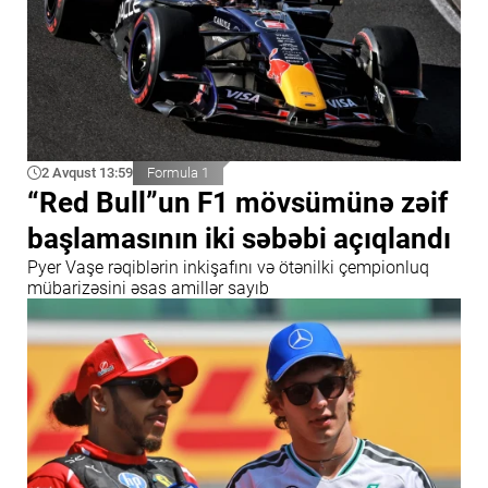
2 Avqust 13:59
Formula 1
“Red Bull”un F1 mövsümünə zəif
başlamasının iki səbəbi açıqlandı
Pyer Vaşe rəqiblərin inkişafını və ötənilki çempionluq
mübarizəsini əsas amillər sayıb