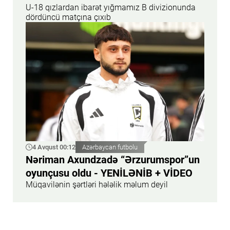
U-18 qızlardan ibarət yığmamız B divizionunda
dördüncü matçına çıxıb
4 Avqust 00:12
Azərbaycan futbolu
Nəriman Axundzadə “Ərzurumspor”un
oyunçusu oldu - YENİLƏNİB + VİDEO
Müqavilənin şərtləri hələlik məlum deyil