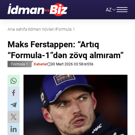
AZ
Ana səhifə
İdman növləri
Formula 1
Maks Ferstappen: “Artıq
“Formula-1”dən zövq almıram”
Formula 1
Xəbərlər
30 Mart 2026 03:58
556