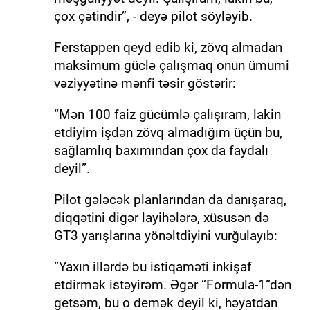
çox çətindir”, - deyə pilot söyləyib.
Ferstappen qeyd edib ki, zövq almadan
maksimum güclə çalışmaq onun ümumi
vəziyyətinə mənfi təsir göstərir:
“Mən 100 faiz gücümlə çalışıram, lakin
etdiyim işdən zövq almadığım üçün bu,
sağlamlıq baxımından çox da faydalı
deyil”.
Pilot gələcək planlarından da danışaraq,
diqqətini digər layihələrə, xüsusən də
GT3 yarışlarına yönəltdiyini vurğulayıb:
“Yaxın illərdə bu istiqaməti inkişaf
etdirmək istəyirəm. Əgər “Formula-1”dən
getsəm, bu o demək deyil ki, həyatdan