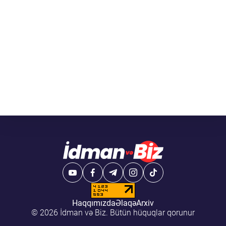
Haqqımızda
Əlaqə
Arxiv
© 2026 İdman və Biz. Bütün hüquqlar qorunur