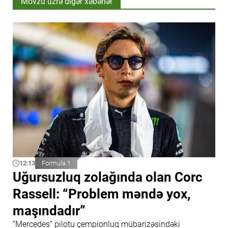
Mövzu üzrə digər xəbərlər
12:13
Formula 1
Uğursuzluq zolağında olan Corc
Rassell: “Problem məndə yox,
maşındadır”
“Mercedes” pilotu çempionluq mübarizəsindəki