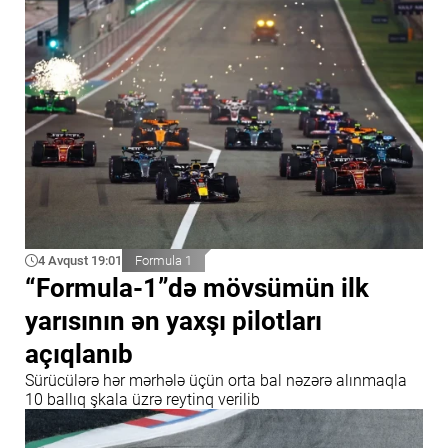
4 Avqust 19:01
Formula 1
“Formula-1”də mövsümün ilk
yarısının ən yaxşı pilotları
açıqlanıb
Sürücülərə hər mərhələ üçün orta bal nəzərə alınmaqla
10 ballıq şkala üzrə reytinq verilib