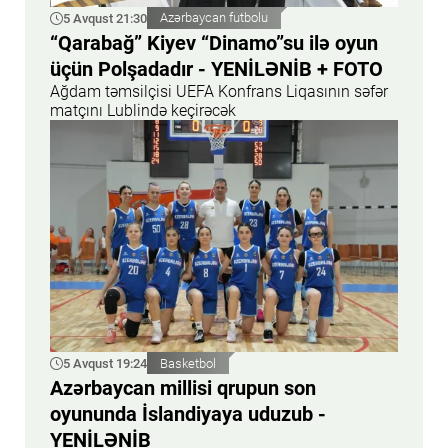
5 Avqust 21:30
Azərbaycan futbolu
“Qarabağ” Kiyev “Dinamo”su ilə oyun
üçün Polşadadır - YENİLƏNİB + FOTO
Ağdam təmsilçisi UEFA Konfrans Liqasının səfər
matçını Lublində keçirəcək
5 Avqust 19:24
Basketbol
Azərbaycan millisi qrupun son
oyununda İslandiyaya uduzub -
YENİLƏNİB