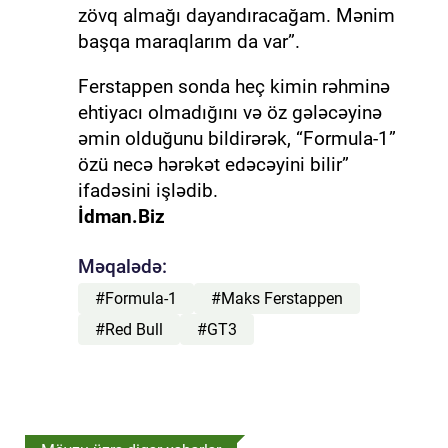
zövq almağı dayandıracağam. Mənim
başqa maraqlarım da var”.
Ferstappen sonda heç kimin rəhminə
ehtiyacı olmadığını və öz gələcəyinə
əmin olduğunu bildirərək, “Formula-1”
özü necə hərəkət edəcəyini bilir”
ifadəsini işlədib.
İdman.Biz
Məqalədə:
#Formula-1
#Maks Ferstappen
#Red Bull
#GT3