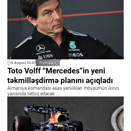
3 Avqust 05:47
Formula 1
Toto Volff “Mercedes”in yeni
təkmilləşdirmə planını açıqladı
Almaniya komandası əsas yenilikləri mövsümün ikinci
yarısında tətbiq edəcək