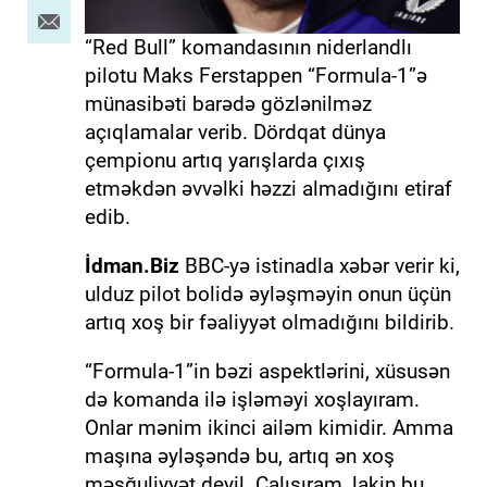
“Red Bull” komandasının niderlandlı
pilotu Maks Ferstappen “Formula-1”ə
münasibəti barədə gözlənilməz
açıqlamalar verib. Dördqat dünya
çempionu artıq yarışlarda çıxış
etməkdən əvvəlki həzzi almadığını etiraf
edib.
İdman.Biz
BBC-yə istinadla xəbər verir ki,
ulduz pilot bolidə əyləşməyin onun üçün
artıq xoş bir fəaliyyət olmadığını bildirib.
“Formula-1”in bəzi aspektlərini, xüsusən
də komanda ilə işləməyi xoşlayıram.
Onlar mənim ikinci ailəm kimidir. Amma
maşına əyləşəndə bu, artıq ən xoş
məşğuliyyət deyil. Çalışıram, lakin bu,