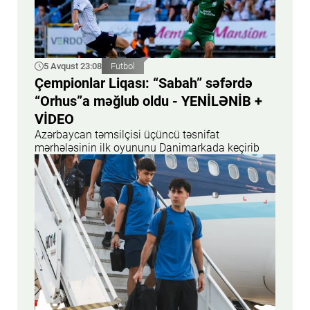
5 Avqust 23:08
Futbol
Çempionlar Liqası: “Sabah” səfərdə
“Orhus”a məğlub oldu - YENİLƏNİB +
VİDEO
Azərbaycan təmsilçisi üçüncü təsnifat
mərhələsinin ilk oyununu Danimarkada keçirib