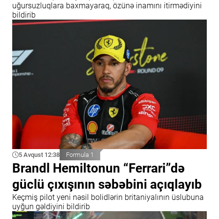
uğursuzluqlara baxmayaraq, özünə inamını itirmədiyini
bildirib
5 Avqust 12:38
Formula 1
Brandl Hemiltonun “Ferrari”də
güclü çıxışının səbəbini açıqlayıb
Keçmiş pilot yeni nəsil bolidlərin britaniyalının üslubuna
uyğun gəldiyini bildirib