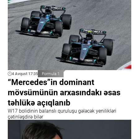
4 Avqust 17:35
Formula 1
“Mercedes”in dominant
mövsümünün arxasındakı əsas
təhlükə açıqlanıb
W17 bolidinin balanslı quruluşu gələcək yenilikləri
çətinləşdirə bilər