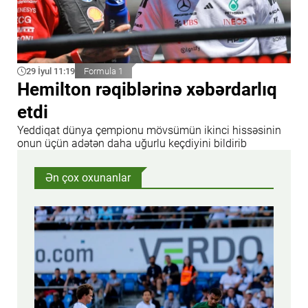
29 İyul 11:19
Formula 1
Hemilton rəqiblərinə xəbərdarlıq
etdi
Yeddiqat dünya çempionu mövsümün ikinci hissəsinin
onun üçün adətən daha uğurlu keçdiyini bildirib
Ən çox oxunanlar