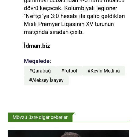
gərilməsi ucbatından 4-6 həftə müalicə
dövrü keçəcək. Kolumbiyalı legioner
"Neftçi"yə 3:0 hesabı ilə qalib gəldikləri
Misli Premyer Liqasının XV turunun
matçında sıradan çıxıb.
İdman.biz
Məqalədə:
#Qarabağ
#futbol
#Kevin Medina
#Aleksey İsayev
Mövzu üzrə digər xəbərlər