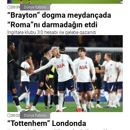
20:39
Dünya futbolu
“Brayton” dogma meydançada
“Roma”nı darmadağın etdi
İngiltərə klubu 3:0 hesabı ilə qələbə qazanıb
20:22
Dünya futbolu
“Tottenhem” Londonda