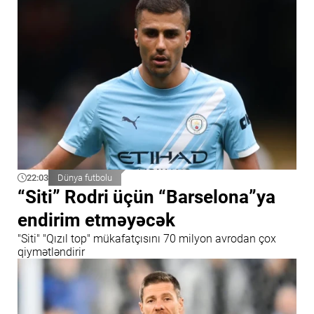
22:03
Dünya futbolu
“Siti” Rodri üçün “Barselona”ya
endirim etməyəcək
"Siti" "Qızıl top" mükafatçısını 70 milyon avrodan çox
qiymətləndirir