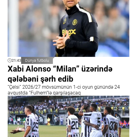
21:43
Dünya futbolu
Xabi Alonso “Milan” üzərində
qələbəni şərh edib
“Çelsi” 2026/27 mövsümünün 1-ci oyun günündə 24
avqustda "Fulhem"lə qarşılaşacaq