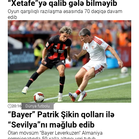
“Xetafe”yə qalib gələ bilməyib
Oyun qarşılıqlı razılaşma əsasında 70 dəqiqə davam
edib
20:16
Dünya futbolu
“Bayer” Patrik Şikin qolları ilə
“Sevilya”nı məğlub edib
Ötən mövsüm "Bayer Leverkuzen" Almaniya
çempionatında 59 xalla altıncı yeri tutub