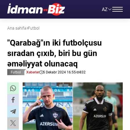
AZ
Ana səhifə
Futbol
"Qarabağ"ın iki futbolçusu
sıradan çıxıb, biri bu gün
əməliyyat olunacaq
Futbol
Xəbərlər
5 Dekabr 2024 16:55
832