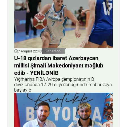
7 Avqust 22:43
Basketbol
U-18 qızlardan ibarət Azərbaycan
millisi Şimali Makedoniyanı məğlub
edib - YENİLƏNİB
Yığmamız FIBA Avropa çempionatının B
divizionunda 17-20-ci yerlər uğrunda mübarizəyə
başlayıb