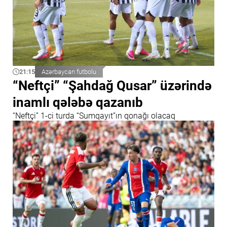
21:15
Azərbaycan futbolu
“Neftçi” “Şahdağ Qusar” üzərində
inamlı qələbə qazanıb
“Neftçi” 1-ci turda “Sumqayıt”ın qonağı olacaq