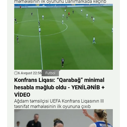
mərhələsinin ilk oyununu Danimarkada keçirib
6 Avqust 22:56
Futbol
Konfrans Liqası: “Qarabağ” minimal
hesabla məğlub oldu - YENİLƏNİB +
VİDEO
Ağdam təmsilçisi UEFA Konfrans Liqasının III
təsnifat mərhələsinin ilk oyununa çıxıb