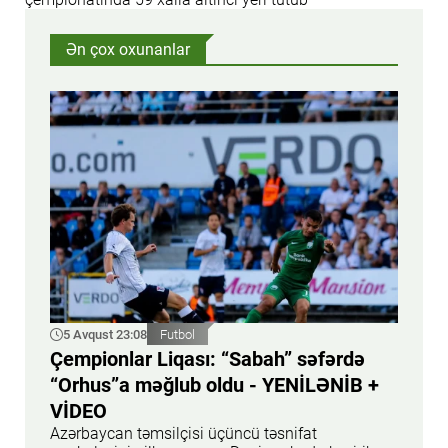
Ən çox oxunanlar
5 Avqust 23:08
Futbol
Çempionlar Liqası: “Sabah” səfərdə
“Orhus”a məğlub oldu - YENİLƏNİB +
VİDEO
Azərbaycan təmsilçisi üçüncü təsnifat