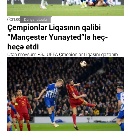
21:00
Dünya futbolu
Çempionlar Liqasının qalibi
“Mançester Yunayted”lə heç-
heçə etdi
Ötən mövsüm PSJ UEFA Çmepionlar Liqasını qazanıb