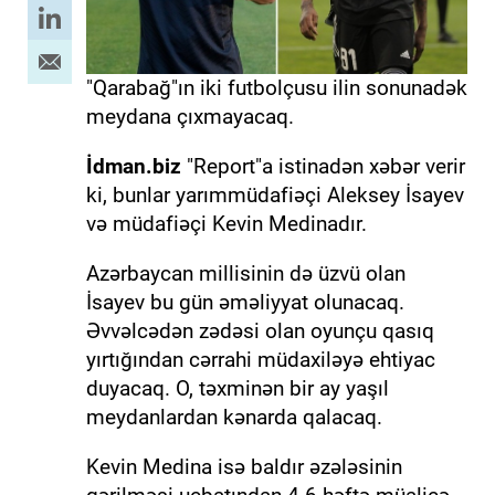
"Qarabağ"ın iki futbolçusu ilin sonunadək
meydana çıxmayacaq.
İdman.biz
"Report"a istinadən xəbər verir
ki, bunlar yarımmüdafiəçi Aleksey İsayev
və müdafiəçi Kevin Medinadır.
Azərbaycan millisinin də üzvü olan
İsayev bu gün əməliyyat olunacaq.
Əvvəlcədən zədəsi olan oyunçu qasıq
yırtığından cərrahi müdaxiləyə ehtiyac
duyacaq. O, təxminən bir ay yaşıl
meydanlardan kənarda qalacaq.
Kevin Medina isə baldır əzələsinin