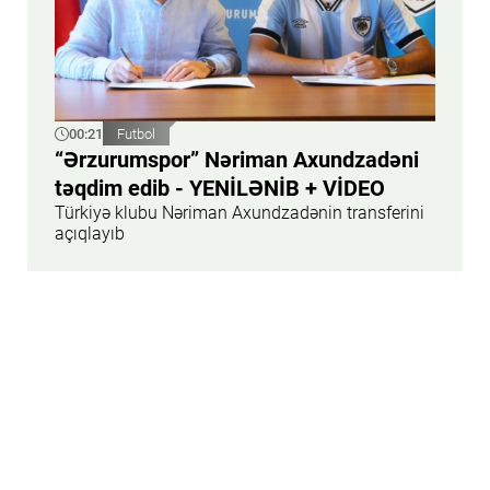
00:21
Futbol
“Ərzurumspor” Nəriman Axundzadəni
təqdim edib - YENİLƏNİB + VİDEO
Türkiyə klubu Nəriman Axundzadənin transferini
açıqlayıb