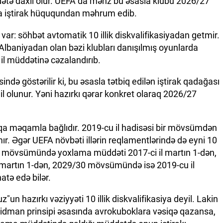
üddətə daxil olur. UEFA da məhz bu əsasla klubu 2026/27
 iştirak hüququndan məhrum edib.
ar: söhbət avtomatik 10 illik diskvalifikasiyadan getmir.
baniyadan olan bəzi klubları danışılmış oyunlarda
0 il müddətinə cəzalandırıb.
də göstərilir ki, bu əsasla tətbiq edilən iştirak qadağası
 olunur. Yəni hazırkı qərar konkret olaraq 2026/27
a məqamla bağlıdır. 2019-cu il hadisəsi bir mövsümdən
. Əgər UEFA növbəti illərin reqlamentlərində də eyni 10
/28 mövsümündə yoxlama müddəti 2017-ci il martın 1-dən,
martın 1-dən, 2029/30 mövsümündə isə 2019-cu il
atə edə bilər.
n hazırkı vəziyyəti 10 illik diskvalifikasiya deyil. Lakin
idman prinsipi əsasında avrokuboklara vəsiqə qazansa,