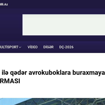
illi.Az
ULTISPORT
VIDEO
DIGƏR
DÇ-2026
 ilə qədər avrokuboklara buraxmaya
DIRMASI