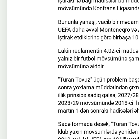
iştirakı ilə bağlı hadisələr bu m
mövsümündə Konfrans Liqasında
Bununla yanaşı, vacib bir məqam v
UEFA daha əvvəl Monteneqro və Al
iştirak etdiklərinə görə birbaşa 1
Lakin reqlamentin 4.02-ci maddəsin
yalnız bir futbol mövsümünə şamil
mövsümünə aiddir.
"Turan Tovuz" üçün problem başq
sonra yoxlama müddətindən çıxmır
illik prinsipə sadiq qalsa, 2027
2028/29 mövsümündə 2018-ci il 
martın 1-dən sonrakı hadisələri əh
Sadə formada desək, "Turan Tovuz"u
klub yaxın mövsümlərdə yenidən 