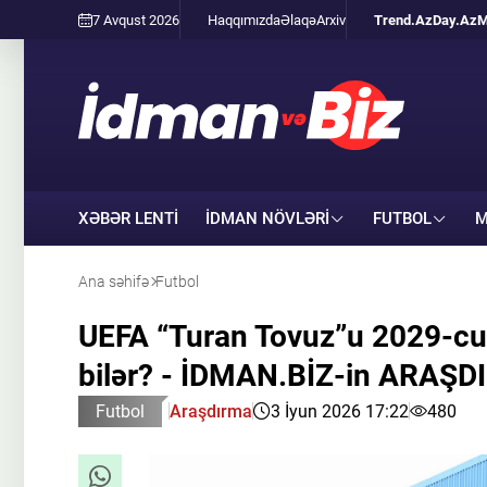
7 Avqust 2026
Haqqımızda
Əlaqə
Arxiv
Trend.Az
Day.Az
M
XƏBƏR LENTİ
İDMAN NÖVLƏRI
FUTBOL
M
Ana səhifə
Futbol
UEFA “Turan Tovuz”u 2029-cu
bilər? - İDMAN.BİZ-in ARAŞ
Futbol
Araşdırma
3 İyun 2026 17:22
480