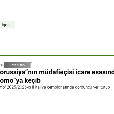
Liqası
:15
Dünya futbolu
orussiya”nın müdafiəçisi icarə əsasın
omo”ya keçib
mo" 2025/2026-cı il İtaliya çempionatında dördüncü yeri tutub