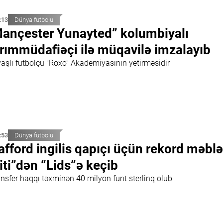
:13
Dünya futbolu
ançester Yunayted” kolumbiyalı
rımmüdafiəçi ilə müqavilə imzalayıb
yaşlı futbolçu "Roxo" Akademiyasının yetirməsidir
:53
Dünya futbolu
afford ingilis qapıçı üçün rekord məbl
iti”dən “Lids”ə keçib
ansfer haqqı təxminən 40 milyon funt sterlinq olub