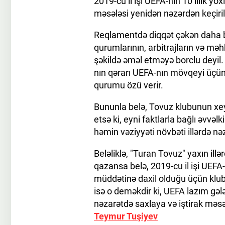
2019-cu il işi UEFA-nın 10 illik 
məsələsi yenidən nəzərdən keçirilə
Reqlamentdə diqqət çəkən daha bi
qurumlarının, arbitrajların və məh
şəkildə əməl etməyə borclu deyil. 
nın qərarı UEFA-nın mövqeyi üçün ə
qurumu özü verir.
Bununla belə, Tovuz klubunun xey
etsə ki, eyni faktlarla bağlı əvvə
həmin vəziyyəti növbəti illərdə nəz
Beləliklə, "Turan Tovuz" yaxın il
qazansa belə, 2019-cu il işi UEFA
müddətinə daxil olduğu üçün klubun
isə o deməkdir ki, UEFA lazım gə
nəzarətdə saxlaya və iştirak məsəl
Teymur Tuşiyev