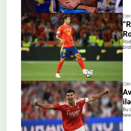
01
“R
Ro
Rod
bildi
01
Av
il
Bu 
tərə