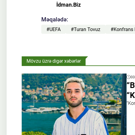
İdman.Biz
Məqalədə:
#UEFA
#Turan Tovuz
#Konfrans 
Mövzu üzrə digər xəbərlər
03
“B
“K
"Ko