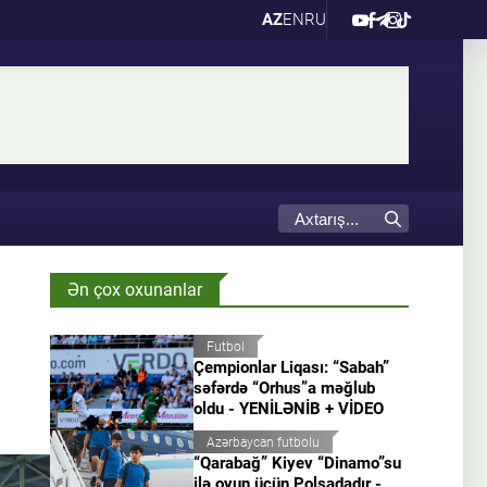
AZ
EN
RU
Ən çox oxunanlar
Futbol
Çempionlar Liqası: “Sabah”
səfərdə “Orhus”a məğlub
oldu - YENİLƏNİB + VİDEO
Azərbaycan futbolu
“Qarabağ” Kiyev “Dinamo”su
ilə oyun üçün Polşadadır -