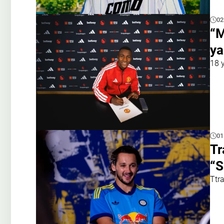
02
“M
ya
18 
01
Tr
“S
Ttr