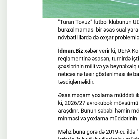
"Turan Tovuz" futbol klubunun 
buraxılmaması bir əsas sual yara
növbəti illərdə də oxşar problemlə
İdman.Biz
xəbər verir ki, UEFA 
reqlamentinə əsasən, turnirdə işti
şəxslərinin milli və ya beynəlxalq
nəticəsinə təsir göstərilməsi ilə b
təsdiqləməlidir.
Əsas məqam yoxlama müddəti ilə 
ki, 2026/27 avrokubok mövsümü ü
araşdırır. Bunun səbəbi həmin m
minməsi və yoxlama müddətinin 10
Məhz buna görə də 2019-cu ildə "