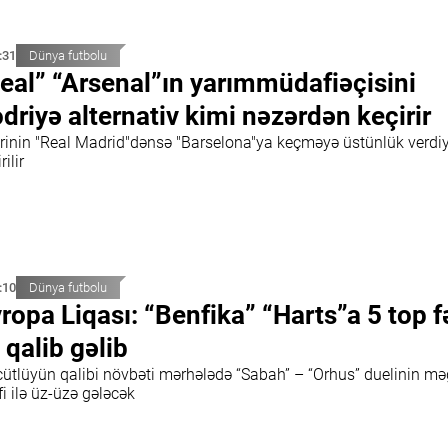
:31
Dünya futbolu
eal” “Arsenal”ın yarımmüdafiəçisini
driyə alternativ kimi nəzərdən keçirir
rinin "Real Madrid"dənsə "Barselona"ya keçməyə üstünlük verdiy
rilir
:10
Dünya futbolu
ropa Liqası: “Benfika” “Harts”a 5 top f
ə qalib gəlib
cütlüyün qalibi növbəti mərhələdə “Sabah” – “Orhus” duelinin m
fi ilə üz-üzə gələcək