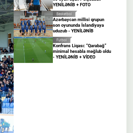
YENİLƏNİB + FOTO
Basketbol
Azərbaycan millisi qrupun
son oyununda İslandiyaya
uduzub - YENİLƏNİB
Futbol
Konfrans Liqası: “Qarabağ”
minimal hesabla məğlub oldu
- YENİLƏNİB + VİDEO