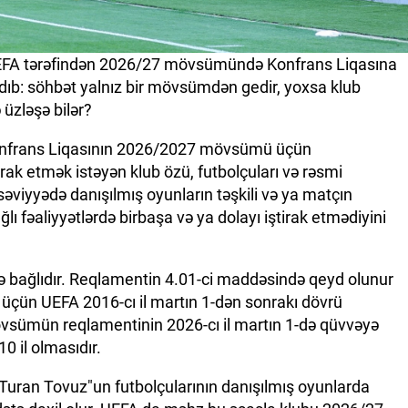
UEFA tərəfindən 2026/27 mövsümündə Konfrans Liqasına
dıb: söhbət yalnız bir mövsümdən gedir, yoxsa klub
 üzləşə bilər?
Konfrans Liqasının 2026/2027 mövsümü üçün
rak etmək istəyən klub özü, futbolçuları və rəsmi
 səviyyədə danışılmış oyunların təşkili və ya matçın
ağlı fəaliyyətlərdə birbaşa və ya dolayı iştirak etmədiyini
bağlıdır. Reqlamentin 4.01-ci maddəsində qeyd olunur
çün UEFA 2016-cı il martın 1-dən sonrakı dövrü
övsümün reqlamentinin 2026-cı il martın 1-də qüvvəyə
 il olmasıdır.
Turan Tovuz"un futbolçularının danışılmış oyunlarda