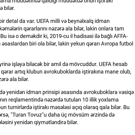
yoxlama müddətində qaldığı müddətdə onun iştirakı
 bilər.
r detal da var. UEFA milli və beynəlxalq idman
kəmələrin qərarlarını nəzərə ala bilər, lakin onlara tam
Bu isə o deməkdir ki, 2019-cu il hadisəsi ilə bağlı AFFA-
saslardan biri ola bilər, lakin yekun qərarı Avropa futbol
rinə işləyə biləcək bir amil də mövcuddur. UEFA hesab
lki qərar artıq klubun avrokuboklarda iştirakına mane olub,
ərə ala bilər.
lərdə yenidən idman prinsipi əsasında avrokuboklara vəsiqə
-nın reqlamentində nəzərdə tutulan 10 illik yoxlama
 turnirlərdə iştirakı məsələsi açıq olaraq qala bilər. Bu
lərsə, "Turan Tovuz"u daha üç mövsüm ərzində də
əsini yenidən qiymətləndirə bilər.